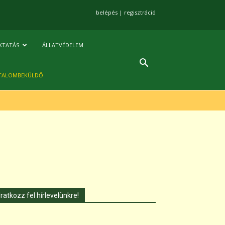
belépés
|
regisztráció
KTATÁS
ÁLLATVÉDELEM
TALOMBEKÜLDŐ
Iratkozz fel hírlevelünkre!