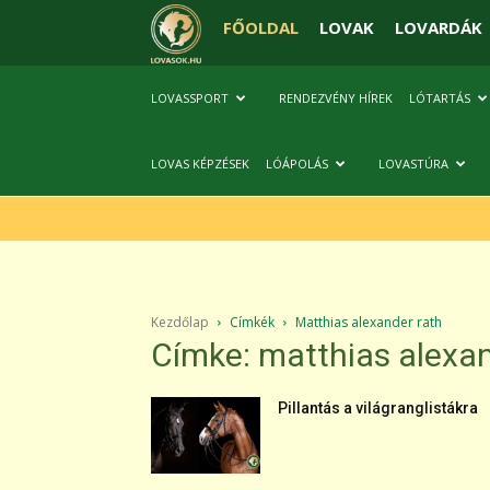
FŐOLDAL
LOVAK
LOVARDÁK
LOVASSPORT
RENDEZVÉNY HÍREK
LÓTARTÁS
LOVAS KÉPZÉSEK
LÓÁPOLÁS
LOVASTÚRA
Kezdőlap
Címkék
Matthias alexander rath
Címke: matthias alexan
Pillantás a világranglistákra