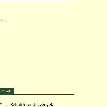
Címkék
.
Belföldi rendezvények
*