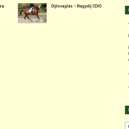
sza
Díjlovaglás – Nagydíj CDIO
Ka