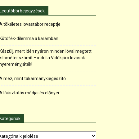
Legutóbbi bejegyzések
A tökéletes lovastábor receptje
Kötőfék-dilemma a karámban
Készülj, mert idén nyáron minden lóval megtett
kilométer számít – indul a Vidékjáró lovasok
nyereményjáték!
A méz, mint takarmánykiegészítő
A lóúsztatás módjai és előnyei
Kategóriák
tegóriák