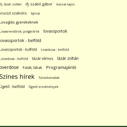
ifj. szabó gábor
ifj. lázár zoltán
kassai lajos
krucsó szabolcs
lipicai
Lovaglás gyerekeknek
lovassportok
Lovasrendőrök; polgárőrök
lovassportok - belföld
Lovassportok - külföld
Lovastusa - belföld
lázár zoltán
lázár vilmos
Lovastusa - külföld
overdose
Programajánló
Paták; lábak
Színes hírek
Túraútvonalak
Ügető - belföld
Ügető eredmények