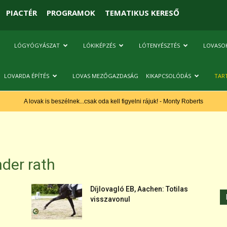
PIACTÉR
PROGRAMOK
TEMATIKUS KERESŐ
LÓGYÓGYÁSZAT
LÓKIKÉPZÉS
LÓTENYÉSZTÉS
LOVASO
LOVARDA ÉPÍTÉS
LOVAS MEZŐGAZDASÁG
KIKAPCSOLÓDÁS
TAR
A lovak is beszélnek...csak oda kell figyelni rájuk! - Monty Roberts
der rath
Díjlovagló EB, Aachen: Totilas
visszavonul