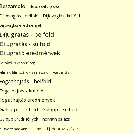
Beszámoló
dobrovitz józsef
Díjlovaglás - belföld
Díjlovaglás- külföld
Díjlovaglás eredmények
Díjugratás - belföld
Díjugratás - külföld
Díjugrató eredmények
Fertőző kevésvérűség
Filmek; filmsztárok; színészek
fogathajtás
Fogathajtás - belföld
Fogathajtás - külföld
Fogathajtás eredmények
Galopp - belföld
Galopp - külföld
Galopp eredmények
horváth balázs
humor
ifj. dobrovitz józsef
hugyecz mariann