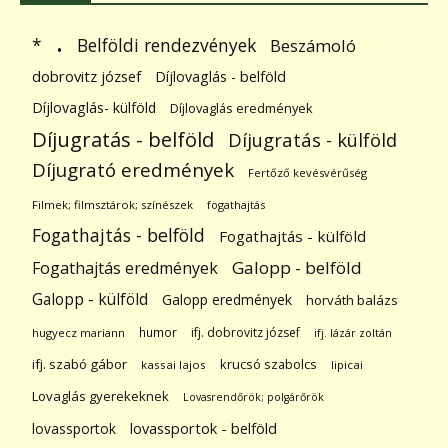
.
Belföldi rendezvények
*
Beszámoló
dobrovitz józsef
Díjlovaglás - belföld
Díjlovaglás- külföld
Díjlovaglás eredmények
Díjugratás - belföld
Díjugratás - külföld
Díjugrató eredmények
Fertőző kevésvérűség
Filmek; filmsztárok; színészek
fogathajtás
Fogathajtás - belföld
Fogathajtás - külföld
Galopp - belföld
Fogathajtás eredmények
Galopp - külföld
Galopp eredmények
horváth balázs
humor
ifj. dobrovitz józsef
hugyecz mariann
ifj. lázár zoltán
ifj. szabó gábor
krucsó szabolcs
kassai lajos
lipicai
Lovaglás gyerekeknek
Lovasrendőrök; polgárőrök
lovassportok
lovassportok - belföld