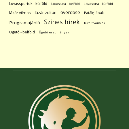
Lovassportok - külföld
Lovastusa - belföld
Lovastusa - külföld
overdose
lázár zoltán
lázár vilmos
Paták; lábak
Színes hírek
Programajánló
Túraútvonalak
Ügető - belföld
Ügető eredmények