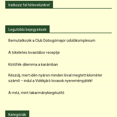
Iratkozz fel hírlevelünkre!
Legutóbbi bejegyzések
Bemutatkozik a Club Dobogómajor üdülőkomplexum
A tökéletes lovastábor receptje
Kötőfék-dilemma a karámban
Készülj, mert idén nyáron minden lóval megtett kilométer
számít – indul a Vidékjáró lovasok nyereményjáték!
A méz, mint takarmánykiegészítő
Kategóriák