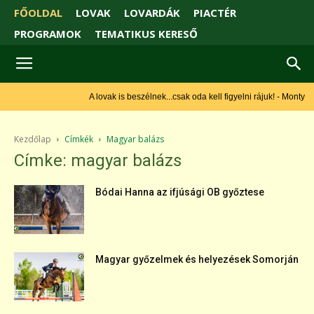
FŐOLDAL
LOVAK
LOVARDÁK
PIACTÉR
PROGRAMOK
TEMATIKUS KERESŐ
A lovak is beszélnek...csak oda kell figyelni rájuk! - Monty
Roberts
Kezdőlap
Címkék
Magyar balázs
Címke: magyar balázs
Bódai Hanna az ifjúsági OB győztese
Magyar győzelmek és helyezések Somorján