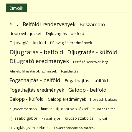
Címkék
.
Belföldi rendezvények
*
Beszámoló
dobrovitz józsef
Díjlovaglás - belföld
Díjlovaglás- külföld
Díjlovaglás eredmények
Díjugratás - belföld
Díjugratás - külföld
Díjugrató eredmények
Fertőző kevésvérűség
Filmek; filmsztárok; színészek
fogathajtás
Fogathajtás - belföld
Fogathajtás - külföld
Galopp - belföld
Fogathajtás eredmények
Galopp - külföld
Galopp eredmények
horváth balázs
humor
ifj. dobrovitz józsef
hugyecz mariann
ifj. lázár zoltán
ifj. szabó gábor
krucsó szabolcs
kassai lajos
lipicai
Lovaglás gyerekeknek
Lovasrendőrök; polgárőrök