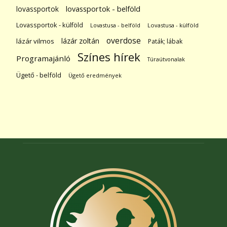
lovassportok
lovassportok - belföld
Lovassportok - külföld
Lovastusa - belföld
Lovastusa - külföld
overdose
lázár zoltán
lázár vilmos
Paták; lábak
Színes hírek
Programajánló
Túraútvonalak
Ügető - belföld
Ügető eredmények