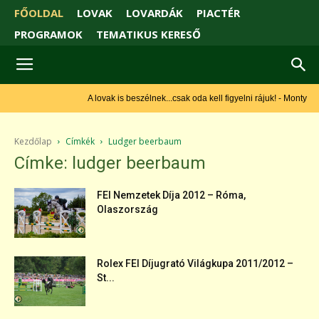
FŐOLDAL
LOVAK
LOVARDÁK
PIACTÉR
PROGRAMOK
TEMATIKUS KERESŐ
A lovak is beszélnek...csak oda kell figyelni rájuk! - Monty Roberts
Kezdőlap
Címkék
Ludger beerbaum
Címke: ludger beerbaum
FEI Nemzetek Díja 2012 – Róma,
Olaszország
Rolex FEI Díjugrató Világkupa 2011/2012 –
St...