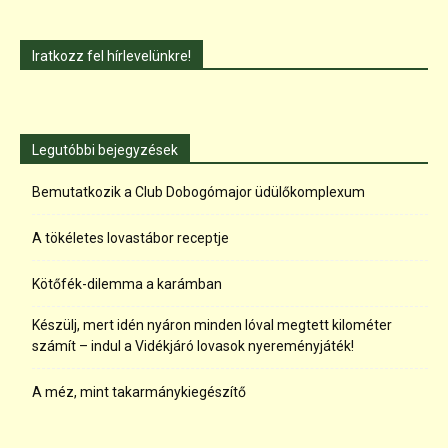
Iratkozz fel hírlevelünkre!
Legutóbbi bejegyzések
Bemutatkozik a Club Dobogómajor üdülőkomplexum
A tökéletes lovastábor receptje
Kötőfék-dilemma a karámban
Készülj, mert idén nyáron minden lóval megtett kilométer
számít – indul a Vidékjáró lovasok nyereményjáték!
A méz, mint takarmánykiegészítő