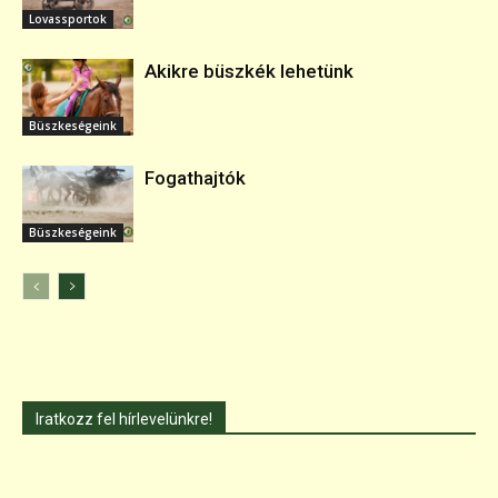
Lovassportok
Akikre büszkék lehetünk
Büszkeségeink
Fogathajtók
Büszkeségeink
Iratkozz fel hírlevelünkre!