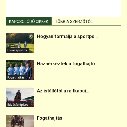
KAPCSOLÓDÓ CIKKEK
TÖBB A SZERZŐTŐL
Hogyan formálja a sportps...
Lovassportok
Hazaérkeztek a fogathajtó...
Fogathajtás
Az istállótól a rajtkapui...
Edzésfelépítés
Fogathajtás