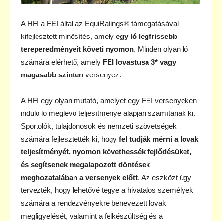
A HFI a FEI által az EquiRatings® támogatásával
kifejlesztett minősítés, amely
egy ló legfrissebb
tereperedményeit követi nyomon
. Minden olyan ló
számára elérhető, amely
FEI lovastusa 3* vagy
magasabb szinten
versenyez.
A HFI egy olyan mutató, amelyet egy FEI versenyeken
induló ló meglévő teljesítménye alapján számítanak ki.
Sportolók, tulajdonosok és nemzeti szövetségek
számára fejlesztették ki, hogy
fel tudják mérni a lovak
teljesítményét, nyomon követhessék fejlődésüket,
és segítsenek megalapozott döntések
meghozatalában a versenyek előtt
. Az eszközt úgy
tervezték, hogy lehetővé tegye a hivatalos személyek
számára a rendezvényekre benevezett lovak
megfigyelését, valamint a felkészültség és a