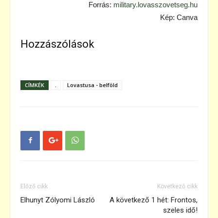
Forrás:
military.lovasszovetseg.hu
Kép: Canva
Hozzászólások
CÍMKÉK
.
Lovastusa - belföld
Előző cikk
Következő cikk
Elhunyt Zólyomi László
A következő 1 hét: Frontos,
szeles idő!