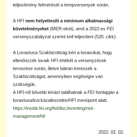
teljesítmény felmérését a terepversenyek során.
A HFI
nem helyettesíti a minimum alkalmassági
követelményeket
(MER-eket), amit a 2022-es FEI
versenyszabályzat szerint kell teljesíteni (520. cikk).
A Lovastusa Szakbizottság kéri a lovasokat, hogy
ellenőrizzék lovaik HFI értékét a versenyzések
tervezése során, illetve bátran keressék a
Szakbizottságot, amennyiben segítségre van
szükségük.
A HFI-ről bővebb leírást találhatnak a FEI honlapján a
lovastusa/kockázatkezelés/HFI menüpont alatt.
https://inside.fei.org/fei/disc/eventing/risk-
management/hfi
2022. 02. 02.