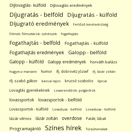
Díjlovaglás- külföld
Díjlovaglás eredmények
Díjugratás - belföld
Díjugratás - külföld
Díjugrató eredmények
Fertőző kevésvérűség
Filmek; filmsztárok; színészek
fogathajtás
Fogathajtás - belföld
Fogathajtás - külföld
Galopp - belföld
Fogathajtás eredmények
Galopp - külföld
Galopp eredmények
horváth balázs
humor
ifj. dobrovitz józsef
hugyecz mariann
ifj. lázár zoltán
ifj. szabó gábor
krucsó szabolcs
kassai lajos
lipicai
Lovaglás gyerekeknek
Lovasrendőrök; polgárőrök
lovassportok
lovassportok - belföld
Lovassportok - külföld
Lovastusa - belföld
Lovastusa - külföld
overdose
lázár zoltán
lázár vilmos
Paták; lábak
Színes hírek
Programajánló
Túraútvonalak