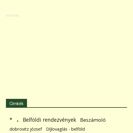
Címkék
.
Belföldi rendezvények
*
Beszámoló
dobrovitz józsef
Díjlovaglás - belföld