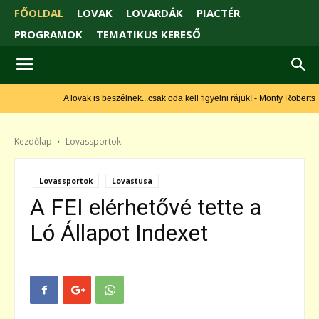
FŐOLDAL
LOVAK
LOVARDÁK
PIACTÉR
PROGRAMOK
TEMATIKUS KERESŐ
A lovak is beszélnek...csak oda kell figyelni rájuk! - Monty Roberts
Kezdőlap
Lovassportok
Lovassportok
Lovastusa
A FEI elérhetővé tette a
Ló Állapot Indexet