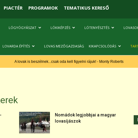
PIACTÉR
PROGRAMOK
TEMATIKUS KERESŐ
LÓGYÓGYÁSZAT
LÓKIKÉPZÉS
LÓTENYÉSZTÉS
LOVASO
LOVARDA ÉPÍTÉS
LOVAS MEZŐGAZDASÁG
KIKAPCSOLÓDÁS
TAR
A lovak is beszélnek...csak oda kell figyelni rájuk! - Monty Roberts
kerek
-
Nomádok legjobbjai a magyar
lovasíjászok