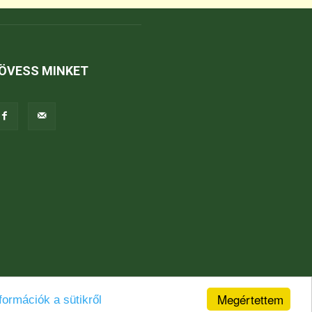
ÖVESS MINKET
Megértettem
formációk a sütikről
Jogi nyilatkozat
Karrier
Kapcsolat