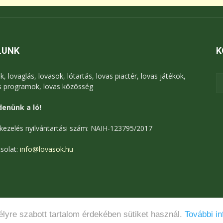
LUNK
K
k, lovaglás, lovasok, lótartás, lovas piactér, lovas játékok,
s programok, lovas közösség
enünk a ló!
kezelés nyilvántartási szám: NAIH-123795/2017
solat:
info@lovasok.hu
lyre szabott tartalom érdekében sütiket használ.
További in
Médiaajánlat
Adatkezelési tájékoztató