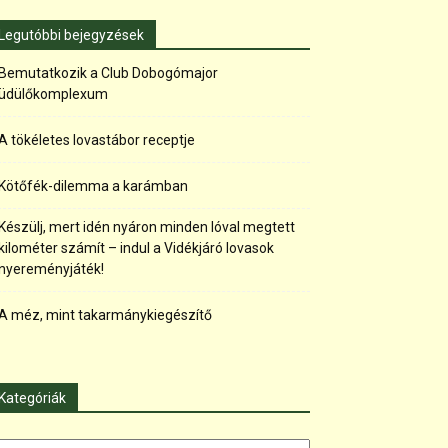
Legutóbbi bejegyzések
Bemutatkozik a Club Dobogómajor
üdülőkomplexum
A tökéletes lovastábor receptje
Kötőfék-dilemma a karámban
Készülj, mert idén nyáron minden lóval megtett
kilométer számít – indul a Vidékjáró lovasok
nyereményjáték!
A méz, mint takarmánykiegészítő
Kategóriák
tegóriák