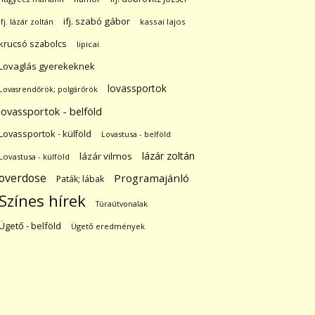
ifj. szabó gábor
ifj. lázár zoltán
kassai lajos
krucsó szabolcs
lipicai
Lovaglás gyerekeknek
lovassportok
Lovasrendőrök; polgárőrök
lovassportok - belföld
Lovassportok - külföld
Lovastusa - belföld
lázár zoltán
lázár vilmos
Lovastusa - külföld
overdose
Programajánló
Paták; lábak
Színes hírek
Túraútvonalak
Ügető - belföld
Ügető eredmények