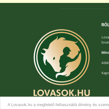
RÓ
Lova
lova
Mind
Adat
Kapc
A Lovasok.hu a megfelelő felhasználói élmény és szemé
© Lovasok.hu