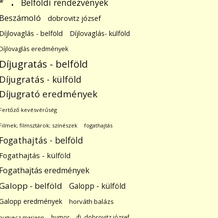
.
Belföldi rendezvények
*
Beszámoló
dobrovitz józsef
Díjlovaglás - belföld
Díjlovaglás- külföld
Díjlovaglás eredmények
Díjugratás - belföld
Díjugratás - külföld
Díjugrató eredmények
Fertőző kevésvérűség
Filmek; filmsztárok; színészek
fogathajtás
Fogathajtás - belföld
Fogathajtás - külföld
Fogathajtás eredmények
Galopp - belföld
Galopp - külföld
Galopp eredmények
horváth balázs
humor
ifj. dobrovitz józsef
hugyecz mariann