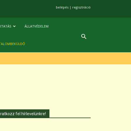
belépés
|
regisztráció
KTATÁS
ÁLLATVÉDELEM
TALOMBEKÜLDŐ
Iratkozz fel hírlevelünkre!