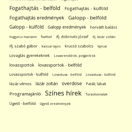
Fogathajtás - belföld
Fogathajtás - külföld
Galopp - belföld
Fogathajtás eredmények
Galopp - külföld
Galopp eredmények
horváth balázs
humor
ifj. dobrovitz józsef
hugyecz mariann
ifj. lázár zoltán
ifj. szabó gábor
krucsó szabolcs
kassai lajos
lipicai
Lovaglás gyerekeknek
Lovasrendőrök; polgárőrök
lovassportok
lovassportok - belföld
Lovassportok - külföld
Lovastusa - belföld
Lovastusa - külföld
overdose
lázár zoltán
lázár vilmos
Paták; lábak
Színes hírek
Programajánló
Túraútvonalak
Ügető - belföld
Ügető eredmények