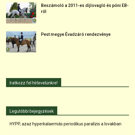
Beszámoló a 2011-es díjlovagló és póni EB-
ről
Pest megye Évadzáró rendezvénye
Iratkozz fel hírlevelünkre!
Legutóbbi bejegyzések
HYPP, azaz hyperkalaemiás periodikus paralízis a lovakban