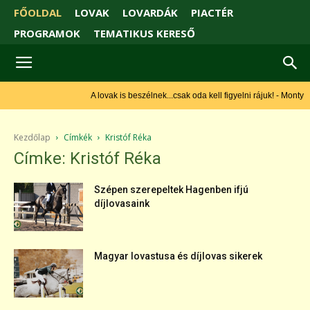
FŐOLDAL
LOVAK
LOVARDÁK
PIACTÉR
PROGRAMOK
TEMATIKUS KERESŐ
A lovak is beszélnek...csak oda kell figyelni rájuk! - Monty
Roberts
Kezdőlap
Címkék
Kristóf Réka
Címke: Kristóf Réka
Szépen szerepeltek Hagenben ifjú
díjlovasaink
Magyar lovastusa és díjlovas sikerek