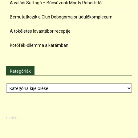
A valódi Suttogó – Búcsúzunk Monty Robertstől
Bemutatkozik a Club Dobogómajor üdülőkomplexum
A tökéletes lovastábor receptje
Kötőfék-dilemma a karámban
Kategóriák
Kategóriák