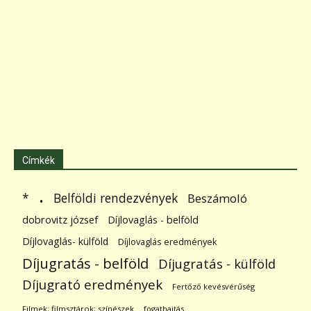
Címkék
.
Belföldi rendezvények
*
Beszámoló
dobrovitz józsef
Díjlovaglás - belföld
Díjlovaglás- külföld
Díjlovaglás eredmények
Díjugratás - belföld
Díjugratás - külföld
Díjugrató eredmények
Fertőző kevésvérűség
Filmek; filmsztárok; színészek
fogathajtás