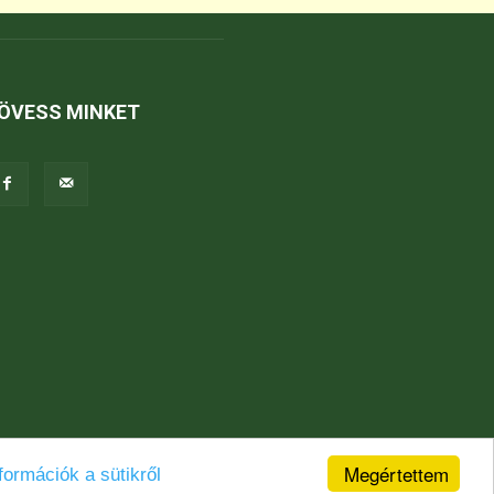
ÖVESS MINKET
Megértettem
formációk a sütikről
Jogi nyilatkozat
Karrier
Kapcsolat