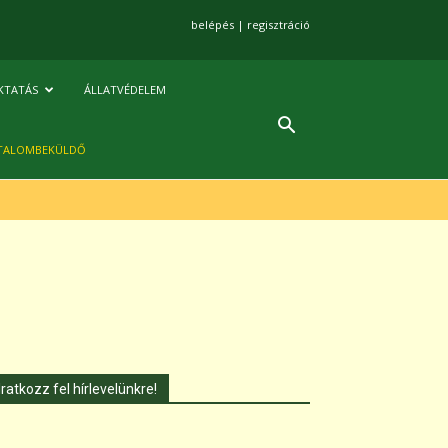
belépés
|
regisztráció
KTATÁS
ÁLLATVÉDELEM
TALOMBEKÜLDŐ
Iratkozz fel hírlevelünkre!