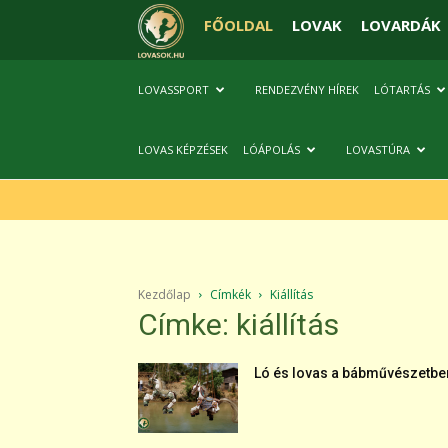
FŐOLDAL
LOVAK
LOVARDÁK
LOVASSPORT
RENDEZVÉNY HÍREK
LÓTARTÁS
LOVAS KÉPZÉSEK
LÓÁPOLÁS
LOVASTÚRA
Kezdőlap
Címkék
Kiállítás
Címke: kiállítás
Ló és lovas a bábművészetbe