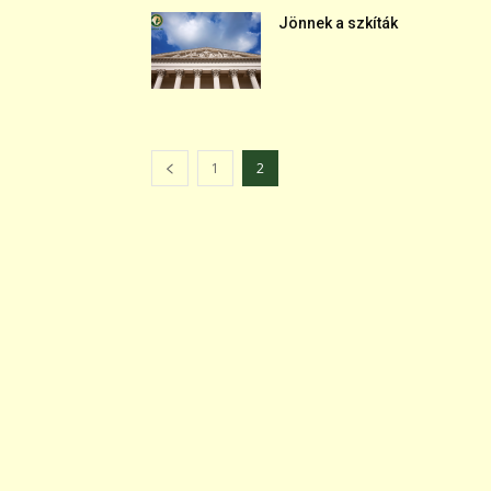
Jönnek a szkíták
1
2