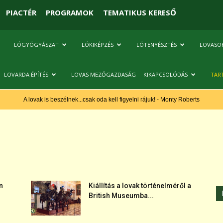
PIACTÉR
PROGRAMOK
TEMATIKUS KERESŐ
LÓGYÓGYÁSZAT
LÓKIKÉPZÉS
LÓTENYÉSZTÉS
LOVASO
LOVARDA ÉPÍTÉS
LOVAS MEZŐGAZDASÁG
KIKAPCSOLÓDÁS
TAR
A lovak is beszélnek...csak oda kell figyelni rájuk! - Monty Roberts
n
Kiállítás a lovak történelméről a
British Museumba...