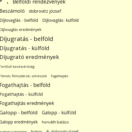
.
Belföldi rendezvények
*
Beszámoló
dobrovitz józsef
Díjlovaglás - belföld
Díjlovaglás- külföld
Díjlovaglás eredmények
Díjugratás - belföld
Díjugratás - külföld
Díjugrató eredmények
Fertőző kevésvérűség
Filmek; filmsztárok; színészek
fogathajtás
Fogathajtás - belföld
Fogathajtás - külföld
Fogathajtás eredmények
Galopp - belföld
Galopp - külföld
Galopp eredmények
horváth balázs
humor
ifj. dobrovitz józsef
hugyecz mariann