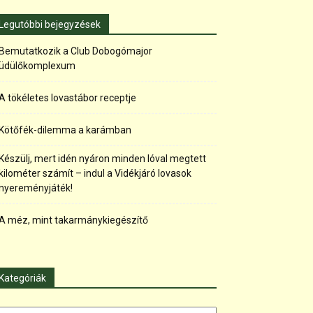
Legutóbbi bejegyzések
Bemutatkozik a Club Dobogómajor
üdülőkomplexum
A tökéletes lovastábor receptje
Kötőfék-dilemma a karámban
Készülj, mert idén nyáron minden lóval megtett
kilométer számít – indul a Vidékjáró lovasok
nyereményjáték!
A méz, mint takarmánykiegészítő
Kategóriák
tegóriák