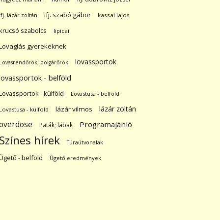
ifj. szabó gábor
ifj. lázár zoltán
kassai lajos
krucsó szabolcs
lipicai
Lovaglás gyerekeknek
lovassportok
Lovasrendőrök; polgárőrök
lovassportok - belföld
Lovassportok - külföld
Lovastusa - belföld
lázár zoltán
lázár vilmos
Lovastusa - külföld
overdose
Programajánló
Paták; lábak
Színes hírek
Túraútvonalak
Ügető - belföld
Ügető eredmények