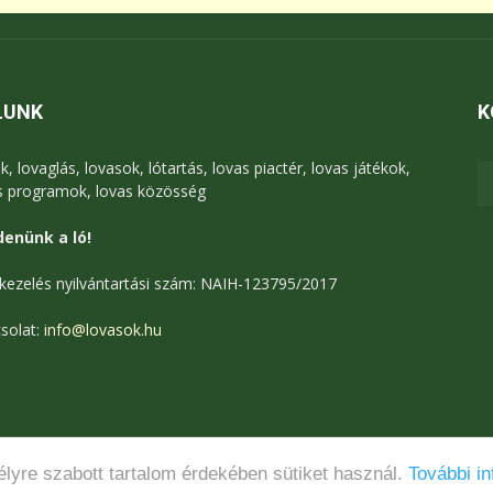
LUNK
K
k, lovaglás, lovasok, lótartás, lovas piactér, lovas játékok,
s programok, lovas közösség
enünk a ló!
kezelés nyilvántartási szám: NAIH-123795/2017
solat:
info@lovasok.hu
lyre szabott tartalom érdekében sütiket használ.
További in
Médiaajánlat
Adatkezelési tájékoztató