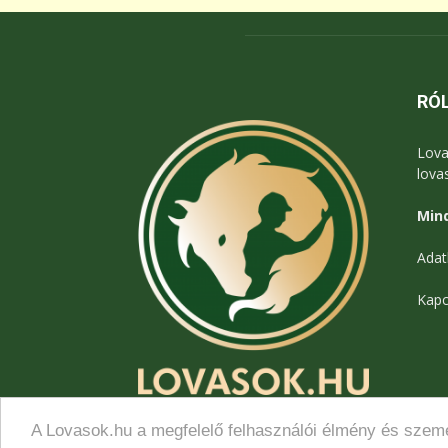
RÓ
Lova
lova
Mind
Adat
Kapc
A Lovasok.hu a megfelelő felhasználói élmény és szemé
© Lovasok.hu