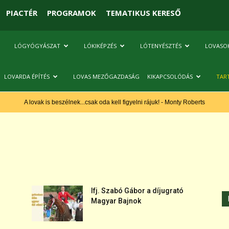
PIACTÉR
PROGRAMOK
TEMATIKUS KERESŐ
LÓGYÓGYÁSZAT
LÓKIKÉPZÉS
LÓTENYÉSZTÉS
LOVASO
LOVARDA ÉPÍTÉS
LOVAS MEZŐGAZDASÁG
KIKAPCSOLÓDÁS
TAR
A lovak is beszélnek...csak oda kell figyelni rájuk! - Monty Roberts
Ifj. Szabó Gábor a díjugrató
Magyar Bajnok