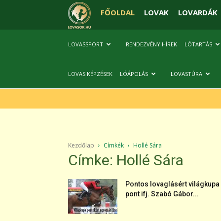
FŐOLDAL
LOVAK
LOVARDÁK
LOVASSPORT
RENDEZVÉNY HÍREK
LÓTARTÁS
LOVAS KÉPZÉSEK
LÓÁPOLÁS
LOVASTÚRA
Kezdőlap
Címkék
Hollé Sára
Címke: Hollé Sára
Pontos lovaglásért világkupa
pont ifj. Szabó Gábor...