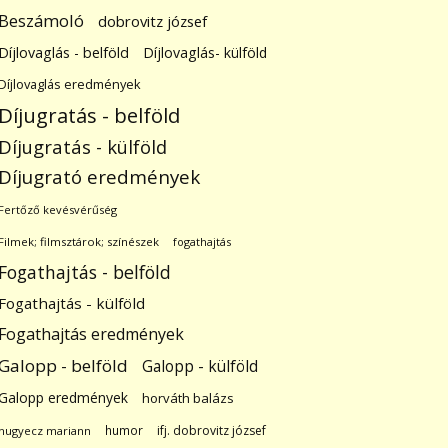
Beszámoló
dobrovitz józsef
Díjlovaglás - belföld
Díjlovaglás- külföld
Díjlovaglás eredmények
Díjugratás - belföld
Díjugratás - külföld
Díjugrató eredmények
Fertőző kevésvérűség
Filmek; filmsztárok; színészek
fogathajtás
Fogathajtás - belföld
Fogathajtás - külföld
Fogathajtás eredmények
Galopp - belföld
Galopp - külföld
Galopp eredmények
horváth balázs
humor
ifj. dobrovitz józsef
hugyecz mariann