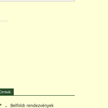
Címkék
.
Belföldi rendezvények
*