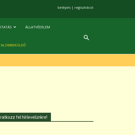
belépés
|
regisztráció
KTATÁS
ÁLLATVÉDELEM
TALOMBEKÜLDŐ
Iratkozz fel hírlevelünkre!