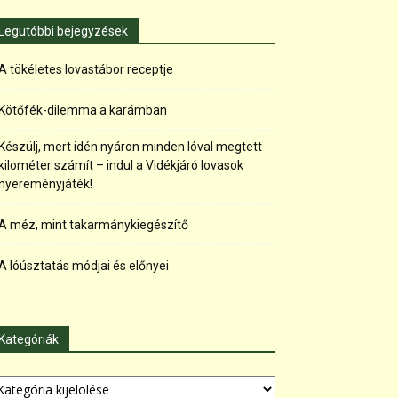
Legutóbbi bejegyzések
A tökéletes lovastábor receptje
Kötőfék-dilemma a karámban
Készülj, mert idén nyáron minden lóval megtett
kilométer számít – indul a Vidékjáró lovasok
nyereményjáték!
A méz, mint takarmánykiegészítő
A lóúsztatás módjai és előnyei
Kategóriák
tegóriák