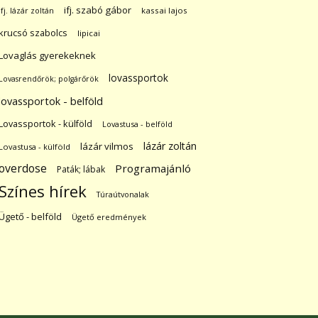
ifj. szabó gábor
ifj. lázár zoltán
kassai lajos
krucsó szabolcs
lipicai
Lovaglás gyerekeknek
lovassportok
Lovasrendőrök; polgárőrök
lovassportok - belföld
Lovassportok - külföld
Lovastusa - belföld
lázár zoltán
lázár vilmos
Lovastusa - külföld
overdose
Programajánló
Paták; lábak
Színes hírek
Túraútvonalak
Ügető - belföld
Ügető eredmények