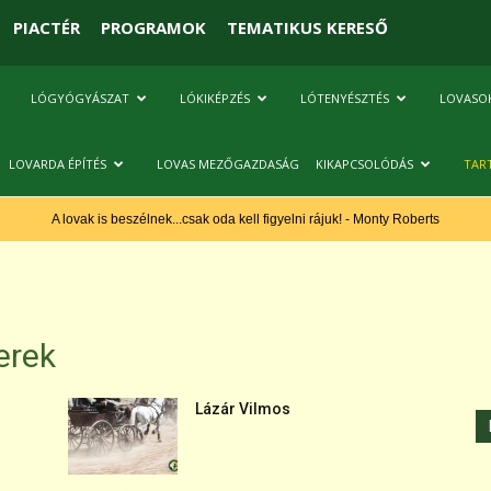
PIACTÉR
PROGRAMOK
TEMATIKUS KERESŐ
LÓGYÓGYÁSZAT
LÓKIKÉPZÉS
LÓTENYÉSZTÉS
LOVASO
LOVARDA ÉPÍTÉS
LOVAS MEZŐGAZDASÁG
KIKAPCSOLÓDÁS
TAR
A lovak is beszélnek...csak oda kell figyelni rájuk! - Monty Roberts
erek
Lázár Vilmos