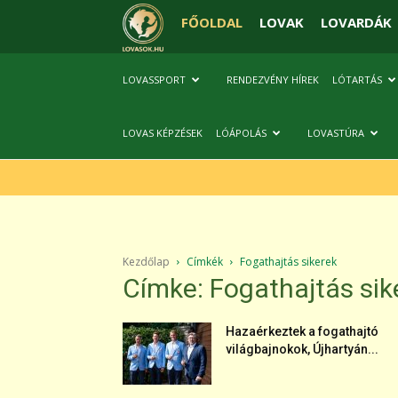
FŐOLDAL
LOVAK
LOVARDÁK
LOVASSPORT
RENDEZVÉNY HÍREK
LÓTARTÁS
LOVAS KÉPZÉSEK
LÓÁPOLÁS
LOVASTÚRA
Kezdőlap
Címkék
Fogathajtás sikerek
Címke: Fogathajtás sik
Hazaérkeztek a fogathajtó
világbajnokok, Újhartyán...