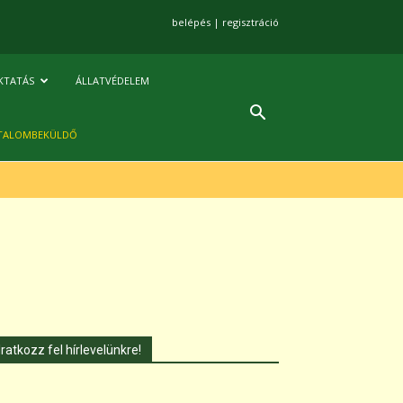
belépés
|
regisztráció
KTATÁS
ÁLLATVÉDELEM
TALOMBEKÜLDŐ
Iratkozz fel hírlevelünkre!