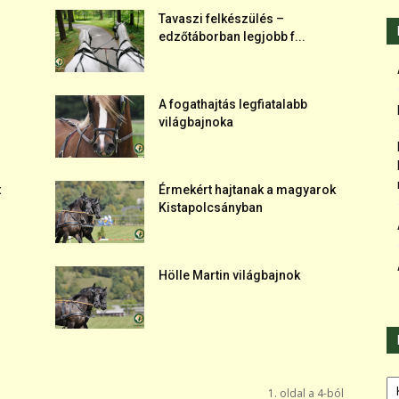
Tavaszi felkészülés –
edzőtáborban legjobb f...
A fogathajtás legfiatalabb
világbajnoka
t
Érmekért hajtanak a magyarok
Kistapolcsányban
Hölle Martin világbajnok
Ka
1. oldal a 4-ból