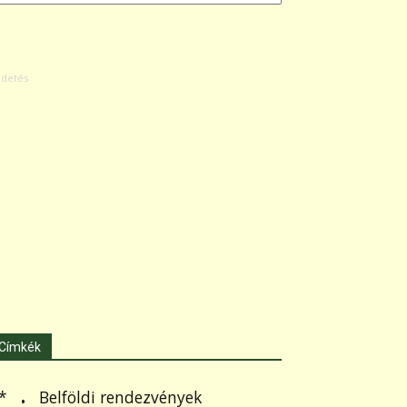
Címkék
.
Belföldi rendezvények
*