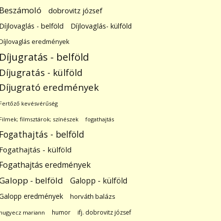
Beszámoló
dobrovitz józsef
Díjlovaglás - belföld
Díjlovaglás- külföld
Díjlovaglás eredmények
Díjugratás - belföld
Díjugratás - külföld
Díjugrató eredmények
Fertőző kevésvérűség
Filmek; filmsztárok; színészek
fogathajtás
Fogathajtás - belföld
Fogathajtás - külföld
Fogathajtás eredmények
Galopp - belföld
Galopp - külföld
Galopp eredmények
horváth balázs
humor
ifj. dobrovitz józsef
hugyecz mariann