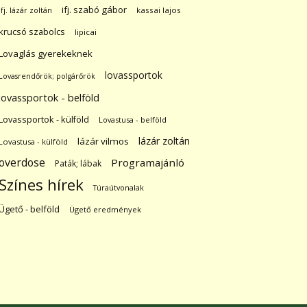
ifj. szabó gábor
ifj. lázár zoltán
kassai lajos
krucsó szabolcs
lipicai
Lovaglás gyerekeknek
lovassportok
Lovasrendőrök; polgárőrök
lovassportok - belföld
Lovassportok - külföld
Lovastusa - belföld
lázár zoltán
lázár vilmos
Lovastusa - külföld
overdose
Programajánló
Paták; lábak
Színes hírek
Túraútvonalak
Ügető - belföld
Ügető eredmények