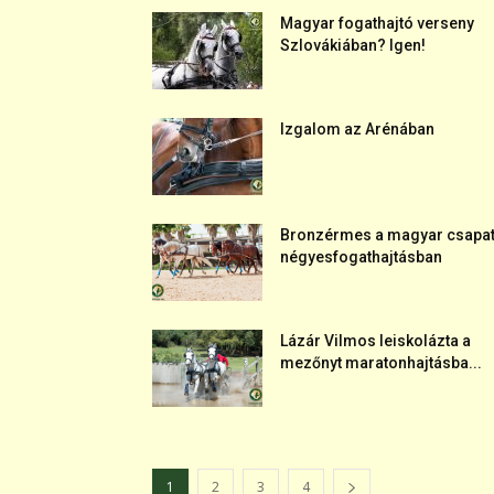
Magyar fogathajtó verseny
Szlovákiában? Igen!
Izgalom az Arénában
Bronzérmes a magyar csapa
négyesfogathajtásban
Lázár Vilmos leiskolázta a
mezőnyt maratonhajtásba...
1
2
3
4