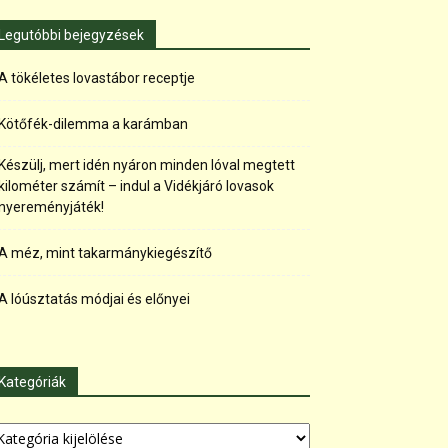
Legutóbbi bejegyzések
A tökéletes lovastábor receptje
Kötőfék-dilemma a karámban
Készülj, mert idén nyáron minden lóval megtett
kilométer számít – indul a Vidékjáró lovasok
nyereményjáték!
A méz, mint takarmánykiegészítő
A lóúsztatás módjai és előnyei
Kategóriák
tegóriák