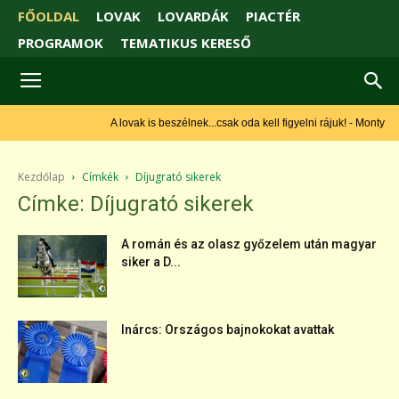
FŐOLDAL
LOVAK
LOVARDÁK
PIACTÉR
PROGRAMOK
TEMATIKUS KERESŐ
A lovak is beszélnek...csak oda kell figyelni rájuk! - Monty Roberts
Kezdőlap
Címkék
Díjugrató sikerek
Címke: Díjugrató sikerek
A román és az olasz győzelem után magyar
siker a D...
Inárcs: Országos bajnokokat avattak