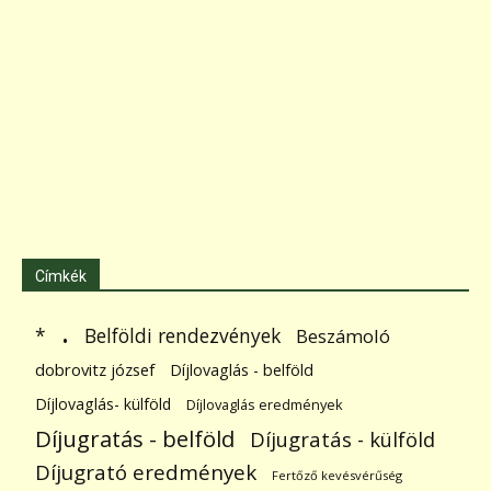
Címkék
.
Belföldi rendezvények
*
Beszámoló
dobrovitz józsef
Díjlovaglás - belföld
Díjlovaglás- külföld
Díjlovaglás eredmények
Díjugratás - belföld
Díjugratás - külföld
Díjugrató eredmények
Fertőző kevésvérűség