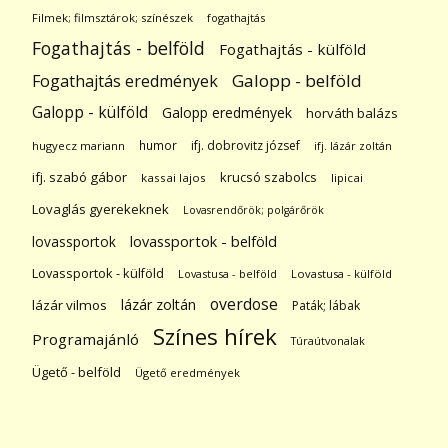
Filmek; filmsztárok; színészek
fogathajtás
Fogathajtás - belföld
Fogathajtás - külföld
Galopp - belföld
Fogathajtás eredmények
Galopp - külföld
Galopp eredmények
horváth balázs
humor
ifj. dobrovitz józsef
hugyecz mariann
ifj. lázár zoltán
ifj. szabó gábor
krucsó szabolcs
kassai lajos
lipicai
Lovaglás gyerekeknek
Lovasrendőrök; polgárőrök
lovassportok
lovassportok - belföld
Lovassportok - külföld
Lovastusa - belföld
Lovastusa - külföld
overdose
lázár zoltán
lázár vilmos
Paták; lábak
Színes hírek
Programajánló
Túraútvonalak
Ügető - belföld
Ügető eredmények