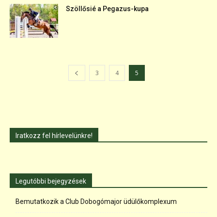
Szöllősié a Pegazus-kupa
3
4
5
Iratkozz fel hírlevelünkre!
Legutóbbi bejegyzések
Bemutatkozik a Club Dobogómajor üdülőkomplexum