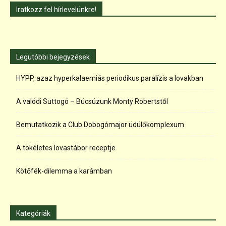
Iratkozz fel hírlevelünkre!
Legutóbbi bejegyzések
HYPP, azaz hyperkalaemiás periodikus paralízis a lovakban
A valódi Suttogó – Búcsúzunk Monty Robertstől
Bemutatkozik a Club Dobogómajor üdülőkomplexum
A tökéletes lovastábor receptje
Kötőfék-dilemma a karámban
Kategóriák