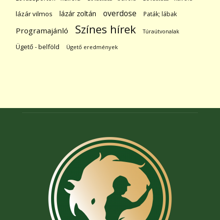
overdose
lázár zoltán
lázár vilmos
Paták; lábak
Színes hírek
Programajánló
Túraútvonalak
Ügető - belföld
Ügető eredmények