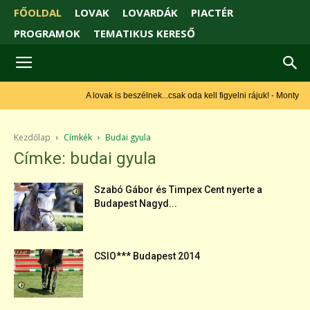
FŐOLDAL
LOVAK
LOVARDÁK
PIACTÉR
PROGRAMOK
TEMATIKUS KERESŐ
A lovak is beszélnek...csak oda kell figyelni rájuk! - Monty Roberts
Kezdőlap
Címkék
Budai gyula
Címke: budai gyula
Szabó Gábor és Timpex Cent nyerte a
Budapest Nagyd...
CSIO*** Budapest 2014