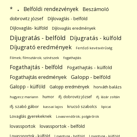
.
Belföldi rendezvények
*
Beszámoló
dobrovitz józsef
Díjlovaglás - belföld
Díjlovaglás- külföld
Díjlovaglás eredmények
Díjugratás - belföld
Díjugratás - külföld
Díjugrató eredmények
Fertőző kevésvérűség
Filmek; filmsztárok; színészek
fogathajtás
Fogathajtás - belföld
Fogathajtás - külföld
Galopp - belföld
Fogathajtás eredmények
Galopp - külföld
Galopp eredmények
horváth balázs
humor
ifj. dobrovitz józsef
hugyecz mariann
ifj. lázár zoltán
ifj. szabó gábor
krucsó szabolcs
kassai lajos
lipicai
Lovaglás gyerekeknek
Lovasrendőrök; polgárőrök
lovassportok
lovassportok - belföld
Lovassportok - külföld
Lovastusa - belföld
Lovastusa - külföld