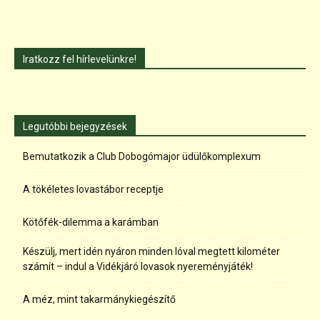
Iratkozz fel hírlevelünkre!
Legutóbbi bejegyzések
Bemutatkozik a Club Dobogómajor üdülőkomplexum
A tökéletes lovastábor receptje
Kötőfék-dilemma a karámban
Készülj, mert idén nyáron minden lóval megtett kilométer
számít – indul a Vidékjáró lovasok nyereményjáték!
A méz, mint takarmánykiegészítő