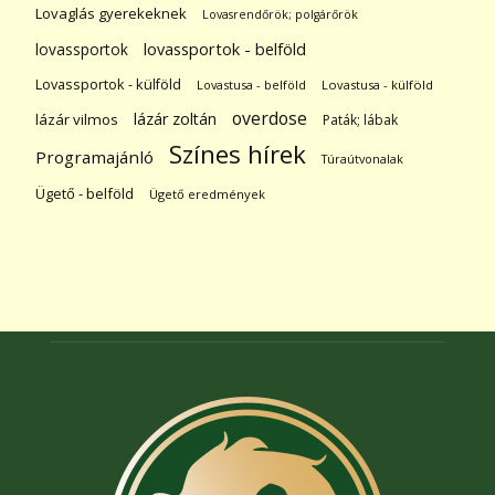
Lovaglás gyerekeknek
Lovasrendőrök; polgárőrök
lovassportok
lovassportok - belföld
Lovassportok - külföld
Lovastusa - belföld
Lovastusa - külföld
overdose
lázár zoltán
lázár vilmos
Paták; lábak
Színes hírek
Programajánló
Túraútvonalak
Ügető - belföld
Ügető eredmények