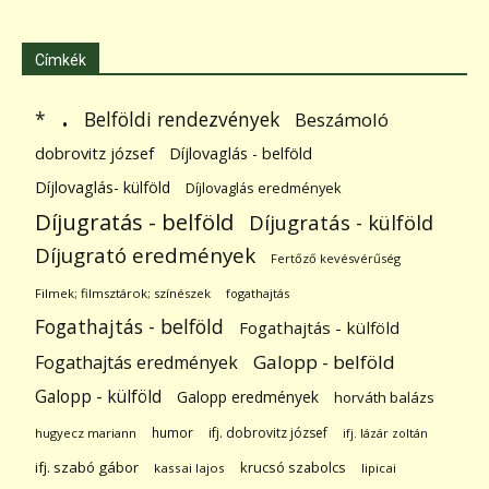
Címkék
.
Belföldi rendezvények
*
Beszámoló
dobrovitz józsef
Díjlovaglás - belföld
Díjlovaglás- külföld
Díjlovaglás eredmények
Díjugratás - belföld
Díjugratás - külföld
Díjugrató eredmények
Fertőző kevésvérűség
Filmek; filmsztárok; színészek
fogathajtás
Fogathajtás - belföld
Fogathajtás - külföld
Galopp - belföld
Fogathajtás eredmények
Galopp - külföld
Galopp eredmények
horváth balázs
humor
ifj. dobrovitz józsef
hugyecz mariann
ifj. lázár zoltán
ifj. szabó gábor
krucsó szabolcs
kassai lajos
lipicai