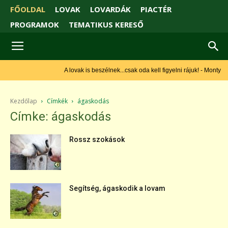
FŐOLDAL
LOVAK
LOVARDÁK
PIACTÉR
PROGRAMOK
TEMATIKUS KERESŐ
A lovak is beszélnek...csak oda kell figyelni rájuk! - Monty
Roberts
Kezdőlap
Címkék
ágaskodás
Címke: ágaskodás
Rossz szokások
Segítség, ágaskodik a lovam