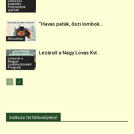
Dobozos
kiemelés
Partnereink
ajánlati
“Havas paták, őszi lombok...
Aktualitás
Lezárult a Nagy Lovas Kví...
Lovasok a
Magyar
Lovaskultúráért
Program
Iratkozz fel hírlevelünkre!