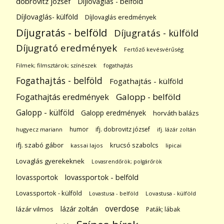
dobrovitz józsef
Díjlovaglás - belföld
Díjlovaglás- külföld
Díjlovaglás eredmények
Díjugratás - belföld
Díjugratás - külföld
Díjugrató eredmények
Fertőző kevésvérűség
Filmek; filmsztárok; színészek
fogathajtás
Fogathajtás - belföld
Fogathajtás - külföld
Galopp - belföld
Fogathajtás eredmények
Galopp - külföld
Galopp eredmények
horváth balázs
humor
ifj. dobrovitz józsef
hugyecz mariann
ifj. lázár zoltán
ifj. szabó gábor
krucsó szabolcs
kassai lajos
lipicai
Lovaglás gyerekeknek
Lovasrendőrök; polgárőrök
lovassportok
lovassportok - belföld
Lovassportok - külföld
Lovastusa - belföld
Lovastusa - külföld
overdose
lázár zoltán
lázár vilmos
Paták; lábak