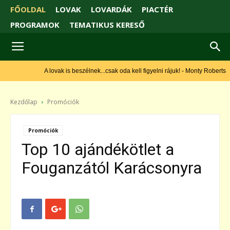
FŐOLDAL
LOVAK
LOVARDÁK
PIACTÉR
PROGRAMOK
TEMATIKUS KERESŐ
A lovak is beszélnek...csak oda kell figyelni rájuk! - Monty Roberts
Kezdőlap
Promóciók
Promóciók
Top 10 ajándékötlet a
Fouganzától Karácsonyra