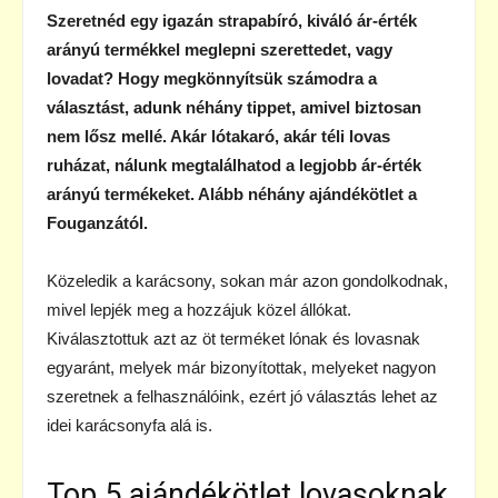
Szeretnéd egy igazán strapabíró, kiváló ár-érték
arányú termékkel meglepni szerettedet, vagy
lovadat? Hogy megkönnyítsük számodra a
választást, adunk néhány tippet, amivel biztosan
nem lősz mellé. Akár lótakaró, akár téli lovas
ruházat, nálunk megtalálhatod a legjobb ár-érték
arányú termékeket. Alább néhány ajándékötlet a
Fouganzától.
Közeledik a karácsony, sokan már azon gondolkodnak,
mivel lepjék meg a hozzájuk közel állókat.
Kiválasztottuk azt az öt terméket lónak és lovasnak
egyaránt, melyek már bizonyítottak, melyeket nagyon
szeretnek a felhasználóink, ezért jó választás lehet az
idei karácsonyfa alá is.
Top 5 ajándékötlet lovasoknak