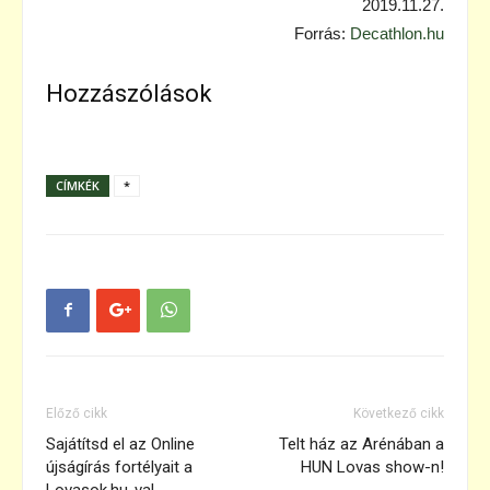
2019.11.27.
Forrás:
Decathlon.hu
Hozzászólások
CÍMKÉK
*
Előző cikk
Következő cikk
Sajátítsd el az Online
Telt ház az Arénában a
újságírás fortélyait a
HUN Lovas show-n!
Lovasok.hu-val