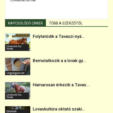
KAPCSOLÓDÓ CIKKEK
TÖBB A SZERZŐTŐL
Folytatódik a Tavaszi-nyá...
Lovasok.hu
hírek
Bemutatkozik a a lovak gy...
Lógyógyászat
Hamarosan érkezik a Tavas...
Lovasok.hu
hírek
Lovaskultúra oktató szaki...
Főoldali