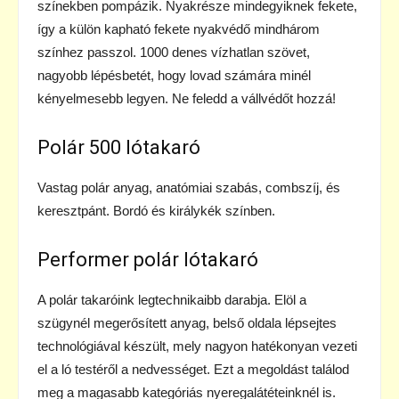
színekben pompázik. Nyakrésze mindegyiknek fekete,
így a külön kapható fekete nyakvédő mindhárom
színhez passzol. 1000 denes vízhatlan szövet,
nagyobb lépésbetét, hogy lovad számára minél
kényelmesebb legyen. Ne feledd a vállvédőt hozzá!
Polár 500 lótakaró
Vastag polár anyag, anatómiai szabás, combszíj, és
keresztpánt. Bordó és királykék színben.
Performer polár lótakaró
A polár takaróink legtechnikaibb darabja. Elöl a
szügynél megerősített anyag, belső oldala lépsejtes
technológiával készült, mely nagyon hatékonyan vezeti
el a ló testéről a nedvességet. Ezt a megoldást találod
meg a magasabb kategóriás nyeregalátéteinknél is.