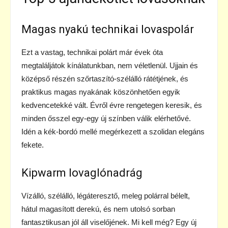
Magas nyakú technikai lovaspolár
Ezt a vastag, technikai polárt már évek óta
megtaláljátok kínálatunkban, nem véletlenül. Ujjain és
középső részén szőrtaszító-szélálló rátétjének, és
praktikus magas nyakának köszönhetően egyik
kedvencetekké vált. Évről évre rengetegen keresik, és
minden ősszel egy-egy új színben válik elérhetővé.
Idén a kék-bordó mellé megérkezett a szolidan elegáns
fekete.
Kipwarm lovaglónadrág
Vízálló, szélálló, légáteresztő, meleg polárral bélelt,
hátul magasított derekú, és nem utolsó sorban
fantasztikusan jól áll viselőjének. Mi kell még? Egy új