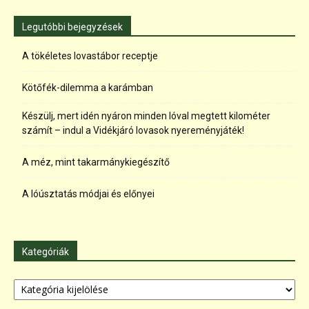
Legutóbbi bejegyzések
A tökéletes lovastábor receptje
Kötőfék-dilemma a karámban
Készülj, mert idén nyáron minden lóval megtett kilométer
számít – indul a Vidékjáró lovasok nyereményjáték!
A méz, mint takarmánykiegészítő
A lóúsztatás módjai és előnyei
Kategóriák
Kategóriák