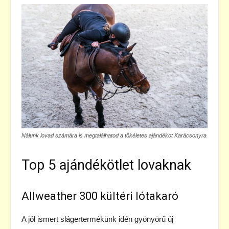
Nálunk lovad számára is megtalálhatod a tökéletes ajándékot Karácsonyra
Top 5 ajándékötlet lovaknak
Allweather 300 kültéri lótakaró
A jól ismert slágertermékünk idén gyönyörű új