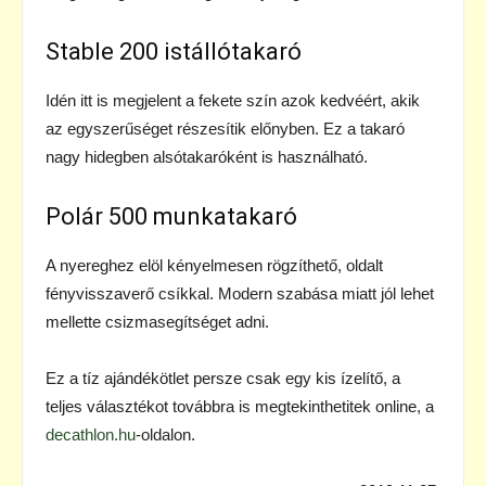
Stable 200 istállótakaró
Idén itt is megjelent a fekete szín azok kedvéért, akik
az egyszerűséget részesítik előnyben. Ez a takaró
nagy hidegben alsótakaróként is használható.
Polár 500 munkatakaró
A nyereghez elöl kényelmesen rögzíthető, oldalt
fényvisszaverő csíkkal. Modern szabása miatt jól lehet
mellette csizmasegítséget adni.
Ez a tíz ajándékötlet persze csak egy kis ízelítő, a
teljes választékot továbbra is megtekinthetitek online, a
decathlon.hu
-oldalon.