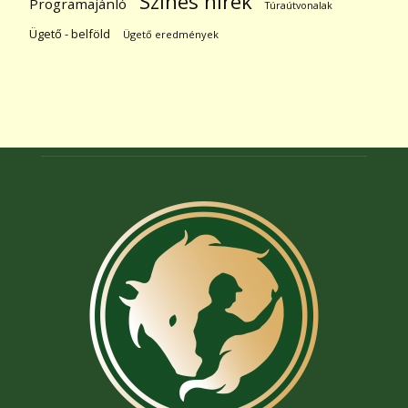
Színes hírek
Programajánló
Túraútvonalak
Ügető - belföld
Ügető eredmények