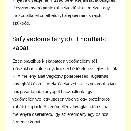
kinyitva viselője nem izzad bele. Karjain láthatósági és
fényvisszaverő pántokat helyeztünk el, melyek egy
mozdulattal eltűntethetők, ha éppen nincs rájuk
szükség.
Safy védőmellény alatt hordható
kabát
Ezt a praktikus kiskabátot a védőmellény téli
időszakban való kényelmesebbé tételéhez fejlesztettük
ki. A mellény alatt végkony polárbéléses, rugalmas
anyagból készült, mely jól elvezeti az izzadságot, kívül
pedig vastagabb anyagot használtunk, így
védőmellénnyel együttesen viselve egy protektoros
kabátot kapunk. A védőmellény lovaglás után sima
mellényre cserélhető, így az eredmény egy csinos
átmeneti kabát.