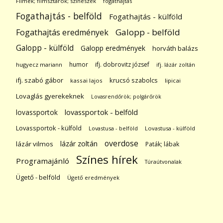
Filmek; filmsztárok; színészek
fogathajtás
Fogathajtás - belföld
Fogathajtás - külföld
Galopp - belföld
Fogathajtás eredmények
Galopp - külföld
Galopp eredmények
horváth balázs
humor
ifj. dobrovitz józsef
hugyecz mariann
ifj. lázár zoltán
ifj. szabó gábor
krucsó szabolcs
kassai lajos
lipicai
Lovaglás gyerekeknek
Lovasrendőrök; polgárőrök
lovassportok
lovassportok - belföld
Lovassportok - külföld
Lovastusa - belföld
Lovastusa - külföld
overdose
lázár zoltán
lázár vilmos
Paták; lábak
Színes hírek
Programajánló
Túraútvonalak
Ügető - belföld
Ügető eredmények