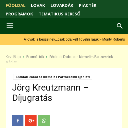
FŐOLDAL
LOVAK
LOVARDÁK
PIACTÉR
PROGRAMOK
TEMATIKUS KERESŐ
A lovak is beszélnek...csak oda kell figyelni rájuk! - Monty Roberts
Kezdőlap
Promóciók
Főoldali Dobozos kiemelés Partnereink
ajánlati
Főoldali Dobozos kiemelés Partnereink ajánlati
Jörg Kreutzmann –
Díjugratás