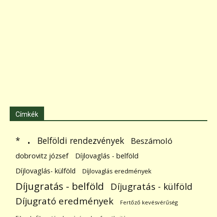
Címkék
.
Belföldi rendezvények
*
Beszámoló
dobrovitz józsef
Díjlovaglás - belföld
Díjlovaglás- külföld
Díjlovaglás eredmények
Díjugratás - belföld
Díjugratás - külföld
Díjugrató eredmények
Fertőző kevésvérűség