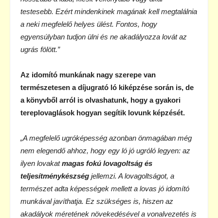
testesebb. Ezért mindenkinek magának kell megtalálnia
a neki megfelelő helyes ülést. Fontos, hogy
egyensúlyban tudjon ülni és ne akadályozza lovát az
ugrás fölött.”
Az idomító munkának nagy szerepe van
természetesen a díjugrató ló kiképzése során is, de
a könyvből arról is olvashatunk, hogy a gyakori
tereplovaglások hogyan segítik lovunk képzését.
„A megfelelő ugróképesség azonban önmagában még
nem elegendő ahhoz, hogy egy ló jó ugróló legyen: az
ilyen lovakat
magas fokú lovagoltság és
teljesítménykészség
jellemzi. A lovagoltságot, a
természet adta képességek mellett a lovas jó idomító
munkával javíthatja. Ez szükséges is, hiszen az
akadályok méretének növekedésével a vonalvezetés is