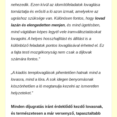
nehezedik. Ezen kívül az idomítófeladatok lovaglása
tornáztatja és erősíti a ló azon izmait, amelyekre az
ugráshoz szüksége van. Különösen fontos, hogy
lovad
lazán és elengedetten menjen
, és mind ügetésben,
mind vágtában képes legyél vele iramváltoztatásokat
lovagolni. A helyes hosszhajlítást és állítást is a
különböző feladatok pontos lovaglásával érheted el. Ez
a fajta testi mozgékonyság nem csak a díjlovak
számára fontos.”
„A kiadós tereplovaglások pihentetően hatnak mind a
lovasra, mind a lóra. A sok idegen benyomásnak
köszönhetően a ló megtanulja kezelni az ismeretlen
helyzeteket.”
Minden díjugratás iránt érdeklődő kezdő lovasnak,
és természetesen a már versenyző, tapasztaltabb