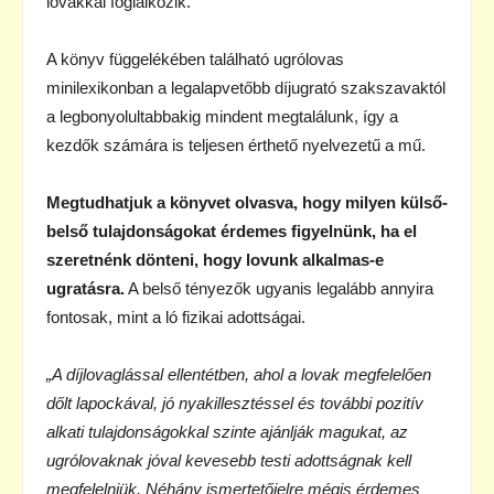
lovakkal foglalkozik.
A könyv függelékében található ugrólovas
minilexikonban a legalapvetőbb díjugrató szakszavaktól
a legbonyolultabbakig mindent megtalálunk, így a
kezdők számára is teljesen érthető nyelvezetű a mű.
Megtudhatjuk a könyvet olvasva, hogy milyen külső-
belső tulajdonságokat érdemes figyelnünk, ha el
szeretnénk dönteni, hogy lovunk alkalmas-e
ugratásra.
A belső tényezők ugyanis legalább annyira
fontosak, mint a ló fizikai adottságai.
„A díjlovaglással ellentétben, ahol a lovak megfelelően
dőlt lapockával, jó nyakillesztéssel és további pozitív
alkati tulajdonságokkal szinte ajánlják magukat, az
ugrólovaknak jóval kevesebb testi adottságnak kell
megfelelniük. Néhány ismertetőjelre mégis érdemes