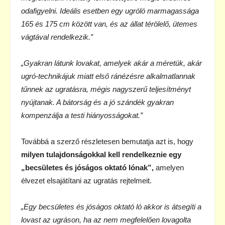
odafigyelni. Ideális esetben egy ugróló marmagassága
165 és 175 cm között van, és az állat térölelő, ütemes
vágtával rendelkezik.”
„Gyakran látunk lovakat, amelyek akár a méretük, akár
ugró-technikájuk miatt első ránézésre alkalmatlannak
tűnnek az ugratásra, mégis nagyszerű teljesítményt
nyújtanak. A bátorság és a jó szándék gyakran
kompenzálja a testi hiányosságokat.”
Továbbá a szerző részletesen bemutatja azt is, hogy
milyen tulajdonságokkal kell rendelkeznie egy
„becsületes és jóságos oktató lónak”,
amelyen
élvezet elsajátítani az ugratás rejtelmeit.
„Egy becsületes és jóságos oktató ló akkor is átsegíti a
lovast az ugráson, ha az nem megfelelően lovagolta