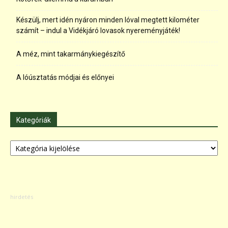
Készülj, mert idén nyáron minden lóval megtett kilométer
számít – indul a Vidékjáró lovasok nyereményjáték!
A méz, mint takarmánykiegészítő
A lóúsztatás módjai és előnyei
Kategóriák
Kategóriák