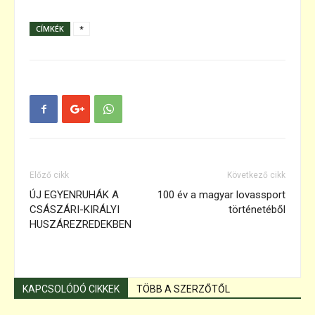
CÍMKÉK
*
Előző cikk
Következő cikk
ÚJ EGYENRUHÁK A
100 év a magyar lovassport
CSÁSZÁRI-KIRÁLYI
történetéből
HUSZÁREZREDEKBEN
KAPCSOLÓDÓ CIKKEK
TÖBB A SZERZŐTŐL