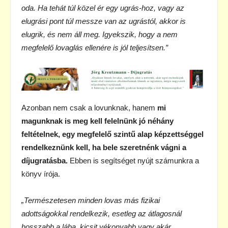
oda. Ha tehát túl közel ér egy ugrás-hoz, vagy az
elugrási pont túl messze van az ugrástól, akkor is
elugrik, és nem áll meg. Igyekszik, hogy a nem
megfelelő lovaglás ellenére is jól teljesítsen.”
Azonban nem csak a lovunknak, hanem
mi
magunknak is meg kell felelnünk jó néhány
feltételnek, egy megfelelő szintű alap képzettséggel
rendelkeznünk kell, ha bele szeretnénk vágni a
díjugratásba.
Ebben is segítséget nyújt számunkra a
könyv írója.
„Természetesen minden lovas más fizikai
adottságokkal rendelkezik, esetleg az átlagosnál
hosszabb a lába, kicsit vékonyabb vagy akár