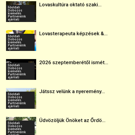
Lovaskultúra oktató szaki...
Főoldali
Dobozos
kiemelés
Partnereink
ajánlati
Lovasterapeuta képzések &...
Főoldali
Dobozos
kiemelés
Partnereink
ajánlati
2026 szeptemberétől ismét...
Főoldali
Dobozos
kiemelés
Partnereink
ajánlati
Játssz velünk a nyeremény...
Főoldali
Dobozos
kiemelés
Partnereink
ajánlati
Üdvözöljük Önöket az Őrdö...
Főoldali
Dobozos
kiemelés
Partnereink
ajánlati