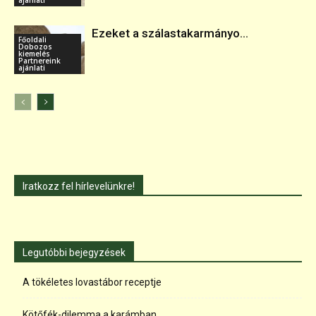
Ezeket a szálastakarmányo...
Főoldali
Dobozos
kiemelés
Partnereink
ajánlati
Iratkozz fel hírlevelünkre!
Legutóbbi bejegyzések
A tökéletes lovastábor receptje
Kötőfék-dilemma a karámban