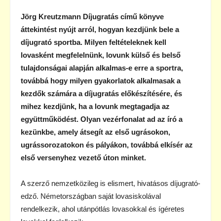
Jörg Kreutzmann Díjugratás című könyve
áttekintést nyújt arról, hogyan kezdjünk bele a
díjugrató sportba. Milyen feltételeknek kell
lovasként megfelelnünk, lovunk külső és belső
tulajdonságai alapján alkalmas-e erre a sportra,
továbbá hogy milyen gyakorlatok alkalmasak a
kezdők számára a díjugratás előkészítésére, és
mihez kezdjünk, ha a lovunk megtagadja az
együttműködést. Olyan vezérfonalat ad az író a
kezünkbe, amely átsegít az első ugrásokon,
ugrássorozatokon és pályákon, továbbá elkísér az
első versenyhez vezető úton minket.
A szerző nemzetközileg is elismert, hivatásos díjugrató-
edző. Németországban saját lovasiskolával
rendelkezik, ahol utánpótlás lovasokkal és ígéretes