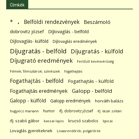
Címkék
.
Belföldi rendezvények
*
Beszámoló
dobrovitz józsef
Díjlovaglás - belföld
Díjlovaglás- külföld
Díjlovaglás eredmények
Díjugratás - belföld
Díjugratás - külföld
Díjugrató eredmények
Fertőző kevésvérűség
Filmek; filmsztárok; színészek
fogathajtás
Fogathajtás - belföld
Fogathajtás - külföld
Galopp - belföld
Fogathajtás eredmények
Galopp - külföld
Galopp eredmények
horváth balázs
humor
ifj. dobrovitz józsef
hugyecz mariann
ifj. lázár zoltán
ifj. szabó gábor
krucsó szabolcs
kassai lajos
lipicai
Lovaglás gyerekeknek
Lovasrendőrök; polgárőrök