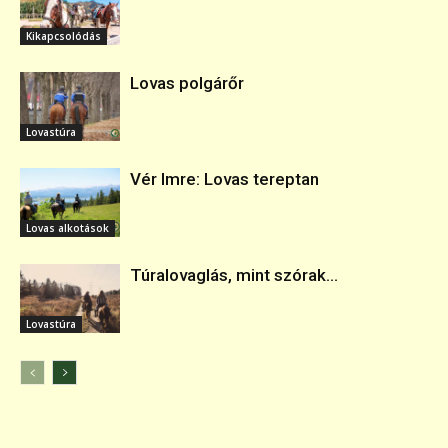
Kikapcsolódás
Lovas polgárőr
Lovastúra
Vér Imre: Lovas tereptan
Lovas alkotások
Túralovaglás, mint szórak...
Lovastúra