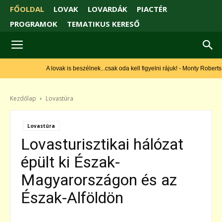
FŐOLDAL
LOVAK
LOVARDÁK
PIACTÉR
PROGRAMOK
TEMATIKUS KERESŐ
A lovak is beszélnek...csak oda kell figyelni rájuk! - Monty Roberts
Kezdőlap
Lovastúra
Lovastúra
Lovasturisztikai hálózat
épült ki Észak-
Magyarországon és az
Észak-Alföldön