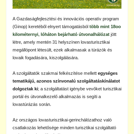
A Gazdaságfejlesztési és innovációs operatív program
(Ginop) keretéből elnyert támogatásból
több mint 18oo
kilométernyi, lóháton bejárható útvonalhálózat
jött
létre, amely mentén 31 helyszínen lovasturisztikai
megállópont létesült, ezek alkalmasak a túrázók és
lovaik fogadására, kiszolgálására.
A szolgáltatók szakmai felkészítése mellett
egységes
tematikájú, azonos színvonalú szolgáltatáskínálatot
dolgoztak ki
; a szolgáltatást igénybe vevőket turisztikai
portál és útvonalkezelő alkalmazás is segíti a
lovastúrázás során.
Az országos lovasturisztikai-gerinchálózathoz való
csatlakozás lehetősége minden turisztikai szolgáltató