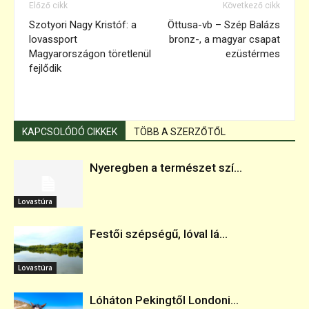
Előző cikk
Következő cikk
Szotyori Nagy Kristóf: a
Öttusa-vb – Szép Balázs
lovassport
bronz-, a magyar csapat
Magyarországon töretlenül
ezüstérmes
fejlődik
KAPCSOLÓDÓ CIKKEK
TÖBB A SZERZŐTŐL
Nyeregben a természet szí...
Lovastúra
Festői szépségű, lóval lá...
Lovastúra
Lóháton Pekingtől Londoni...