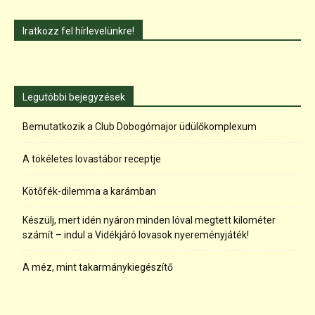
Iratkozz fel hírlevelünkre!
Legutóbbi bejegyzések
Bemutatkozik a Club Dobogómajor üdülőkomplexum
A tökéletes lovastábor receptje
Kötőfék-dilemma a karámban
Készülj, mert idén nyáron minden lóval megtett kilométer
számít – indul a Vidékjáró lovasok nyereményjáték!
A méz, mint takarmánykiegészítő