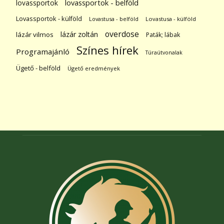
lovassportok
lovassportok - belföld
Lovassportok - külföld
Lovastusa - belföld
Lovastusa - külföld
overdose
lázár zoltán
lázár vilmos
Paták; lábak
Színes hírek
Programajánló
Túraútvonalak
Ügető - belföld
Ügető eredmények