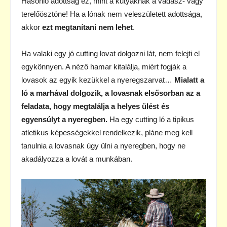
Hasonló adottság ez, mint a kutyáknak a vadász- vagy
terelőösztöne! Ha a lónak nem veleszületett adottsága,
akkor
ezt megtanítani nem lehet
.
Ha valaki egy jó cutting lovat dolgozni lát, nem felejti el
egykönnyen. A néző hamar kitalálja, miért fogják a
lovasok az egyik kezükkel a nyeregszarvat…
Mialatt a
ló a marhával dolgozik, a lovasnak elsősorban az a
feladata, hogy megtalálja a helyes ülést és
egyensúlyt a nyeregben.
Ha egy cutting ló a tipikus
atletikus képességekkel rendelkezik, pláne meg kell
tanulnia a lovasnak úgy ülni a nyeregben, hogy ne
akadályozza a lovát a munkában.