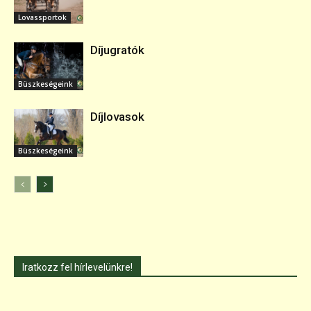
Lovassportok
Díjugratók
Büszkeségeink
Díjlovasok
Büszkeségeink
Iratkozz fel hírlevelünkre!