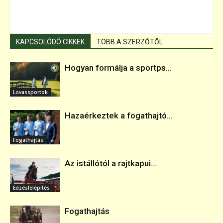
KAPCSOLÓDÓ CIKKEK
TÖBB A SZERZŐTŐL
Hogyan formálja a sportps...
Lovassportok
Hazaérkeztek a fogathajtó...
Fogathajtás
Az istállótól a rajtkapui...
Edzésfelépítés
Fogathajtás