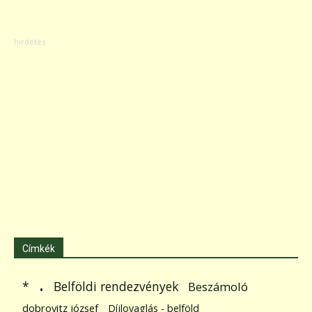
Címkék
.
Belföldi rendezvények
*
Beszámoló
dobrovitz józsef
Díjlovaglás - belföld