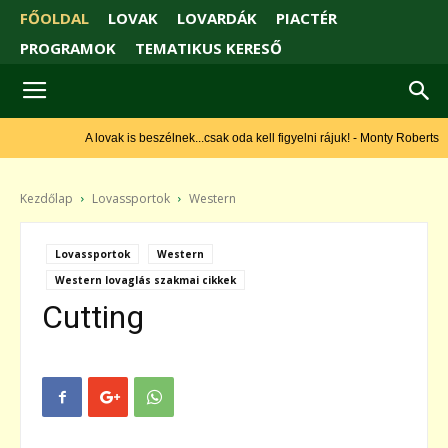
FŐOLDAL
LOVAK
LOVARDÁK
PIACTÉR
PROGRAMOK
TEMATIKUS KERESŐ
A lovak is beszélnek...csak oda kell figyelni rájuk! - Monty Roberts
Kezdőlap
Lovassportok
Western
Lovassportok
Western
Western lovaglás szakmai cikkek
Cutting