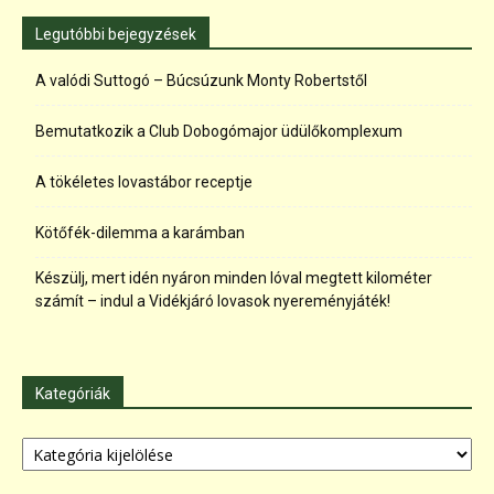
Legutóbbi bejegyzések
A valódi Suttogó – Búcsúzunk Monty Robertstől
Bemutatkozik a Club Dobogómajor üdülőkomplexum
A tökéletes lovastábor receptje
Kötőfék-dilemma a karámban
Készülj, mert idén nyáron minden lóval megtett kilométer
számít – indul a Vidékjáró lovasok nyereményjáték!
Kategóriák
Kategóriák