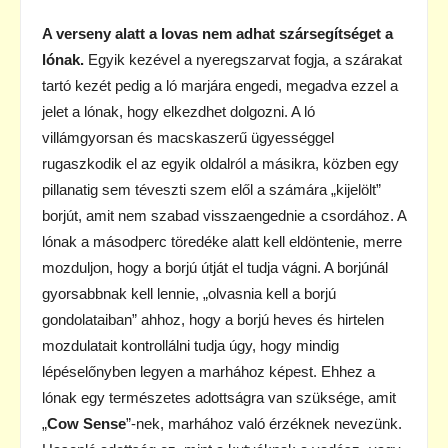
A verseny alatt a lovas nem adhat szársegítséget a
lónak.
Egyik kezével a nyeregszarvat fogja, a szárakat
tartó kezét pedig a ló marjára engedi, megadva ezzel a
jelet a lónak, hogy elkezdhet dolgozni. A ló
villámgyorsan és macskaszerű ügyességgel
rugaszkodik el az egyik oldalról a másikra, közben egy
pillanatig sem téveszti szem elől a számára „kijelölt”
borjút, amit nem szabad visszaengednie a csordához. A
lónak a másodperc töredéke alatt kell eldöntenie, merre
mozduljon, hogy a borjú útját el tudja vágni. A borjúnál
gyorsabbnak kell lennie, „olvasnia kell a borjú
gondolataiban” ahhoz, hogy a borjú heves és hirtelen
mozdulatait kontrollálni tudja úgy, hogy mindig
lépéselőnyben legyen a marhához képest. Ehhez a
lónak egy természetes adottságra van szüksége, amit
„
Cow Sense
”-nek, marhához való érzéknek nevezünk.