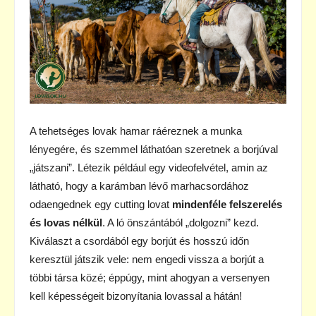
A tehetséges lovak hamar ráéreznek a munka
lényegére, és szemmel láthatóan szeretnek a borjúval
„játszani”. Létezik például egy videofelvétel, amin az
látható, hogy a karámban lévő marhacsordához
odaengednek egy cutting lovat
mindenféle felszerelés
és lovas nélkül
. A ló önszántából „dolgozni” kezd.
Kiválaszt a csordából egy borjút és hosszú időn
keresztül játszik vele: nem engedi vissza a borjút a
többi társa közé; éppúgy, mint ahogyan a versenyen
kell képességeit bizonyítania lovassal a hátán!