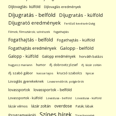
Díjlovaglás- külföld
Díjlovaglás eredmények
Díjugratás - belföld
Díjugratás - külföld
Díjugrató eredmények
Fertőző kevésvérűség
Filmek; filmsztárok; színészek
fogathajtás
Fogathajtás - belföld
Fogathajtás - külföld
Galopp - belföld
Fogathajtás eredmények
Galopp - külföld
Galopp eredmények
horváth balázs
humor
ifj. dobrovitz józsef
hugyecz mariann
ifj. lázár zoltán
ifj. szabó gábor
krucsó szabolcs
kassai lajos
lipicai
Lovaglás gyerekeknek
Lovasrendőrök; polgárőrök
lovassportok
lovassportok - belföld
Lovassportok - külföld
Lovastusa - belföld
Lovastusa - külföld
overdose
lázár zoltán
lázár vilmos
Paták; lábak
Színes hírek
Programajánló
Túraútvonalak