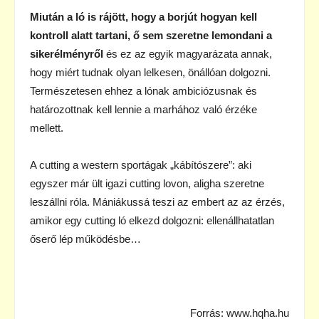
Miután a ló is rájött, hogy a borjút hogyan kell
kontroll alatt tartani, ő sem szeretne lemondani a
sikerélményről
és ez az egyik magyarázata annak,
hogy miért tudnak olyan lelkesen, önállóan dolgozni.
Természetesen ehhez a lónak ambiciózusnak és
határozottnak kell lennie a marhához való érzéke
mellett.
A cutting a western sportágak „kábítószere”: aki
egyszer már ült igazi cutting lovon, aligha szeretne
leszállni róla. Mániákussá teszi az embert az az érzés,
amikor egy cutting ló elkezd dolgozni: ellenállhatatlan
őserő lép működésbe…
Forrás:
www.hqha.hu