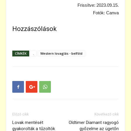
Frissítve: 2023.09.15.
Fotók: Canva
Hozzászólások
CÍMKÉK
.
Western lovaglás - belföld
Előző cikk
Következő cikk
Lovak mentését
Oldtimer Diamant ragyogó
gyakorolták a tűzoltók
győzelme az ügetőn