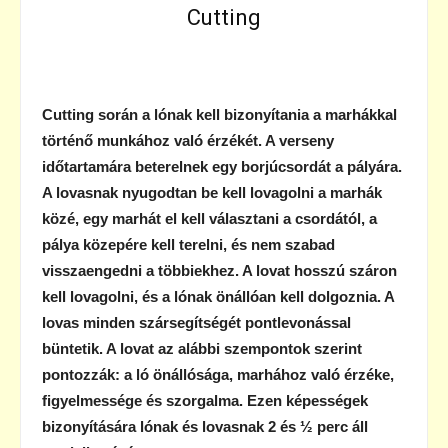
Cutting
Cutting során a lónak kell bizonyítania a marhákkal
történő munkához való érzékét. A verseny
időtartamára beterelnek egy borjúcsordát a pályára.
A lovasnak nyugodtan be kell lovagolni a marhák
közé, egy marhát el kell választani a csordától, a
pálya közepére kell terelni, és nem szabad
visszaengedni a többiekhez. A lovat hosszú száron
kell lovagolni, és a lónak önállóan kell dolgoznia. A
lovas minden szársegítségét pontlevonással
büntetik. A lovat az alábbi szempontok szerint
pontozzák: a ló önállósága, marhához való érzéke,
figyelmessége és szorgalma. Ezen képességek
bizonyítására lónak és lovasnak 2 és ½ perc áll