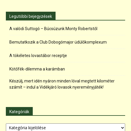
Legutóbbi bejegyzések
A valódi Suttogó – Búcsúzunk Monty Robertstől
Bemutatkozik a Club Dobogómajor üdülőkomplexum
A tökéletes lovastábor receptje
Kötőfék-dilemma a karámban
Készülj, mert idén nyáron minden lóval megtett kilométer
számít – indul a Vidékjáró lovasok nyereményjáték!
Kategóriák
Kategóriák