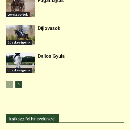
Fogathajtás
Lovassportok
Díjlovasok
Büszkeségeink
Dallos Gyula
Büszkeségeink
Iratkozz fel hírlevelünkre!