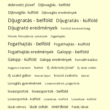
dobrovitz józsef
Díjlovaglás - belföld
Díjlovaglás- külföld
Díjlovaglás eredmények
Díjugratás - belföld
Díjugratás - külföld
Díjugrató eredmények
Fertőző kevésvérűség
Filmek; filmsztárok; színészek
fogathajtás
Fogathajtás - belföld
Fogathajtás - külföld
Galopp - belföld
Fogathajtás eredmények
Galopp - külföld
Galopp eredmények
horváth balázs
humor
ifj. dobrovitz józsef
hugyecz mariann
ifj. lázár zoltán
ifj. szabó gábor
krucsó szabolcs
kassai lajos
lipicai
Lovaglás gyerekeknek
Lovasrendőrök; polgárőrök
lovassportok
lovassportok - belföld
Lovassportok - külföld
Lovastusa - belföld
Lovastusa - külföld
overdose
lázár zoltán
lázár vilmos
Paták; lábak