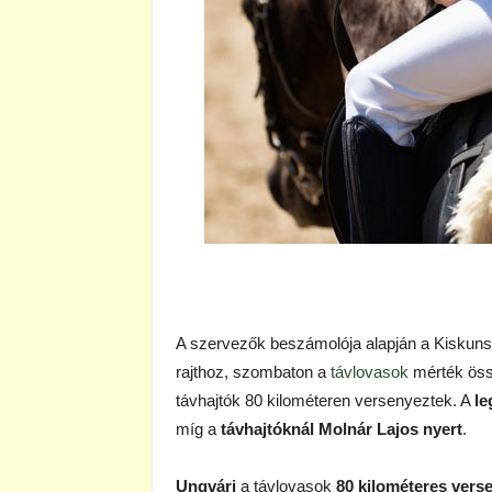
A szervezők beszámolója alapján a Kiskuns
rajthoz, szombaton a
távlovasok
mérték össz
távhajtók 80 kilométeren versenyeztek. A
le
míg a
távhajtóknál Molnár Lajos
nyert
.
Ungvári
a távlovasok
80 kilométeres vers