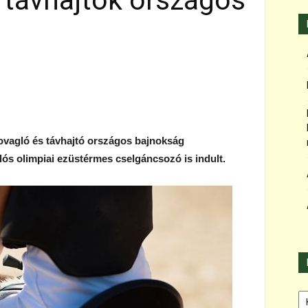
 távhajtók országos
ovagló és távhajtó országos bajnokság
ós olimpiai ezüstérmes cselgáncsozó is indult.
Ka