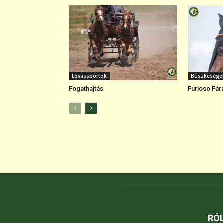
Lovassportok
Büszkesége
Fogathajtás
Furioso Fár
RÓ