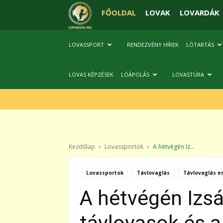
FŐOLDAL
LOVAK
LOVARDÁK
LOVASSPORT
RENDEZVÉNY HÍREK
LÓTARTÁS
LOVAS KÉPZÉSEK
LÓÁPOLÁS
LOVASTÚRA
Kezdőlap
Lovassportok
A hétvégén Iz...
Lovassportok
Távlovaglás
Távlovaglás 
A hétvégén Izsá