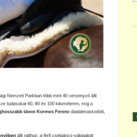
ági Nemzeti Parkban több mint 40 versenyző állt
e tudásukat 60, 80 és 100 kilométeren, míg a
ghosszabb távon Kormos Ferenc
diadalmaskodott,
enyében
állt rajthoz: a férfi cselgáncs-válogatott