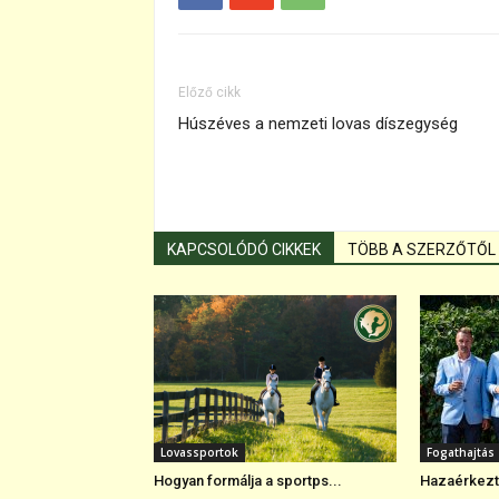
Előző cikk
Húszéves a nemzeti lovas díszegység
KAPCSOLÓDÓ CIKKEK
TÖBB A SZERZŐTŐL
Lovassportok
Fogathajtás
Hogyan formálja a sportps...
Hazaérkezte