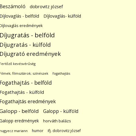
Beszámoló
dobrovitz józsef
Díjlovaglás - belföld
Díjlovaglás- külföld
Díjlovaglás eredmények
Díjugratás - belföld
Díjugratás - külföld
Díjugrató eredmények
Fertőző kevésvérűség
Filmek; filmsztárok; színészek
fogathajtás
Fogathajtás - belföld
Fogathajtás - külföld
Fogathajtás eredmények
Galopp - belföld
Galopp - külföld
Galopp eredmények
horváth balázs
humor
ifj. dobrovitz józsef
hugyecz mariann