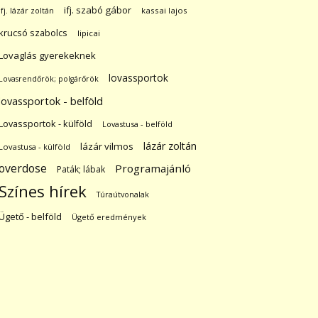
ifj. szabó gábor
ifj. lázár zoltán
kassai lajos
krucsó szabolcs
lipicai
Lovaglás gyerekeknek
lovassportok
Lovasrendőrök; polgárőrök
lovassportok - belföld
Lovassportok - külföld
Lovastusa - belföld
lázár zoltán
lázár vilmos
Lovastusa - külföld
overdose
Programajánló
Paták; lábak
Színes hírek
Túraútvonalak
Ügető - belföld
Ügető eredmények