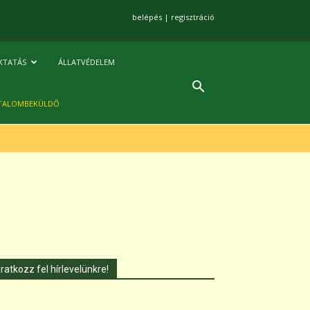
belépés
|
regisztráció
KTATÁS
ÁLLATVÉDELEM
TALOMBEKÜLDŐ
Iratkozz fel hírlevelünkre!