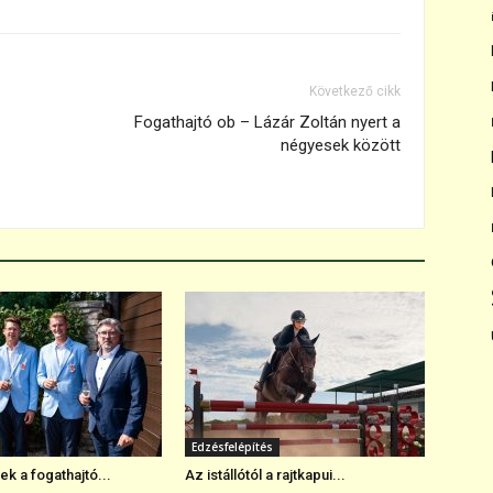
Következő cikk
Fogathajtó ob – Lázár Zoltán nyert a
négyesek között
Edzésfelépítés
k a fogathajtó...
Az istállótól a rajtkapui...