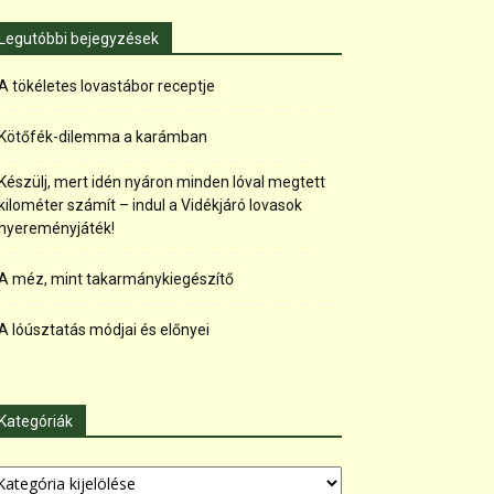
Legutóbbi bejegyzések
A tökéletes lovastábor receptje
Kötőfék-dilemma a karámban
Készülj, mert idén nyáron minden lóval megtett
kilométer számít – indul a Vidékjáró lovasok
nyereményjáték!
A méz, mint takarmánykiegészítő
A lóúsztatás módjai és előnyei
Kategóriák
tegóriák