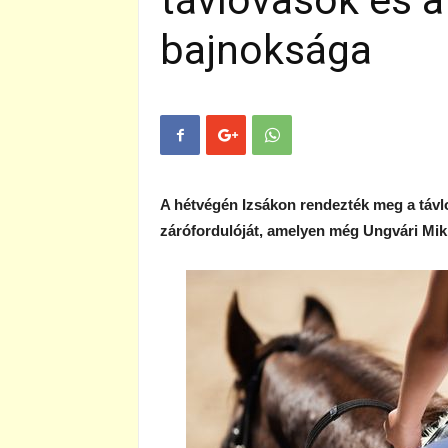
távlovasok és a
bajnoksága
A hétvégén Izsákon rendezték meg a távl
zárófordulóját, amelyen még Ungvári Mikl