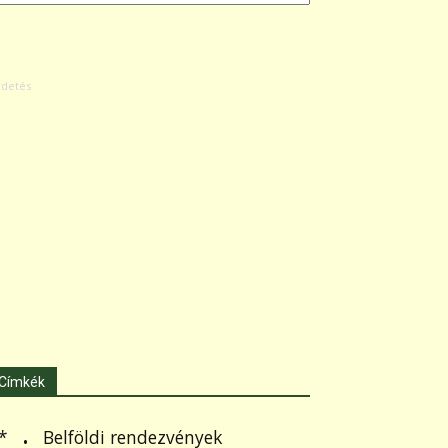
Címkék
.
Belföldi rendezvények
*