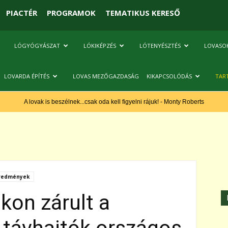
PIACTÉR
PROGRAMOK
TEMATIKUS KERESŐ
LÓGYÓGYÁSZAT
LÓKIKÉPZÉS
LÓTENYÉSZTÉS
LOVASO
LOVARDA ÉPÍTÉS
LOVAS MEZŐGAZDASÁG
KIKAPCSOLÓDÁS
TAR
A lovak is beszélnek...csak oda kell figyelni rájuk! - Monty Roberts
eredmények
kon zárult a