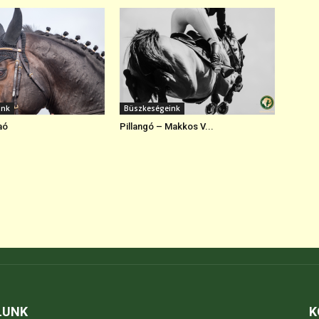
ink
Büszkeségeink
aó
Pillangó – Makkos V...
LUNK
K