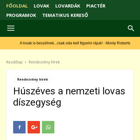
FŐOLDAL
LOVAK
LOVARDÁK
PIACTÉR
PROGRAMOK
TEMATIKUS KERESŐ
A lovak is beszélnek...csak oda kell figyelni rájuk! - Monty Roberts
Kezdőlap
Rendezvény hírek
Rendezvény hírek
Húszéves a nemzeti lovas
díszegység