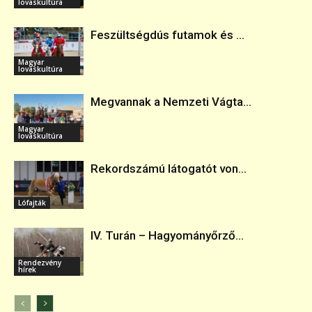
lovaskultúra
Feszültségdús futamok és ...
Magyar
lovaskultúra
Megvannak a Nemzeti Vágta...
Magyar
lovaskultúra
Rekordszámú látogatót von...
Lófajták
IV. Turán – Hagyományőrző...
Rendezvény
hírek