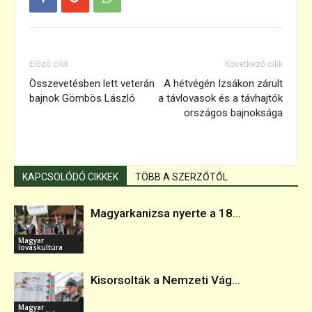
Előző cikk
Következő cikk
Összevetésben lett veterán
A hétvégén Izsákon zárult
bajnok Gömbös László
a távlovasok és a távhajtók
országos bajnoksága
KAPCSOLÓDÓ CIKKEK
TÖBB A SZERZŐTŐL
Magyarkanizsa nyerte a 18...
Magyar
lovaskultúra
Kisorsolták a Nemzeti Vág...
Magyar