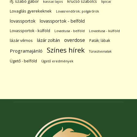
ifj. szabó gábor
krucsó szabolcs
kassai lajos
lipicai
Lovaglás gyerekeknek
Lovasrendőrök; polgárőrök
lovassportok
lovassportok - belföld
Lovassportok - külföld
Lovastusa - belföld
Lovastusa - külföld
overdose
lázár zoltán
lázár vilmos
Paták; lábak
Színes hírek
Programajánló
Túraútvonalak
Ügető - belföld
Ügető eredmények