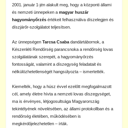
2001. január 1-jén alakult meg, hogy a központi állami
és nemzeti ünnepeken a
magyar huszár
hagyományőrzés
értékeit felhasználva díszelegjen és
díszjárőr-szolgálatot teljesítsen.
Az ünnepségen
Tarcsa Csaba
dandártábornok, a
Készenléti Rendőrség parancsnoka a rendőrség lovas
szolgálatának szerepét, a hagyományőrzés
fontosságát, valamint a díszegység feladatait és
nélkülözhetetlenségét hangsúlyozta – ismertették.
Kiemelték, hogy a húsz évvel ezelőtt megfogalmazott
cél, amely életre hívta a nemzeti lovas díszegységet,
ma is érvényes, létjogosultsága Magyarország
tekintélyének növelésében, az állami protokollban és a
rendőrség életében, működésében is
megkérdőjelezhetetlen – írták.