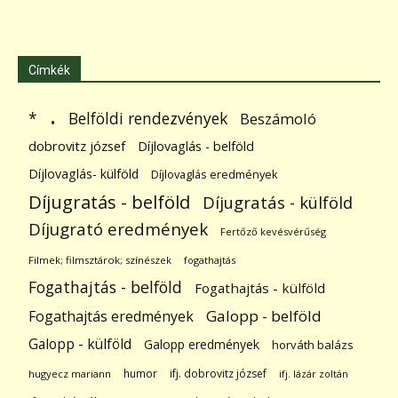
Címkék
.
Belföldi rendezvények
*
Beszámoló
dobrovitz józsef
Díjlovaglás - belföld
Díjlovaglás- külföld
Díjlovaglás eredmények
Díjugratás - belföld
Díjugratás - külföld
Díjugrató eredmények
Fertőző kevésvérűség
Filmek; filmsztárok; színészek
fogathajtás
Fogathajtás - belföld
Fogathajtás - külföld
Galopp - belföld
Fogathajtás eredmények
Galopp - külföld
Galopp eredmények
horváth balázs
humor
ifj. dobrovitz józsef
hugyecz mariann
ifj. lázár zoltán