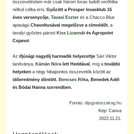
összevetésben már csak három lovas tudott verőhiba
nélkül célba érni.
Győzött a Prosper lovasklub 15
éves versenyzője,
Tavasi Eszter
és a Chacco Blue
apaságú
Chavoltusával
megelőzve a címvédőt
, a
tavalyi győztes párost
Kiss Lizannát
és Agropoint
Cojanot
.
Az
ifjúsági nagydíj harmadik helyezettje
Sári Viktor
tanítványa,
Kámán Nóra
lett Heddával
, míg a
további
helyeken
a négy hibapontos összevetők között az
időeredmény döntött.
Bencses Réka
, Benedek Adél
és Bódai Hanna sorrendben.
Forrás:
dijugratoszakag.hu
Kép: Canva
2022.11.21.