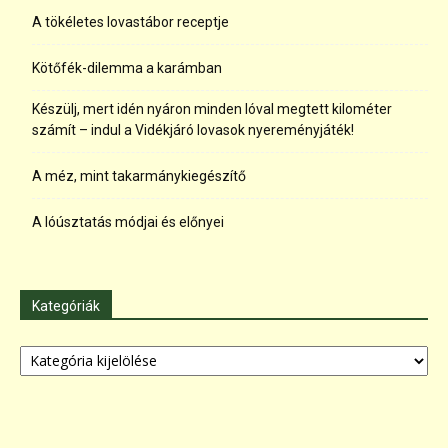
A tökéletes lovastábor receptje
Kötőfék-dilemma a karámban
Készülj, mert idén nyáron minden lóval megtett kilométer
számít – indul a Vidékjáró lovasok nyereményjáték!
A méz, mint takarmánykiegészítő
A lóúsztatás módjai és előnyei
Kategóriák
Kategóriák