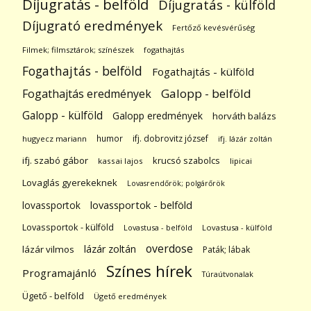
Díjugratás - belföld
Díjugratás - külföld
Díjugrató eredmények
Fertőző kevésvérűség
Filmek; filmsztárok; színészek
fogathajtás
Fogathajtás - belföld
Fogathajtás - külföld
Galopp - belföld
Fogathajtás eredmények
Galopp - külföld
Galopp eredmények
horváth balázs
humor
ifj. dobrovitz józsef
hugyecz mariann
ifj. lázár zoltán
ifj. szabó gábor
krucsó szabolcs
kassai lajos
lipicai
Lovaglás gyerekeknek
Lovasrendőrök; polgárőrök
lovassportok
lovassportok - belföld
Lovassportok - külföld
Lovastusa - belföld
Lovastusa - külföld
overdose
lázár zoltán
lázár vilmos
Paták; lábak
Színes hírek
Programajánló
Túraútvonalak
Ügető - belföld
Ügető eredmények