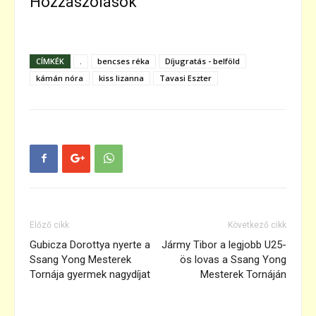
Hozzászólások
CÍMKÉK
.
bencses réka
Díjugratás - belföld
kámán nóra
kiss lizanna
Tavasi Eszter
Előző cikk
Következő cikk
Gubicza Dorottya nyerte a
Jármy Tibor a legjobb U25-
Ssang Yong Mesterek
ös lovas a Ssang Yong
Tornája gyermek nagydíjat
Mesterek Tornáján