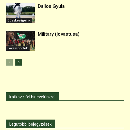
Dallos Gyula
Büszkeségeink
Military (lovastusa)
Lovassportok
Iratkozz fel hírlevelünkre!
Legutóbbi bejegyzések