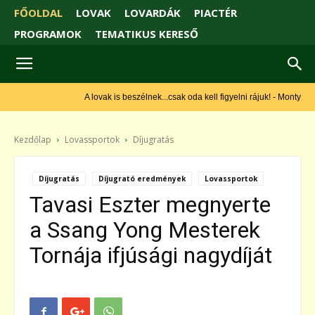
FŐOLDAL
LOVAK
LOVARDÁK
PIACTÉR
PROGRAMOK
TEMATIKUS KERESŐ
A lovak is beszélnek...csak oda kell figyelni rájuk! - Monty Roberts
Kezdőlap
Lovassportok
Díjugratás
Díjugratás
Díjugrató eredmények
Lovassportok
Tavasi Eszter megnyerte
a Ssang Yong Mesterek
Tornája ifjúsági nagydíját