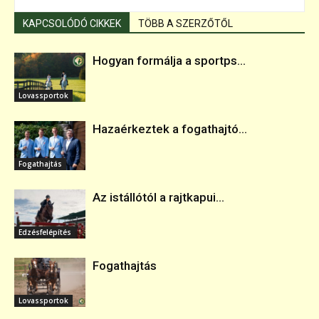
KAPCSOLÓDÓ CIKKEK
TÖBB A SZERZŐTŐL
Hogyan formálja a sportps...
Lovassportok
Hazaérkeztek a fogathajtó...
Fogathajtás
Az istállótól a rajtkapui...
Edzésfelépítés
Fogathajtás
Lovassportok