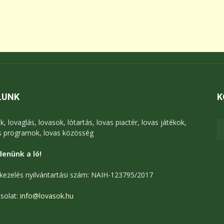
LUNK
K
k, lovaglás, lovasok, lótartás, lovas piactér, lovas játékok,
s programok, lovas közösség
enünk a ló!
kezelés nyilvántartási szám: NAIH-123795/2017
solat:
info@lovasok.hu