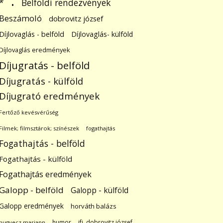
.
Belföldi rendezvények
*
Beszámoló
dobrovitz józsef
Díjlovaglás - belföld
Díjlovaglás- külföld
Díjlovaglás eredmények
Díjugratás - belföld
Díjugratás - külföld
Díjugrató eredmények
Fertőző kevésvérűség
Filmek; filmsztárok; színészek
fogathajtás
Fogathajtás - belföld
Fogathajtás - külföld
Fogathajtás eredmények
Galopp - belföld
Galopp - külföld
Galopp eredmények
horváth balázs
humor
ifj. dobrovitz józsef
hugyecz mariann