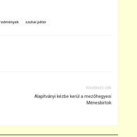
eredmények
szuhai péter
Következő cikk
Alapítványi kézbe kerül a mezőhegyesi
Ménesbirtok