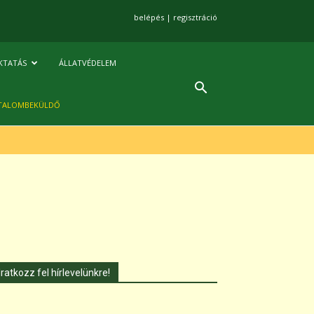
belépés
|
regisztráció
KTATÁS
ÁLLATVÉDELEM
TALOMBEKÜLDŐ
Iratkozz fel hírlevelünkre!