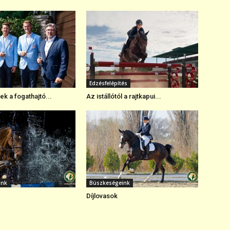
Edzésfelépítés
k a fogathajtó...
Az istállótól a rajtkapui...
ink
Büszkeségeink
Díjlovasok