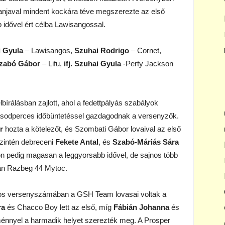
 Tanjaval mindent kockára téve megszerezte az első
 idővel ért célba Lawisangossal.
 Gyula
– Lawisangos,
Szuhai Rodrigo
– Cornet,
 Szabó Gábor
– Lifu,
ifj. Szuhai Gyula
-Perty Jackson
rálásban zajlott, ahol a fedettpályás szabályok
sodperces időbüntetéssel gazdagodnak a versenyzők.
r
hozta a kötelezőt, és Szombati Gábor lovaival az első
szintén debreceni
Fekete Antal
, és
Szabó-Máriás Sára
on pedig magasan a leggyorsabb idővel, de sajnos több
án Razbeg 44 Mytoc.
os versenyszámában a GSH Team lovasai voltak a
ra
és Chacco Boy lett az első, míg
Fábián Johanna
és
énnyel a harmadik helyet szerezték meg. A Prosper