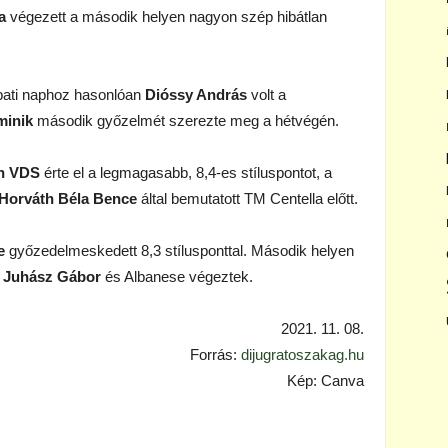
a
végezett a második helyen nagyon szép hibátlan
bati naphoz hasonlóan
Dióssy András
volt a
minik
második győzelmét szerezte meg a hétvégén.
n VDS
érte el a legmagasabb, 8,4-es stíluspontot, a
Horváth Béla Bence
által bemutatott TM Centella előtt.
e
győzedelmeskedett 8,3 stílusponttal. Második helyen
n
Juhász Gábor
és Albanese végeztek.
2021. 11. 08.
Forrás:
dijugratoszakag.hu
Kép: Canva