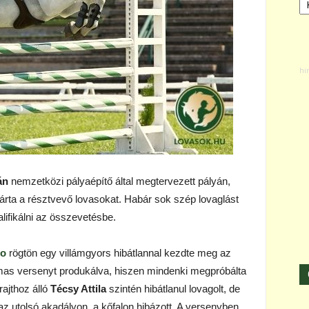
án
nemzetközi pályaépítő által megtervezett pályán,
 várta a résztvevő lovasokat. Habár sok szép lovaglást
lifikálni az összevetésbe.
go
rögtön egy villámgyors hibátlannal kezdte meg az
mas versenyt produkálva, hiszen mindenki megpróbálta
rajthoz álló
Técsy Attila
szintén hibátlanul lovagolt, de
z utolsó akadályon, a kőfalon hibázott. A versenyben