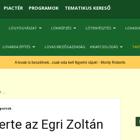
PIACTÉR
PROGRAMOK
TEMATIKUS KERESŐ
LÓGYÓGYÁSZAT
LÓKIKÉPZÉS
LÓTENYÉSZTÉS
LOVASO
LOVARDA ÉPÍTÉS
LOVAS MEZŐGAZDASÁG
KIKAPCSOLÓDÁS
TAR
A lovak is beszélnek...csak oda kell figyelni rájuk! - Monty Roberts
 ...
portok
erte az Egri Zoltán