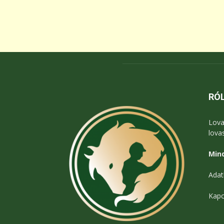
RÓ
Lova
lova
Mind
Adat
Kapc