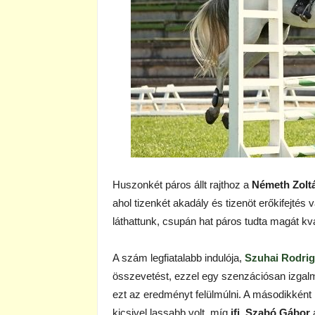
Huszonkét páros állt rajthoz a
Németh Zolt
ahol tizenkét akadály és tizenöt erőkifejtés
láthattunk, csupán hat páros tudta magát kva
A szám legfiatalabb indulója,
Szuhai Rodri
összevetést, ezzel egy szenzációsan izgal
ezt az eredményt felülmúlni. A másodikként 
kicsivel lassabb volt, míg
ifj. Szabó Gábor
a