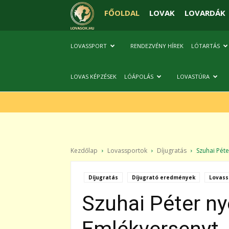
FŐOLDAL
LOVAK
LOVARDÁK
LOVASSPORT
RENDEZVÉNY HÍREK
LÓTARTÁS
LOVAS KÉPZÉSEK
LÓÁPOLÁS
LOVASTÚRA
Kezdőlap
Lovassportok
Díjugratás
Szuhai Péter
Díjugratás
Díjugrató eredmények
Lovass
Szuhai Péter ny