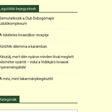
Legutóbbi bejegyzések
Bemutatkozik a Club Dobogómajor
üdülőkomplexum
A tökéletes lovastábor receptje
Kötőfék-dilemma a karámban
Készülj, mert idén nyáron minden lóval megtett
kilométer számít – indul a Vidékjáró lovasok
nyereményjáték!
A méz, mint takarmánykiegészítő
Kategóriák
tegóriák