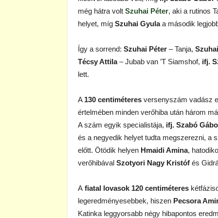
még hátra volt
Szuhai Péter
, aki a rutinos
helyet, míg
Szuhai Gyula
a második legjobb
Így a sorrend:
Szuhai Péter
– Tanja,
Szuhai
Técsy Attila
– Jubab van ’T Siamshof,
ifj.
lett.
A
130 centiméteres
versenyszám vadász elbí
értelmében minden verőhiba után három má
A szám egyik specialistája,
ifj. Szabó Gábo
és a negyedik helyet tudta megszerezni, a 
előtt. Ötödik helyen
Hmaidi Amina
, hatodik
verőhibával
Szotyori Nagy Kristóf
és Gidr
A
fiatal lovasok 120 centiméteres
kétfázis
legeredményesebbek, hiszen
Pecsora Ami
Katinka leggyorsabb négy hibapontos eredm