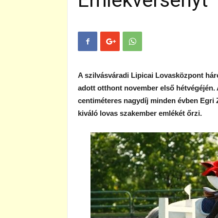
Emlékversenyt
A szilvásváradi Lipicai Lovasközpont há
adott otthont november első hétvégéjén
centiméteres nagydíj minden évben Egri 
kiváló lovas szakember emlékét őrzi.