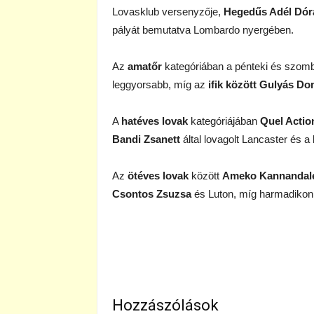
Lovasklub versenyzője,
Hegedűs Adél Dór
pályát bemutatva Lombardo nyergében.
Az
amatőr
kategóriában a pénteki és szom
leggyorsabb, míg az
ifik között Gulyás Do
A
hatéves lovak
kategóriájában
Quel Actio
Bandi Zsanett
által lovagolt Lancaster és a
Az
ötéves lovak
között
Ameko Kannandal
Csontos Zsuzsa
és Luton, míg harmadiko
Hozzászólások