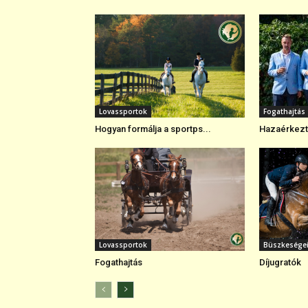
Lovassportok
Fogathajtás
Hogyan formálja a sportps...
Hazaérkezte
Lovassportok
Büszkesége
Fogathajtás
Díjugratók