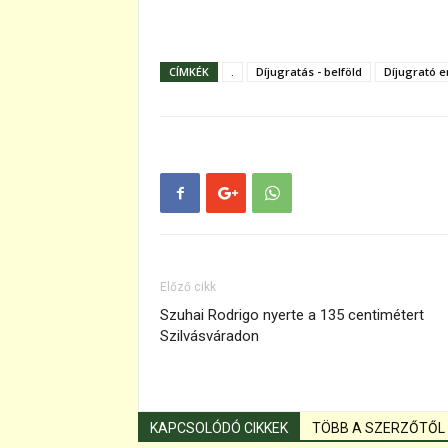
CÍMKÉK
.
Díjugratás - belföld
Díjugrató 
Előző cikk
Szuhai Rodrigo nyerte a 135 centimétert
Szilvásváradon
KAPCSOLÓDÓ CIKKEK
TÖBB A SZERZŐTŐL