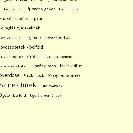
ifj. szabó gábor
ifj. lázár zoltán
kassai lajos
krucsó szabolcs
lipicai
Lovaglás gyerekeknek
lovassportok
Lovasrendőrök; polgárőrök
lovassportok - belföld
Lovassportok - külföld
Lovastusa - belföld
lázár zoltán
lázár vilmos
Lovastusa - külföld
overdose
Programajánló
Paták; lábak
Színes hírek
Túraútvonalak
Ügető - belföld
Ügető eredmények