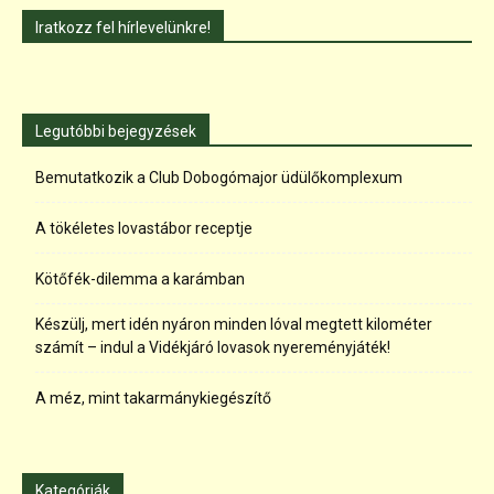
Iratkozz fel hírlevelünkre!
Legutóbbi bejegyzések
Bemutatkozik a Club Dobogómajor üdülőkomplexum
A tökéletes lovastábor receptje
Kötőfék-dilemma a karámban
Készülj, mert idén nyáron minden lóval megtett kilométer
számít – indul a Vidékjáró lovasok nyereményjáték!
A méz, mint takarmánykiegészítő
Kategóriák