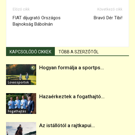
Előző cikk
Következő cikk
FIAT díjugrató Országos
Bravó Dér Tibi!
Bajnokság Bábolnán
KAPCSOLÓDÓ CIKKEK
TÖBB A SZERZŐTŐL
Hogyan formálja a sportps...
Lovassportok
Hazaérkeztek a fogathajtó...
Fogathajtás
Az istállótól a rajtkapui...