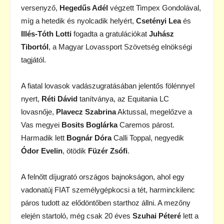
versenyző,
Hegedűs Adél
végzett Timpex Gondolával,
míg a hetedik és nyolcadik helyért,
Csetényi Lea
és
Illés-Tóth Lotti
fogadta a gratulációkat
Juhász
Tibortól
, a Magyar Lovassport Szövetség elnökségi
tagjától.
A fiatal lovasok vadászugratásában jelentős fölénnyel
nyert,
Réti Dávid
tanítványa, az Equitania LC
lovasnője,
Plavecz Szabrina
Aktussal, megelőzve a
Vas megyei
Bosits Boglárka
Caremos párost.
Harmadik lett
Bognár Dóra
Calli Toppal, negyedik
Ódor Evelin
, ötödik
Füzér Zsófi
.
A felnőtt díjugrató országos bajnokságon, ahol egy
vadonatúj FIAT személygépkocsi a tét, harminckilenc
páros tudott az elődöntőben starthoz állni. A mezőny
elején startoló, még csak 20 éves
Szuhai Péteré
lett a