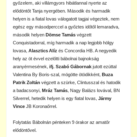
győzelem, aki villámgyors hibátlannal nyerte az
elődöntőt Tanja nyergében. Második és harmadik
helyen is a fiatal lovas válogatott tagjai végeztek, nem
egész egy másodperccel a győztes időtől lemaradva,
második helyen
Dömse Tamás
végzett
Conquistadorral, míg harmadik a nap legjobb hölgy
lovasa,
Alasztics Alíz
és Concordia HB. A negyedik
hely az öt évvel ezelőtti bábolnai bajnokság
aranyérmesének,
ifj. Szabó Gábornak
jutott ezúttal
Valentina By Boris-szal, mögötte ötödikként,
Buza
Patrik Zoltán
végzett a szürke, Clintusszal és hatodik
a badacsonyi,
Mráz Tamás
, Nagy Balázs lovával, BN
Silverrel, hetedik helyen is egy fiatal lovas,
Jármy
Vince
JB Koronaőrrel.
Folytatás Bábolnán pénteken 9 órakor az amatőr
elődöntővel.