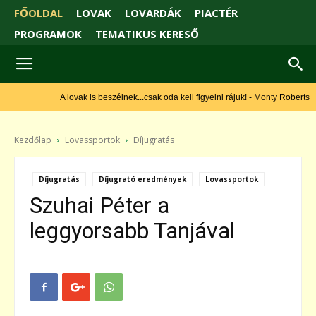
FŐOLDAL
LOVAK
LOVARDÁK
PIACTÉR
PROGRAMOK
TEMATIKUS KERESŐ
A lovak is beszélnek...csak oda kell figyelni rájuk! - Monty Roberts
Kezdőlap
Lovassportok
Díjugratás
Díjugratás
Díjugrató eredmények
Lovassportok
Szuhai Péter a
leggyorsabb Tanjával