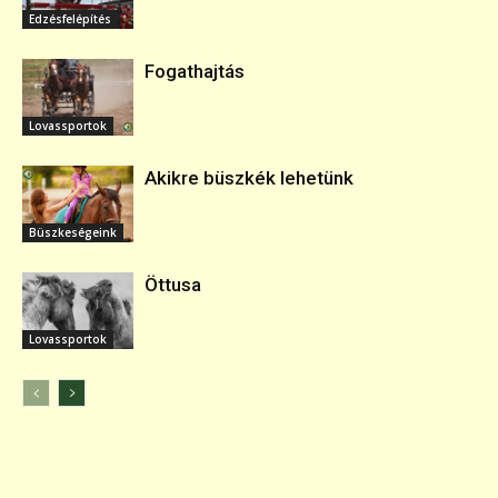
Edzésfelépítés
Fogathajtás
Lovassportok
Akikre büszkék lehetünk
Büszkeségeink
Öttusa
Lovassportok