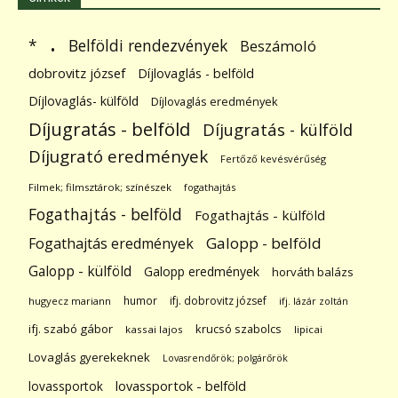
.
Belföldi rendezvények
*
Beszámoló
dobrovitz józsef
Díjlovaglás - belföld
Díjlovaglás- külföld
Díjlovaglás eredmények
Díjugratás - belföld
Díjugratás - külföld
Díjugrató eredmények
Fertőző kevésvérűség
Filmek; filmsztárok; színészek
fogathajtás
Fogathajtás - belföld
Fogathajtás - külföld
Galopp - belföld
Fogathajtás eredmények
Galopp - külföld
Galopp eredmények
horváth balázs
humor
ifj. dobrovitz józsef
hugyecz mariann
ifj. lázár zoltán
ifj. szabó gábor
krucsó szabolcs
kassai lajos
lipicai
Lovaglás gyerekeknek
Lovasrendőrök; polgárőrök
lovassportok
lovassportok - belföld