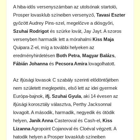
A hiba-idős versenyszámban az utolsónak startoló,
Prosper lovasklub színeiben versenyző,
Tavasi Eszter
győzött Audrey Pins-szel, megelőzve a diósgyőri,
Szuhai Rodrigot
és szürke lovát, Jay Jayt. A szoros
versenyben harmadik lett a mórahalmi
Kiss Maja
Quipara Z-el, míg a további helyeken az
eredményhirdetésen
Both Petra
,
Magyar Balázs
,
Fábián Johanna
és
Pecsora Amira
lovagolhatott.
Az ifjúsági lovasok C szabály szerinti elődöntőjében
nem született meglepetés, első lett az idei gyermek
Európa-bajnok,
ifj. Szuhai Gyula
, aki 14 évesen az
ifjúsági korosztály választva, Perthy Jacksonnal
lovagolt. A második, harmadik, negyedik és ötödik
helyen,
Janik Anna
Casteroval és Cash-el,
Kiss
Lizanna
Agropoint Cojanoval és Cloéval végzett. A
hatodik helyen a Prosper lovasklub színeiben