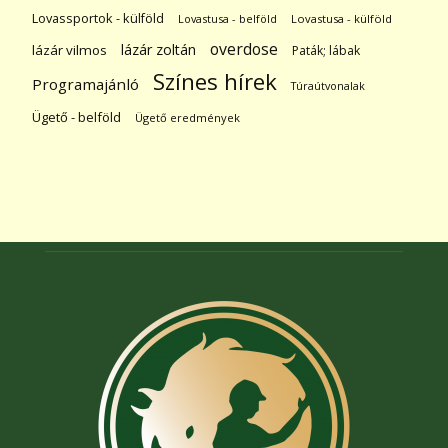
Lovassportok - külföld
Lovastusa - belföld
Lovastusa - külföld
overdose
lázár zoltán
lázár vilmos
Paták; lábak
Színes hírek
Programajánló
Túraútvonalak
Ügető - belföld
Ügető eredmények