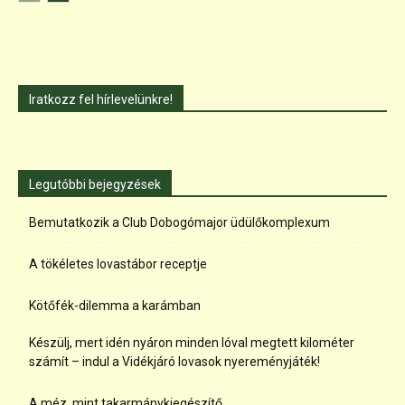
Iratkozz fel hírlevelünkre!
Legutóbbi bejegyzések
Bemutatkozik a Club Dobogómajor üdülőkomplexum
A tökéletes lovastábor receptje
Kötőfék-dilemma a karámban
Készülj, mert idén nyáron minden lóval megtett kilométer
számít – indul a Vidékjáró lovasok nyereményjáték!
A méz, mint takarmánykiegészítő