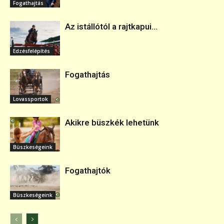
Fogathajtás
Az istállótól a rajtkapui...
Edzésfelépítés
Fogathajtás
Lovassportok
Akikre büszkék lehetünk
Büszkeségeink
Fogathajtók
Büszkeségeink