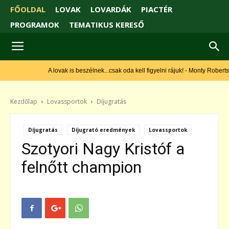
FŐOLDAL
LOVAK
LOVARDÁK
PIACTÉR
PROGRAMOK
TEMATIKUS KERESŐ
A lovak is beszélnek...csak oda kell figyelni rájuk! - Monty Roberts
Kezdőlap
Lovassportok
Díjugratás
Díjugratás
Díjugrató eredmények
Lovassportok
Szotyori Nagy Kristóf a
felnőtt champion