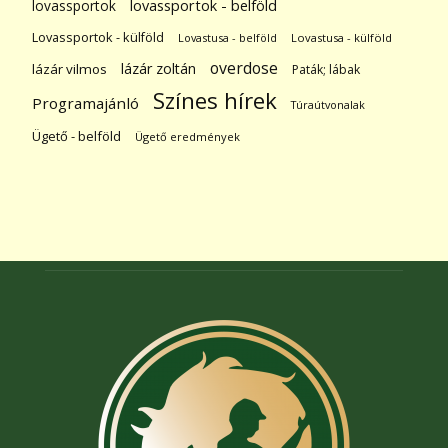
lovassportok
lovassportok - belföld
Lovassportok - külföld
Lovastusa - belföld
Lovastusa - külföld
overdose
lázár zoltán
lázár vilmos
Paták; lábak
Színes hírek
Programajánló
Túraútvonalak
Ügető - belföld
Ügető eredmények