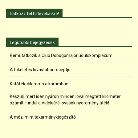
Iratkozz fel hírlevelünkre!
Legutóbbi bejegyzések
Bemutatkozik a Club Dobogómajor üdülőkomplexum
A tökéletes lovastábor receptje
Kötőfék-dilemma a karámban
Készülj, mert idén nyáron minden lóval megtett kilométer
számít – indul a Vidékjáró lovasok nyereményjáték!
A méz, mint takarmánykiegészítő