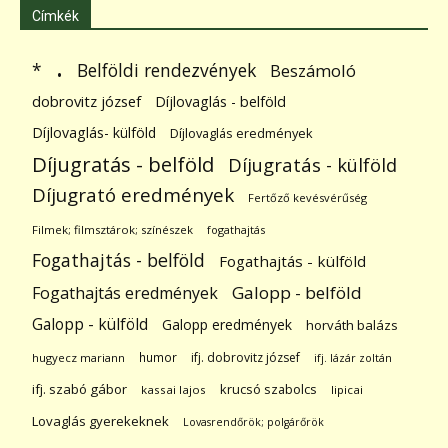
Címkék
.
Belföldi rendezvények
*
Beszámoló
dobrovitz józsef
Díjlovaglás - belföld
Díjlovaglás- külföld
Díjlovaglás eredmények
Díjugratás - belföld
Díjugratás - külföld
Díjugrató eredmények
Fertőző kevésvérűség
Filmek; filmsztárok; színészek
fogathajtás
Fogathajtás - belföld
Fogathajtás - külföld
Galopp - belföld
Fogathajtás eredmények
Galopp - külföld
Galopp eredmények
horváth balázs
humor
ifj. dobrovitz józsef
hugyecz mariann
ifj. lázár zoltán
ifj. szabó gábor
krucsó szabolcs
kassai lajos
lipicai
Lovaglás gyerekeknek
Lovasrendőrök; polgárőrök