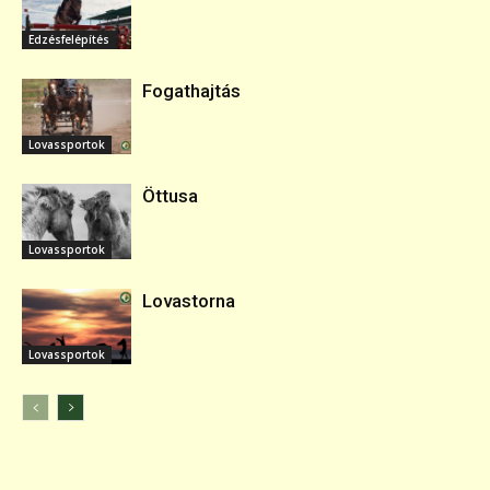
Edzésfelépítés
Fogathajtás
Lovassportok
Öttusa
Lovassportok
Lovastorna
Lovassportok