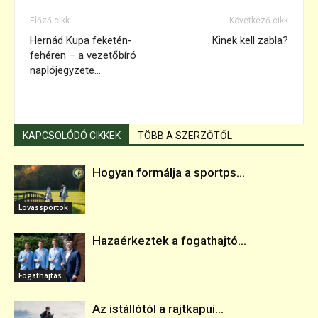
Előző cikk
Következő cikk
Hernád Kupa feketén-
Kinek kell zabla?
fehéren – a vezetőbíró
naplójegyzete…
KAPCSOLÓDÓ CIKKEK
TÖBB A SZERZŐTŐL
Hogyan formálja a sportps...
Lovassportok
Hazaérkeztek a fogathajtó...
Fogathajtás
Az istállótól a rajtkapui...