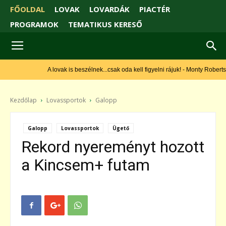
FŐOLDAL
LOVAK
LOVARDÁK
PIACTÉR
PROGRAMOK
TEMATIKUS KERESŐ
A lovak is beszélnek...csak oda kell figyelni rájuk! - Monty Roberts
Kezdőlap
Lovassportok
Galopp
Galopp
Lovassportok
Ügető
Rekord nyereményt hozott
a Kincsem+ futam