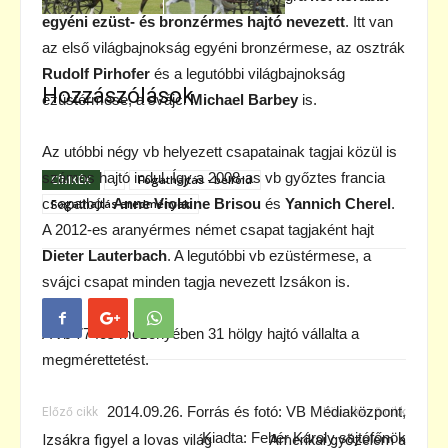
egyéni ezüst- és bronzérmes hajtó nevezett
. Itt van
az első világbajnokság egyéni bronzérmese, az osztrák
Rudolf Pirhofer
és a legutóbbi világbajnokság
Hozzászólások
ezüstérmese, a svájci
Michael Barbey
is.
Az utóbbi négy vb helyezett csapatainak tagjai közül is
számos hajtó indul. Így a 2008-as vb győztes francia
CÍMKÉK
.
Fogathajtás - belföld
csapatból
Anne Violaine Brisou
és
Yannich Cherel
.
Fogathajtás eredmények
A 2012-es aranyérmes német csapat tagjaként hajt
Dieter Lauterbach
. A legutóbbi vb ezüstérmese, a
svájci csapat minden tagja nevezett Izsákon is.
A vb 77 fős mezőnyében 31 hölgy hajtó vállalta a
megmérettetést.
2014.09.26. Forrás és fotó: VB Médiaközpont,
Előző cikk
Következő cikk
Kiadta: Fehér Károly sajtófőnök
Izsákra figyel a lovas világ
Amerikai győzelem a