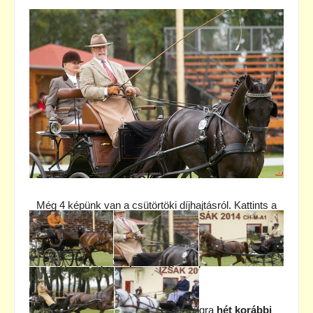
Még 4 képünk van a csütörtöki díjhajtásról. Kattints a
képre a galéria megtekintéséhez.
Az egyesfogathajtás legjobbjai mérik
össze tudásukat Izsákon
A VIII. Egyesfogathajtó Világbajnokságra
hét korábbi