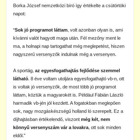
Borka József nemzetközi bíró így értékelte a csütörtöki
napot:
“
Sok jó programot láttam
, volt azonban olyan is, ami
kívánni valót hagyott maga után. Fél mezőny ment le
ma, a holnapi nap tartogathat még meglepetést, hiszen
nagyszerű versenyzők indulnak még a versenyen.
A sportág,
az egyesfogathajtás fejlődése szemmel
látható
. 8 éve voltam utoljára egyesfogathajtó vb-n, ott
is voltak jó versenyzők, de most több jó programot
láttam, köztük a magyarokét is. Például Fábián László
harmadik vb-jén jól kezdett. A fogatokban meglepően
sok, nagy mozgáskészségű holland ló szerepelt. Ez a
díjhajtásban értékelendő, viszont
még két, nem
könnyű versenyszám vár a lovakra
, ott sok minden
eldől.”