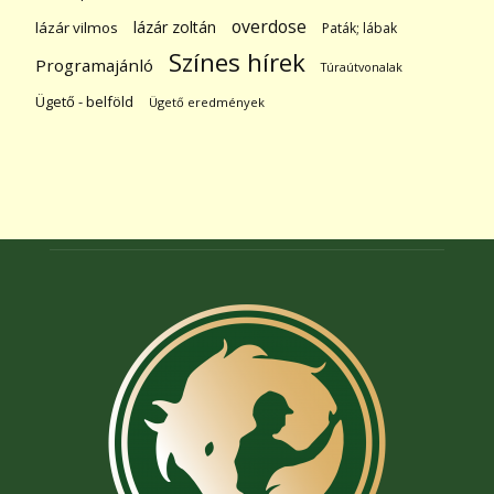
overdose
lázár zoltán
lázár vilmos
Paták; lábak
Színes hírek
Programajánló
Túraútvonalak
Ügető - belföld
Ügető eredmények