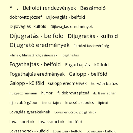
.
Belföldi rendezvények
*
Beszámoló
dobrovitz józsef
Díjlovaglás - belföld
Díjlovaglás- külföld
Díjlovaglás eredmények
Díjugratás - belföld
Díjugratás - külföld
Díjugrató eredmények
Fertőző kevésvérűség
Filmek; filmsztárok; színészek
fogathajtás
Fogathajtás - belföld
Fogathajtás - külföld
Galopp - belföld
Fogathajtás eredmények
Galopp - külföld
Galopp eredmények
horváth balázs
humor
ifj. dobrovitz józsef
hugyecz mariann
ifj. lázár zoltán
ifj. szabó gábor
krucsó szabolcs
kassai lajos
lipicai
Lovaglás gyerekeknek
Lovasrendőrök; polgárőrök
lovassportok
lovassportok - belföld
Lovassportok - külföld
Lovastusa - belföld
Lovastusa - külföld