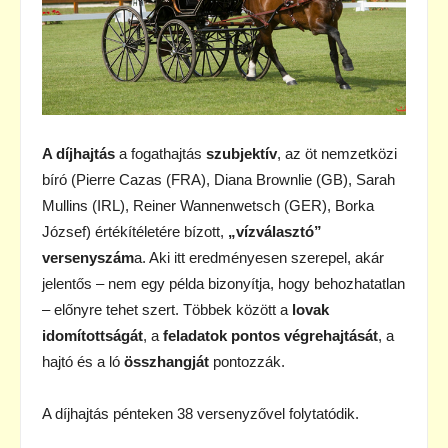
A díjhajtás
a fogathajtás
szubjektív
, az öt nemzetközi
bíró (Pierre Cazas (FRA), Diana Brownlie (GB), Sarah
Mullins (IRL), Reiner Wannenwetsch (GER), Borka
József) értékítéletére bízott,
„vízválasztó”
versenyszám
a. Aki itt eredményesen szerepel, akár
jelentős – nem egy példa bizonyítja, hogy behozhatatlan
– előnyre tehet szert. Többek között a
lovak
idomítottságát
, a
feladatok pontos végrehajtását
, a
hajtó és a ló
összhangját
pontozzák.
A díjhajtás pénteken 38 versenyzővel folytatódik.