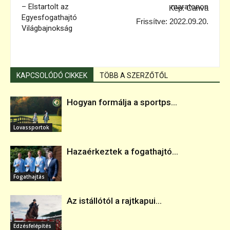
– Elstartolt az
maratonon
Kép: Canva
Egyesfogathajtó
Frissítve: 2022.09.20.
Világbajnokság
KAPCSOLÓDÓ CIKKEK
TÖBB A SZERZŐTŐL
Hogyan formálja a sportps...
Lovassportok
Hazaérkeztek a fogathajtó...
Fogathajtás
Az istállótól a rajtkapui...
Edzésfelépítés