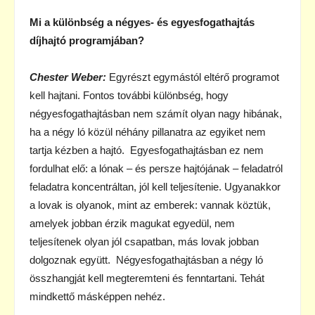
Mi a különbség a négyes- és egyesfogathajtás
díjhajtó programjában?
Chester Weber:
Egyrészt egymástól eltérő programot
kell hajtani. Fontos további különbség, hogy
négyesfogathajtásban nem számít olyan nagy hibának,
ha a négy ló közül néhány pillanatra az egyiket nem
tartja kézben a hajtó. Egyesfogathajtásban ez nem
fordulhat elő: a lónak – és persze hajtójának – feladatról
feladatra koncentráltan, jól kell teljesítenie. Ugyanakkor
a lovak is olyanok, mint az emberek: vannak köztük,
amelyek jobban érzik magukat egyedül, nem
teljesítenek olyan jól csapatban, más lovak jobban
dolgoznak együtt. Négyesfogathajtásban a négy ló
összhangját kell megteremteni és fenntartani. Tehát
mindkettő másképpen nehéz.