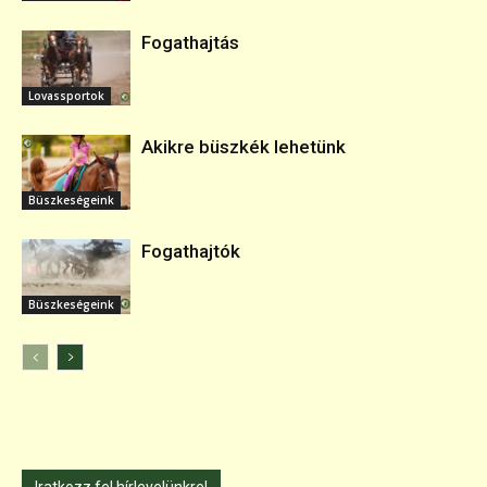
Fogathajtás
Lovassportok
Akikre büszkék lehetünk
Büszkeségeink
Fogathajtók
Büszkeségeink