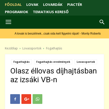
FŐOLDAL
LOVAK
LOVARDÁK
PIACTÉR
PROGRAMOK
TEMATIKUS KERESŐ
A lovak is beszélnek...csak oda kell figyelni rájuk! - Monty Roberts
Kezdőlap
Lovassportok
Fogathajtás
Fogathajtás
Fogathajtás eredmények
Lovassportok
Olasz éllovas díjhajtásban
az izsáki VB-n