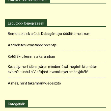
Iratkozz fel hírlevelünkre!
Legutóbbi bejegyzések
Bemutatkozik a Club Dobogómajor üdülőkomplexum
A tökéletes lovastábor receptje
Kötőfék-dilemma a karámban
Készülj, mert idén nyáron minden lóval megtett kilométer
számít – indul a Vidékjáró lovasok nyereményjáték!
A méz, mint takarmánykiegészítő
Kategóriák