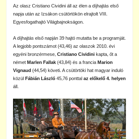
Az olasz Cristiano Cividini áll az élen a díjhajtás első
napja után az Izsákon csütörtökön elrajtolt VIII.
Egyesfogathajtó Világbajnokságon.
A díjhajtás első napján 39 hajtó mutatta be a programját.
A legjobb pontszámot (43,46) az olaszok 2010. évi
egyéni bronzérmese,
Cristiano Cividini
kapta, őt a
német
Marlen Fallak
(43,84) és a francia
Marion
Vignaud
(44,54) követi. A csütörtöki hat magyar induló
közül
Fábián László
45,76 ponttal
az előkelő 4. helyen
áll.