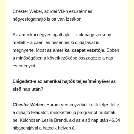
Chester Weber, az idei VB-n ezüstérmes
négyesfogathajtó is ott van Izsákon
Az amerikai négyesfogathajtó, – sok nagy verseny
mellett – a caeni és riesenbecki díjhajtását is
megnyerte. Most
az amerikai csapat vezetője
. Ebben
a minőségében a következőképp összegezte a nap
eseményeit:
Elégedett-e az amerikai hajtók teljesítményével az
első nap után?
Chester Weber:
Három versenyzőből kettő teljesítette
a díjhajtó feladatot, mindketten jó programot mutattak
be. Különösen Leslie Brendl, aki az első nap után 46,34
hibapontjával a hatodik helyen áll.