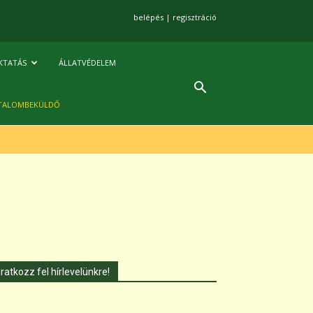
belépés
|
regisztráció
KTATÁS
ÁLLATVÉDELEM
TALOMBEKÜLDŐ
Iratkozz fel hírlevelünkre!