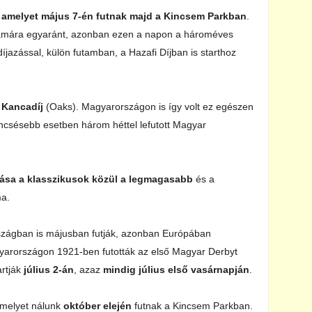
, amelyet május 7-én futnak majd a Kincsem Parkban
.
zámára egyaránt, azonban ezen a napon a hároméves
jazással, külön futamban, a Hazafi Díjban is starthoz
Kancadíj
(Oaks). Magyarországon is így volt ez egészen
rencsésebb esetben három héttel lefutott Magyar
zása a klasszikusok közül a legmagasabb
és a
ma.
szágban is májusban futják, azonban Európában
Magyarországon 1921-ben futották az első Magyar Derbyt
artják
július 2-án
, azaz
mindig július első vasárnapján
.
amelyet nálunk
október elején
futnak a Kincsem Parkban.