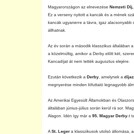
Magyarországon az elnevezése
Nemzeti Díj
Ez a verseny nyitott a kancák és a mének s
kancák ugyanerre a távra, igaz alacsonyabb dí
állhatnak.
Az év során a második klasszikus általában a
a közelmúltig, amikor a Derby előtt két, sze
Kancadíjat át nem tették augusztus elejére.
Ezután következik a
Derby
, amelynek a
díja
megnyerése minden lófuttató legnagyobb ál
Az Amerikai Egyesült Államokban és Olaszor
általában június-július során kerül rá sor. 
Alagon. Idén így már a
95. Magyar Derby
-t t
A
St. Leger
a klasszikusok utolsó állomása, 