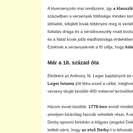
A lóversenyzés mai rendszere, így
a klasszi
században a versenyek többsége minden koro
idősebb, kifejlett lovak többnyire meg is ver
futtatás drága és a sérülésveszély miatt koc
és a fiatal lovak jobb eladhatósága érdekéb
Ezeknek a versenyeknek a fő célja, hogy
kid
Már a 18. század óta
Elsőként az Anthony St. Leger kapitányról és 
Leger futama
jött létra ezzel a céllal, mégh
verseny távját később 400 méterrel lerövidítet
Három évvel később,
1779-ben
ennél rövide
amelyen kizárólag kancák vehettek részt. A 
Derby epsomi birtokán a tölgyes (angolul Oaks
kellett várni, hogy
az első Derby
-t is lefuss