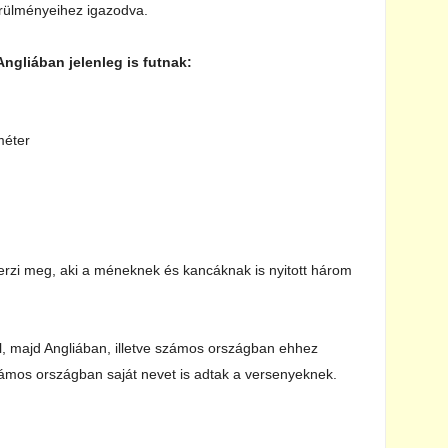
örülményeihez igazodva.
Angliában jelenleg is futnak:
méter
erzi meg, aki a méneknek és kancáknak is nyitott három
l, majd Angliában, illetve számos országban ehhez
ámos országban saját nevet is adtak a versenyeknek.