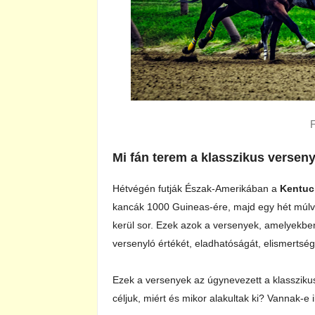
F
Mi fán terem a klasszikus versen
Hétvégén futják Észak-Amerikában a
Kentuc
kancák 1000 Guineas-ére, majd egy hét múlva
kerül sor. Ezek azok a versenyek, amelyekb
versenyló értékét, eladhatóságát, elismertség
Ezek a versenyek az úgynevezett a klasszik
céljuk, miért és mikor alakultak ki? Vannak-