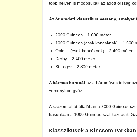
több helyen is módosultak az adott ország k
Az öt eredeti klasszikus verseny, amelyet 
2000 Guineas – 1.600 méter
1000 Guineas (csak kancáknak) – 1.600 
Oaks – (csak kancáknak) – 2.400 méter
Derby – 2.400 méter
St Leger – 2.800 méter
A
hármas koronát
az a hároméves telivér sz
versenyben győz.
A szezon tehát általában a 2000 Guineas-sze
hasonlóan a 1000 Guineas-szal kezdődik. Sz
Klasszikusok a Kincsem Parkban