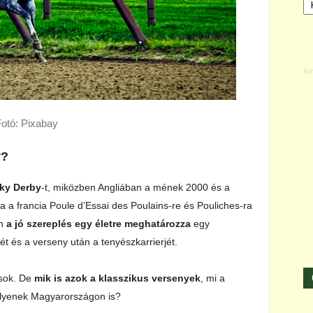
otó: Pixabay
y?
ky Derby
-t, miközben Angliában a mének 2000 és a
 a francia Poule d’Essai des Poulains-re és Pouliches-ra
en
a jó szereplés egy életre meghatározza
egy
ét és a verseny után a tenyészkarrierjét.
usok. De
mik is azok a klasszikus versenyek
, mi a
e ilyenek Magyarországon is?