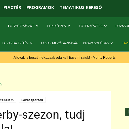
PIACTÉR
PROGRAMOK
TEMATIKUS KERESŐ
LÓGYÓGYÁSZAT
LÓKIKÉPZÉS
LÓTENYÉSZTÉS
LOVASO
LOVARDA ÉPÍTÉS
LOVAS MEZŐGAZDASÁG
KIKAPCSOLÓDÁS
TAR
A lovak is beszélnek...csak oda kell figyelni rájuk! - Monty Roberts
...
rténelem
Lovassportok
rby-szezon, tudj