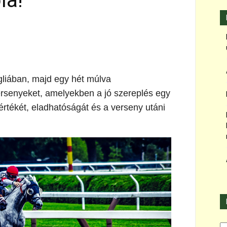
la!
liában, majd egy hét múlva
ersenyeket, amelyekben a jó szereplés egy
rtékét, eladhatóságát és a verseny utáni
Ka