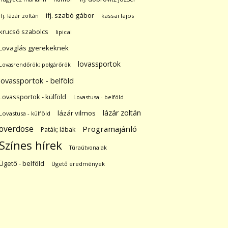
ifj. szabó gábor
ifj. lázár zoltán
kassai lajos
krucsó szabolcs
lipicai
Lovaglás gyerekeknek
lovassportok
Lovasrendőrök; polgárőrök
lovassportok - belföld
Lovassportok - külföld
Lovastusa - belföld
lázár zoltán
lázár vilmos
Lovastusa - külföld
overdose
Programajánló
Paták; lábak
Színes hírek
Túraútvonalak
Ügető - belföld
Ügető eredmények