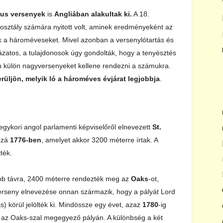
kus versenyek
is
Angliában alakultak ki.
A 18.
sztály számára nyitott volt, aminek eredményeként az
ték a hároméveseket. Mivel azonban a versenylótartás és
kázatos, a tulajdonosok úgy gondolták, hogy a tenyésztés
en külön nagyversenyeket kellene rendezni a számukra.
erüljön, melyik ló a hároméves évjárat legjobbja
.
egykori angol parlamenti képviselőről elnevezett
St.
ozzá
1776-ben
, amelyet akkor 3200 méterre írtak. A
ték.
bb távra, 2400 méterre rendezték meg az
Oaks
-ot,
verseny elnevezése onnan származik, hogy a pályát Lord
) körül jelölték ki. Mindössze egy évet, azaz
1780
-ig
ák az Oaks-szal megegyező pályán. A különbség a két