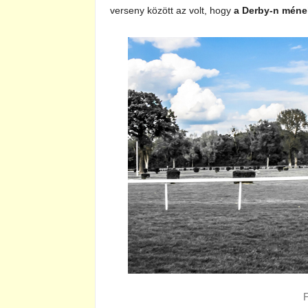
verseny között az volt, hogy
a Derby-n mének
F