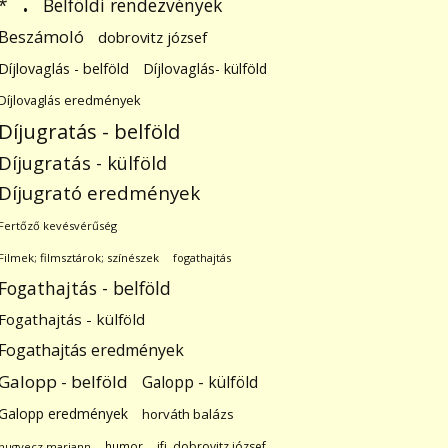
.
Belföldi rendezvények
*
Beszámoló
dobrovitz józsef
Díjlovaglás - belföld
Díjlovaglás- külföld
Díjlovaglás eredmények
Díjugratás - belföld
Díjugratás - külföld
Díjugrató eredmények
Fertőző kevésvérűség
Filmek; filmsztárok; színészek
fogathajtás
Fogathajtás - belföld
Fogathajtás - külföld
Fogathajtás eredmények
Galopp - belföld
Galopp - külföld
Galopp eredmények
horváth balázs
humor
ifj. dobrovitz józsef
hugyecz mariann