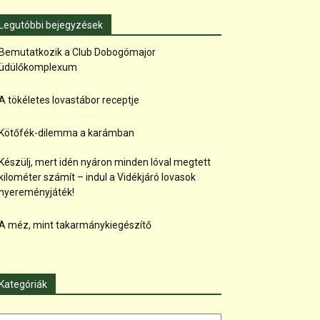
Legutóbbi bejegyzések
Bemutatkozik a Club Dobogómajor
üdülőkomplexum
A tökéletes lovastábor receptje
Kötőfék-dilemma a karámban
Készülj, mert idén nyáron minden lóval megtett
kilométer számít – indul a Vidékjáró lovasok
nyereményjáték!
A méz, mint takarmánykiegészítő
Kategóriák
tegóriák