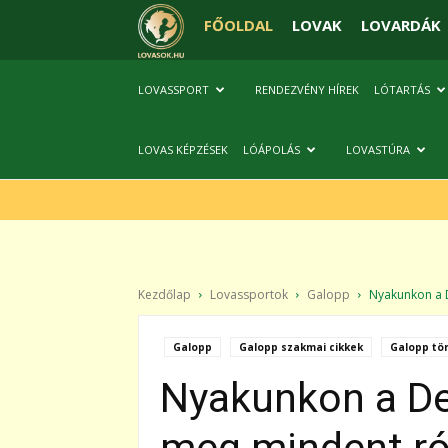
FŐOLDAL
LOVAK
LOVARDÁK
LOVASSPORT
RENDEZVÉNY HÍREK
LÓTARTÁS
LOVAS KÉPZÉSEK
LÓÁPOLÁS
LOVASTÚRA
Kezdőlap
Lovassportok
Galopp
Nyakunkon a D
Galopp
Galopp szakmai cikkek
Galopp tö
Nyakunkon a De