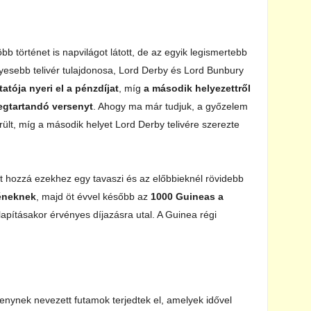
 történet is napvilágot látott, de az egyik legismertebb
élyesebb telivér tulajdonosa, Lord Derby és Lord Bunbury
tatója nyeri el a pénzdíjat
, míg
a második helyezettről
egtartandó versenyt
. Ahogy ma már tudjuk, a győzelem
lt, míg a második helyet Lord Derby telivére szerezte
 hozzá ezekhez egy tavaszi és az előbbieknél rövidebb
méneknek
, majd öt évvel később az
1000 Guineas a
apításakor érvényes díjazásra utal. A Guinea régi
senynek nevezett futamok terjedtek el, amelyek idővel