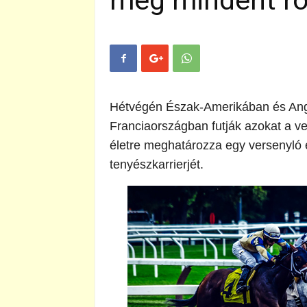
meg mindent ró
Hétvégén Észak-Amerikában és Ang
Franciaországban futják azokat a v
életre meghatározza egy versenyló é
tenyészkarrierjét.