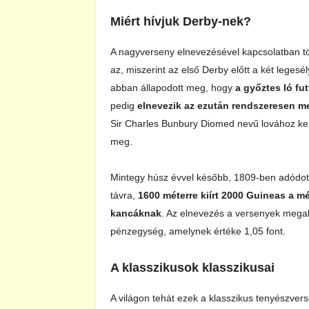
Miért hívjuk Derby-nek?
A nagyverseny elnevezésével kapcsolatban több
az, miszerint az első Derby előtt a két leges
abban állapodott meg, hogy
a győztes ló fut
pedig
elnevezik az ezután rendszeresen m
Sir Charles Bunbury Diomed nevű lovához kerü
meg.
Mintegy húsz évvel később, 1809-ben adódott
távra,
1600 méterre kiírt 2000 Guineas a 
kancáknak
. Az elnevezés a versenyek megal
pénzegység, amelynek értéke 1,05 font.
A klasszikusok klasszikusai
A világon tehát ezek a klasszikus tenyészver