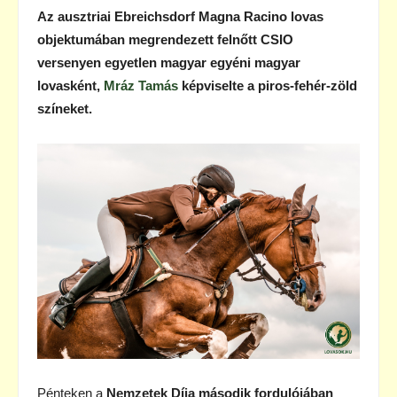
Az ausztriai Ebreichsdorf Magna Racino lovas
objektumában megrendezett felnőtt CSIO
versenyen egyetlen magyar egyéni magyar
lovasként,
Mráz Tamás
képviselte a piros-fehér-zöld
színeket.
Pénteken a
Nemzetek Díja második fordulójában