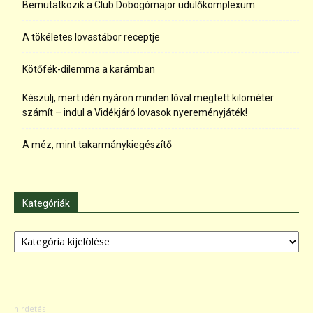
Bemutatkozik a Club Dobogómajor üdülőkomplexum
A tökéletes lovastábor receptje
Kötőfék-dilemma a karámban
Készülj, mert idén nyáron minden lóval megtett kilométer
számít – indul a Vidékjáró lovasok nyereményjáték!
A méz, mint takarmánykiegészítő
Kategóriák
Kategóriák