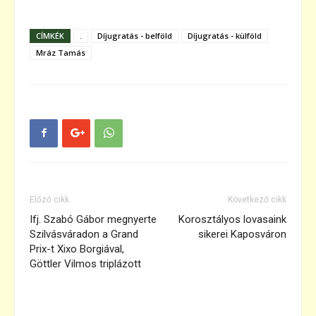
CÍMKÉK
.
Díjugratás - belföld
Díjugratás - külföld
Mráz Tamás
Előző cikk
Következő cikk
Ifj. Szabó Gábor megnyerte
Korosztályos lovasaink
Szilvásváradon a Grand
sikerei Kaposváron
Prix-t Xixo Borgiával,
Göttler Vilmos triplázott