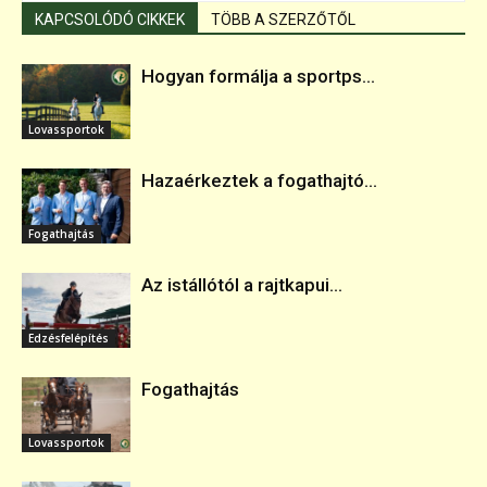
KAPCSOLÓDÓ CIKKEK
TÖBB A SZERZŐTŐL
Hogyan formálja a sportps...
Lovassportok
Hazaérkeztek a fogathajtó...
Fogathajtás
Az istállótól a rajtkapui...
Edzésfelépítés
Fogathajtás
Lovassportok