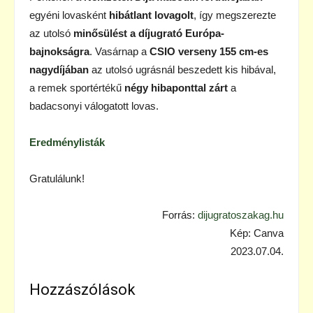
egyéni lovasként
hibátlant lovagolt
, így megszerezte
az utolsó
minősülést a díjugrató Európa-
bajnokságra
. Vasárnap a
CSIO verseny 155 cm-es
nagydíjában
az utolsó ugrásnál beszedett kis hibával,
a remek sportértékű
négy hibaponttal zárt
a
badacsonyi válogatott lovas.
Eredménylisták
Gratulálunk!
Forrás:
dijugratoszakag.hu
Kép: Canva
2023.07.04.
Hozzászólások