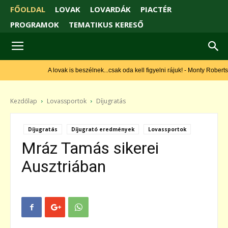
FŐOLDAL
LOVAK
LOVARDÁK
PIACTÉR
PROGRAMOK
TEMATIKUS KERESŐ
A lovak is beszélnek...csak oda kell figyelni rájuk! - Monty Roberts
Kezdőlap
Lovassportok
Díjugratás
Díjugratás
Díjugrató eredmények
Lovassportok
Mráz Tamás sikerei
Ausztriában