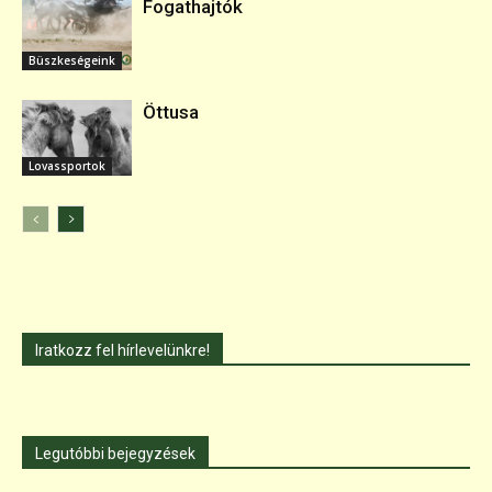
Fogathajtók
Büszkeségeink
Öttusa
Lovassportok
Iratkozz fel hírlevelünkre!
Legutóbbi bejegyzések