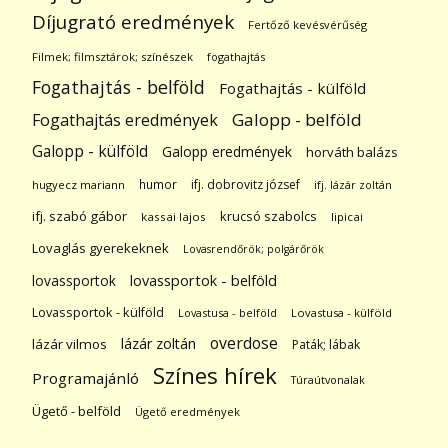
Díjugrató eredmények
Fertőző kevésvérűség
Filmek; filmsztárok; színészek
fogathajtás
Fogathajtás - belföld
Fogathajtás - külföld
Galopp - belföld
Fogathajtás eredmények
Galopp - külföld
Galopp eredmények
horváth balázs
humor
ifj. dobrovitz józsef
hugyecz mariann
ifj. lázár zoltán
ifj. szabó gábor
krucsó szabolcs
kassai lajos
lipicai
Lovaglás gyerekeknek
Lovasrendőrök; polgárőrök
lovassportok
lovassportok - belföld
Lovassportok - külföld
Lovastusa - belföld
Lovastusa - külföld
overdose
lázár zoltán
lázár vilmos
Paták; lábak
Színes hírek
Programajánló
Túraútvonalak
Ügető - belföld
Ügető eredmények