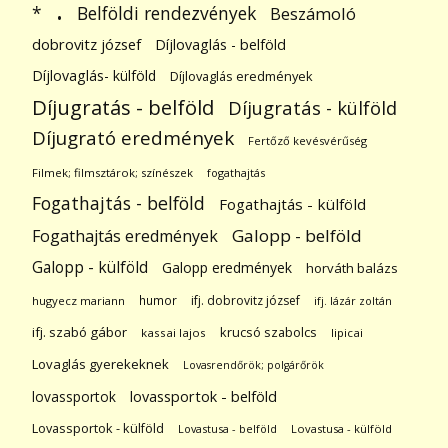
.
Belföldi rendezvények
*
Beszámoló
dobrovitz józsef
Díjlovaglás - belföld
Díjlovaglás- külföld
Díjlovaglás eredmények
Díjugratás - belföld
Díjugratás - külföld
Díjugrató eredmények
Fertőző kevésvérűség
Filmek; filmsztárok; színészek
fogathajtás
Fogathajtás - belföld
Fogathajtás - külföld
Galopp - belföld
Fogathajtás eredmények
Galopp - külföld
Galopp eredmények
horváth balázs
humor
ifj. dobrovitz józsef
hugyecz mariann
ifj. lázár zoltán
ifj. szabó gábor
krucsó szabolcs
kassai lajos
lipicai
Lovaglás gyerekeknek
Lovasrendőrök; polgárőrök
lovassportok
lovassportok - belföld
Lovassportok - külföld
Lovastusa - belföld
Lovastusa - külföld