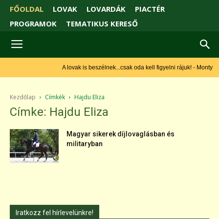
FŐOLDAL
LOVAK
LOVARDÁK
PIACTÉR
PROGRAMOK
TEMATIKUS KERESŐ
A lovak is beszélnek...csak oda kell figyelni rájuk! - Monty
Roberts
Kezdőlap
Címkék
Hajdu Eliza
Címke: Hajdu Eliza
Magyar sikerek díjlovaglásban és
militaryban
Iratkozz fel hírlevelünkre!