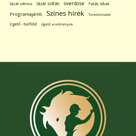
overdose
lázár zoltán
lázár vilmos
Paták; lábak
Színes hírek
Programajánló
Túraútvonalak
Ügető - belföld
Ügető eredmények