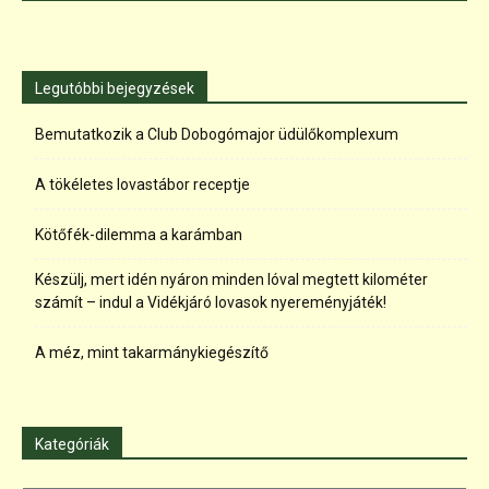
Legutóbbi bejegyzések
Bemutatkozik a Club Dobogómajor üdülőkomplexum
A tökéletes lovastábor receptje
Kötőfék-dilemma a karámban
Készülj, mert idén nyáron minden lóval megtett kilométer
számít – indul a Vidékjáró lovasok nyereményjáték!
A méz, mint takarmánykiegészítő
Kategóriák
Kategóriák