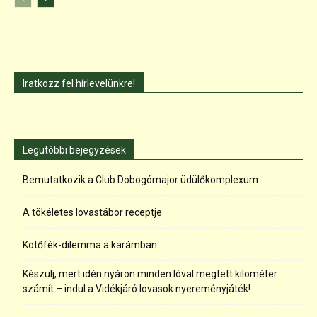
Iratkozz fel hírlevelünkre!
Legutóbbi bejegyzések
Bemutatkozik a Club Dobogómajor üdülőkomplexum
A tökéletes lovastábor receptje
Kötőfék-dilemma a karámban
Készülj, mert idén nyáron minden lóval megtett kilométer
számít – indul a Vidékjáró lovasok nyereményjáték!