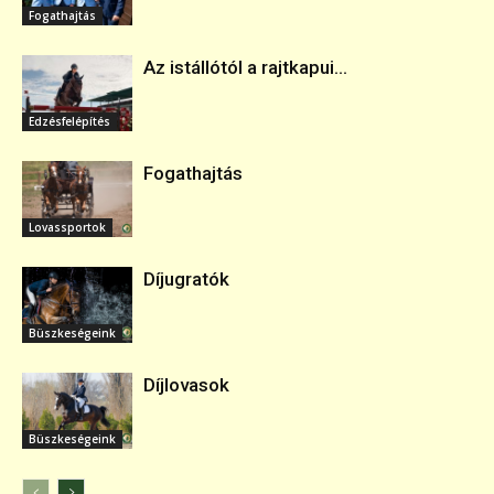
Fogathajtás
Az istállótól a rajtkapui...
Edzésfelépítés
Fogathajtás
Lovassportok
Díjugratók
Büszkeségeink
Díjlovasok
Büszkeségeink