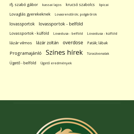
ifj. szabó gábor
krucsó szabolcs
kassai lajos
lipicai
Lovaglás gyerekeknek
Lovasrendőrök; polgárőrök
lovassportok
lovassportok - belföld
Lovassportok - külföld
Lovastusa - belföld
Lovastusa - külföld
overdose
lázár zoltán
lázár vilmos
Paták; lábak
Színes hírek
Programajánló
Túraútvonalak
Ügető - belföld
Ügető eredmények