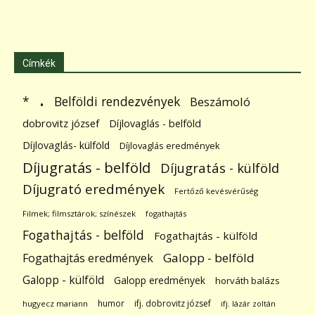
Címkék
.
Belföldi rendezvények
*
Beszámoló
dobrovitz józsef
Díjlovaglás - belföld
Díjlovaglás- külföld
Díjlovaglás eredmények
Díjugratás - belföld
Díjugratás - külföld
Díjugrató eredmények
Fertőző kevésvérűség
Filmek; filmsztárok; színészek
fogathajtás
Fogathajtás - belföld
Fogathajtás - külföld
Galopp - belföld
Fogathajtás eredmények
Galopp - külföld
Galopp eredmények
horváth balázs
humor
ifj. dobrovitz józsef
hugyecz mariann
ifj. lázár zoltán