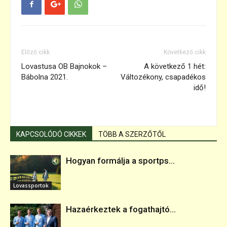
Előző cikk
Következő cikk
Lovastusa OB Bajnokok –
A következő 1 hét:
Bábolna 2021.
Változékony, csapadékos
idő!
KAPCSOLÓDÓ CIKKEK
TÖBB A SZERZŐTŐL
Hogyan formálja a sportps...
Lovassportok
Hazaérkeztek a fogathajtó...