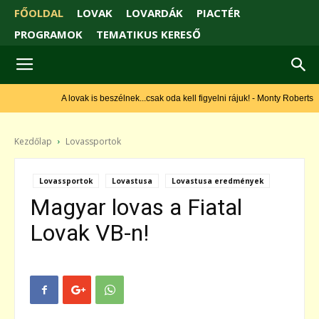
FŐOLDAL
LOVAK
LOVARDÁK
PIACTÉR
PROGRAMOK
TEMATIKUS KERESŐ
A lovak is beszélnek...csak oda kell figyelni rájuk! - Monty Roberts
Kezdőlap
Lovassportok
Lovassportok
Lovastusa
Lovastusa eredmények
Magyar lovas a Fiatal
Lovak VB-n!