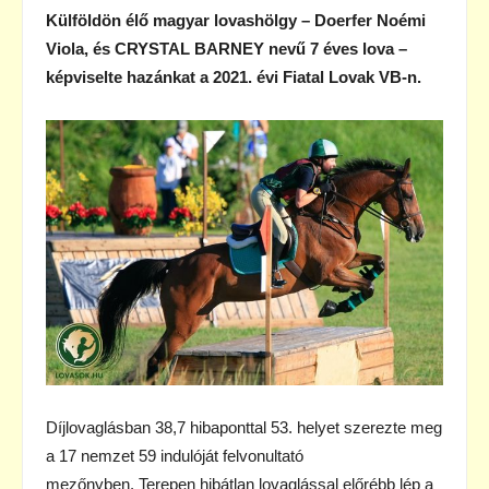
Külföldön élő magyar lovashölgy – Doerfer Noémi
Viola, és CRYSTAL BARNEY nevű 7 éves lova –
képviselte hazánkat a 2021. évi Fiatal Lovak VB-n.
Díjlovaglásban 38,7 hibaponttal 53. helyet szerezte meg
a 17 nemzet 59 indulóját felvonultató
mezőnyben. Terepen hibátlan lovaglással előrébb lép a