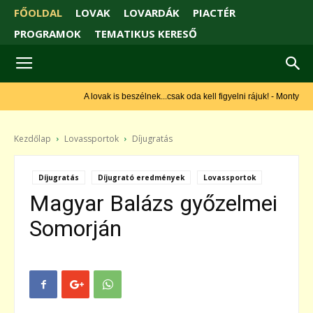
FŐOLDAL
LOVAK
LOVARDÁK
PIACTÉR
PROGRAMOK
TEMATIKUS KERESŐ
A lovak is beszélnek...csak oda kell figyelni rájuk! - Monty Roberts
Kezdőlap
Lovassportok
Díjugratás
Díjugratás
Díjugrató eredmények
Lovassportok
Magyar Balázs győzelmei
Somorján