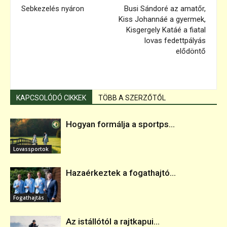
Sebkezelés nyáron
Busi Sándoré az amatőr,
Kiss Johannáé a gyermek,
Kisgergely Katáé a fiatal
lovas fedettpályás
elődöntő
KAPCSOLÓDÓ CIKKEK
TÖBB A SZERZŐTŐL
Hogyan formálja a sportps...
Lovassportok
Hazaérkeztek a fogathajtó...
Fogathajtás
Az istállótól a rajtkapui...