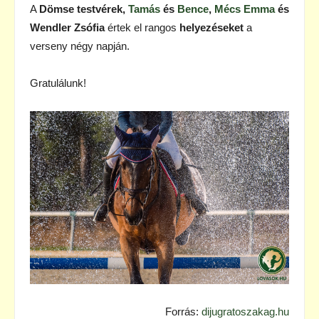
A
Dömse testvérek,
Tamás
és
Bence
,
Mécs Emma
és
Wendler Zsófia
értek el rangos
helyezéseket
a
verseny négy napján.
Gratulálunk!
Forrás:
dijugratoszakag.hu