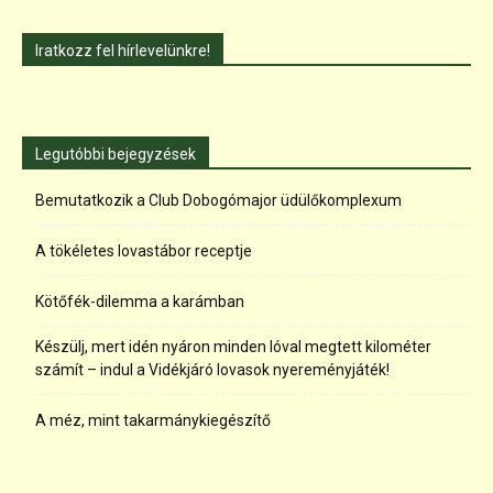
Iratkozz fel hírlevelünkre!
Legutóbbi bejegyzések
Bemutatkozik a Club Dobogómajor üdülőkomplexum
A tökéletes lovastábor receptje
Kötőfék-dilemma a karámban
Készülj, mert idén nyáron minden lóval megtett kilométer
számít – indul a Vidékjáró lovasok nyereményjáték!
A méz, mint takarmánykiegészítő