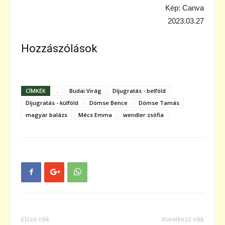
Kép: Canva
2023.03.27
Hozzászólások
CÍMKÉK
.
Budai Virág
Díjugratás - belföld
Díjugratás - külföld
Dömse Bence
Dömse Tamás
magyar balázs
Mécs Emma
wendler zsófia
Előző cikk
Következő cikk