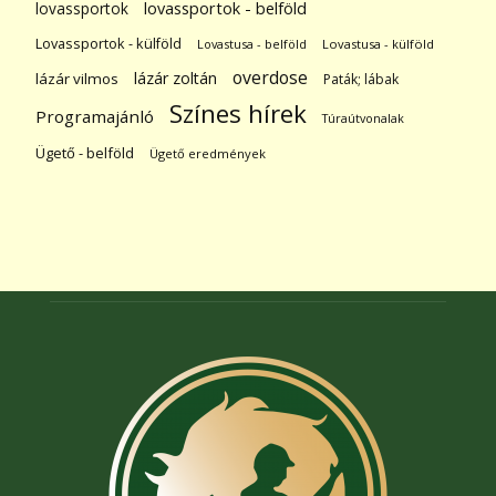
lovassportok
lovassportok - belföld
Lovassportok - külföld
Lovastusa - belföld
Lovastusa - külföld
overdose
lázár zoltán
lázár vilmos
Paták; lábak
Színes hírek
Programajánló
Túraútvonalak
Ügető - belföld
Ügető eredmények