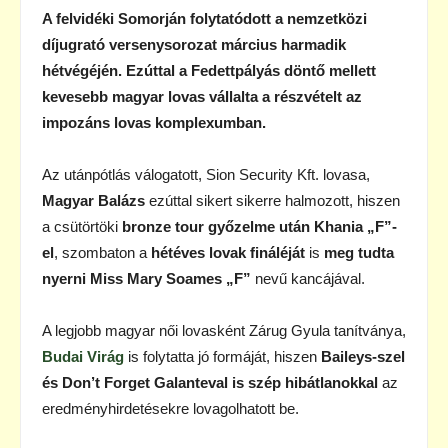
A felvidéki Somorján folytatódott a nemzetközi
díjugrató versenysorozat március harmadik
hétvégéjén. Ezúttal a Fedettpályás döntő mellett
kevesebb magyar lovas vállalta a részvételt az
impozáns lovas komplexumban.
Az utánpótlás válogatott, Sion Security Kft. lovasa,
Magyar Balázs
ezúttal sikert sikerre halmozott, hiszen
a csütörtöki
bronze tour győzelme után Khania „F”-
el
, szombaton a
hétéves lovak fináléját
is
meg tudta
nyerni Miss Mary Soames „F”
nevű kancájával.
A legjobb magyar női lovasként Zárug Gyula tanítványa,
Budai Virág
is folytatta jó formáját, hiszen
Baileys-szel
és Don’t Forget Galanteval is szép hibátlanokkal
az
eredményhirdetésekre lovagolhatott be.