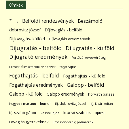
Címkék
.
Belföldi rendezvények
*
Beszámoló
dobrovitz józsef
Díjlovaglás - belföld
Díjlovaglás- külföld
Díjlovaglás eredmények
Díjugratás - belföld
Díjugratás - külföld
Díjugrató eredmények
Fertőző kevésvérűség
Filmek; filmsztárok; színészek
fogathajtás
Fogathajtás - belföld
Fogathajtás - külföld
Galopp - belföld
Fogathajtás eredmények
Galopp - külföld
Galopp eredmények
horváth balázs
humor
ifj. dobrovitz józsef
hugyecz mariann
ifj. lázár zoltán
ifj. szabó gábor
krucsó szabolcs
kassai lajos
lipicai
Lovaglás gyerekeknek
Lovasrendőrök; polgárőrök