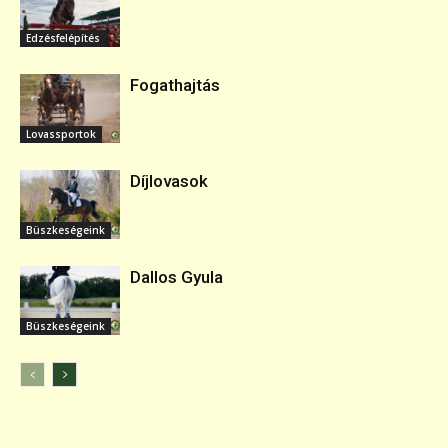
Edzésfelépítés
Fogathajtás
Lovassportok
Díjlovasok
Büszkeségeink
Dallos Gyula
Büszkeségeink