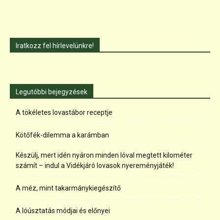
Iratkozz fel hírlevelünkre!
Legutóbbi bejegyzések
A tökéletes lovastábor receptje
Kötőfék-dilemma a karámban
Készülj, mert idén nyáron minden lóval megtett kilométer
számít – indul a Vidékjáró lovasok nyereményjáték!
A méz, mint takarmánykiegészítő
A lóúsztatás módjai és előnyei