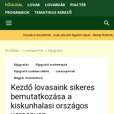
FŐOLDAL
LOVAK
LOVARDÁK
PIACTÉR
PROGRAMOK
TEMATIKUS KERESŐ
A lovak is beszélnek...csak oda kell figyelni rájuk! - Monty Roberts
Kezdőlap
Lovassportok
Díjugratás
Díjugratás
Díjugrató eredmények
Díjugrató szakmai cikkek
Lovassportok
Magyar lovaskultúra
Kezdő lovasaink sikeres
bemutatkozása a
kiskunhalasi országos