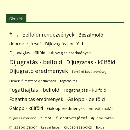
Címkék
.
Belföldi rendezvények
*
Beszámoló
dobrovitz józsef
Díjlovaglás - belföld
Díjlovaglás- külföld
Díjlovaglás eredmények
Díjugratás - belföld
Díjugratás - külföld
Díjugrató eredmények
Fertőző kevésvérűség
Filmek; filmsztárok; színészek
fogathajtás
Fogathajtás - belföld
Fogathajtás - külföld
Galopp - belföld
Fogathajtás eredmények
Galopp - külföld
Galopp eredmények
horváth balázs
humor
ifj. dobrovitz józsef
hugyecz mariann
ifj. lázár zoltán
ifj. szabó gábor
krucsó szabolcs
kassai lajos
lipicai