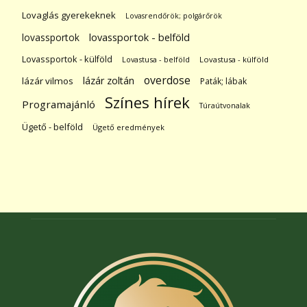
Lovaglás gyerekeknek
Lovasrendőrök; polgárőrök
lovassportok
lovassportok - belföld
Lovassportok - külföld
Lovastusa - belföld
Lovastusa - külföld
overdose
lázár zoltán
lázár vilmos
Paták; lábak
Színes hírek
Programajánló
Túraútvonalak
Ügető - belföld
Ügető eredmények