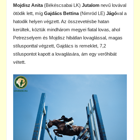
Mojdisz Anita
(Békéscsabai LK)
Jutalom
nevű lovával
ötödik lett, míg
Gajdács Bettina
(Nimród LE)
Jágó
val a
hatodik helyen végzett. Az összevetésbe hatan
kerültek, köztük mindhárom megyei fiatal lovas, ahol
Petrezselyem és Mojdisz hibátlan lovaglással, magas
stílusponttal végzett, Gajdács is remeklet, 7,2
stíluspontot kapott a lovaglására, ám egy verőhibát
vétett.