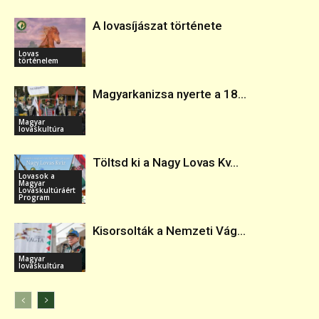
A lovasíjászat története
Lovas
történelem
Magyarkanizsa nyerte a 18...
Magyar
lovaskultúra
Töltsd ki a Nagy Lovas Kv...
Lovasok a
Magyar
Lovaskultúráért
Program
Kisorsolták a Nemzeti Vág...
Magyar
lovaskultúra