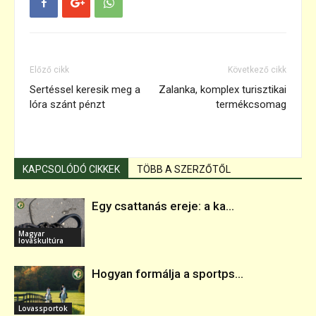
Előző cikk
Következő cikk
Sertéssel keresik meg a
Zalanka, komplex turisztikai
lóra szánt pénzt
termékcsomag
KAPCSOLÓDÓ CIKKEK
TÖBB A SZERZŐTŐL
Egy csattanás ereje: a ka...
Magyar
lovaskultúra
Hogyan formálja a sportps...
Lovassportok