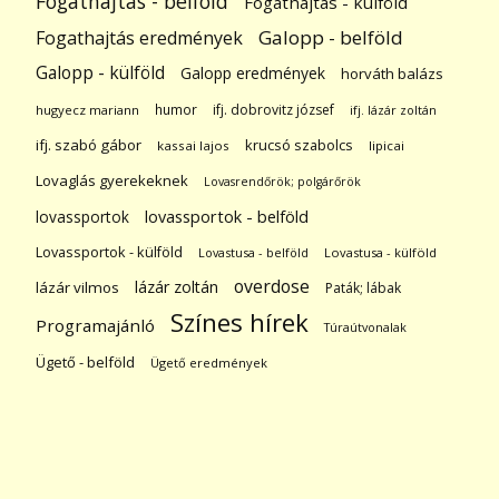
Fogathajtás - belföld
Fogathajtás - külföld
Galopp - belföld
Fogathajtás eredmények
Galopp - külföld
Galopp eredmények
horváth balázs
humor
ifj. dobrovitz józsef
hugyecz mariann
ifj. lázár zoltán
ifj. szabó gábor
krucsó szabolcs
kassai lajos
lipicai
Lovaglás gyerekeknek
Lovasrendőrök; polgárőrök
lovassportok
lovassportok - belföld
Lovassportok - külföld
Lovastusa - belföld
Lovastusa - külföld
overdose
lázár zoltán
lázár vilmos
Paták; lábak
Színes hírek
Programajánló
Túraútvonalak
Ügető - belföld
Ügető eredmények