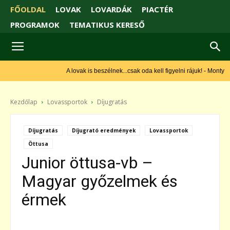
FŐOLDAL
LOVAK
LOVARDÁK
PIACTÉR
PROGRAMOK
TEMATIKUS KERESŐ
A lovak is beszélnek...csak oda kell figyelni rájuk! - Monty Roberts
Kezdőlap
Lovassportok
Díjugratás
Díjugratás
Díjugrató eredmények
Lovassportok
Öttusa
Junior öttusa-vb –
Magyar győzelmek és
érmek