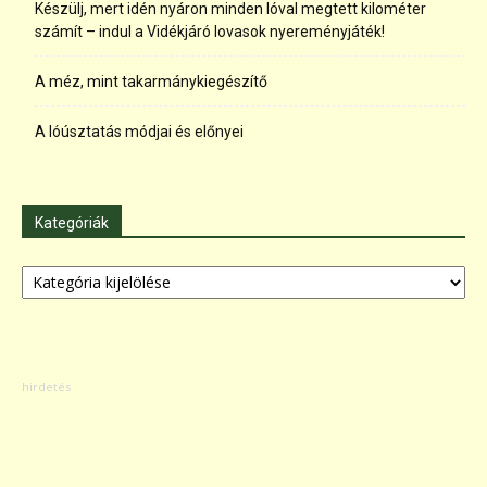
Készülj, mert idén nyáron minden lóval megtett kilométer
számít – indul a Vidékjáró lovasok nyereményjáték!
A méz, mint takarmánykiegészítő
A lóúsztatás módjai és előnyei
Kategóriák
Kategóriák