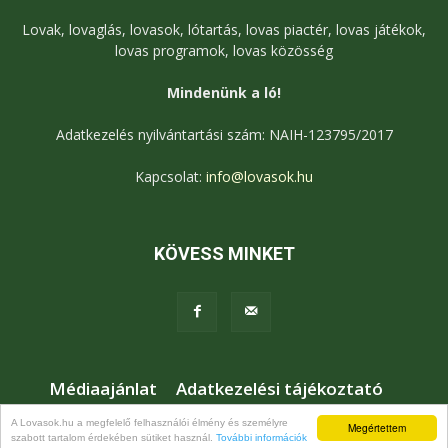
Lovak, lovaglás, lovasok, lótartás, lovas piactér, lovas játékok,
lovas programok, lovas közösség
Mindenünk a ló!
Adatkezelés nyilvántartási szám: NAIH-123795/2017
Kapcsolat:
info@lovasok.hu
KÖVESS MINKET
Médiaajánlat
Adatkezelési tájékoztató
Jogi nyilatkozat
Karrier
Kapcsolat
A Lovasok.hu a megfelelő felhasználói élmény és személyre
Megértettem
szabott tartalom érdekében sütiket használ.
További információk
© Lovasok.hu