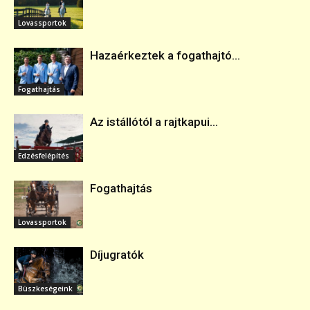
Lovassportok
Hazaérkeztek a fogathajtó...
Fogathajtás
Az istállótól a rajtkapui...
Edzésfelépítés
Fogathajtás
Lovassportok
Díjugratók
Büszkeségeink