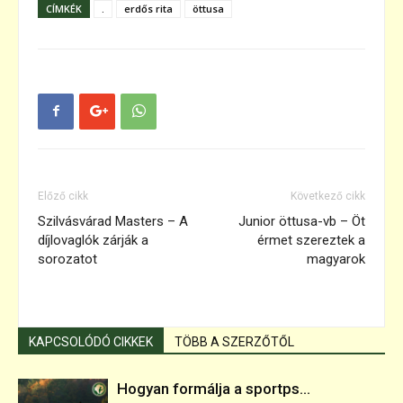
CÍMKÉK
.
erdős rita
öttusa
Előző cikk
Következő cikk
Szilvásvárad Masters – A
Junior öttusa-vb – Öt
díjlovaglók zárják a
érmet szereztek a
sorozatot
magyarok
KAPCSOLÓDÓ CIKKEK
TÖBB A SZERZŐTŐL
Hogyan formálja a sportps...