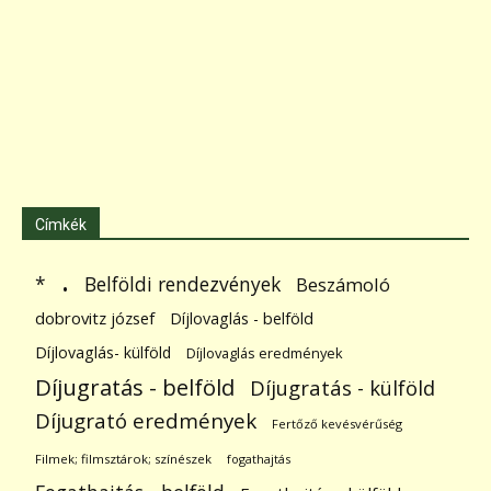
Címkék
.
Belföldi rendezvények
*
Beszámoló
dobrovitz józsef
Díjlovaglás - belföld
Díjlovaglás- külföld
Díjlovaglás eredmények
Díjugratás - belföld
Díjugratás - külföld
Díjugrató eredmények
Fertőző kevésvérűség
Filmek; filmsztárok; színészek
fogathajtás