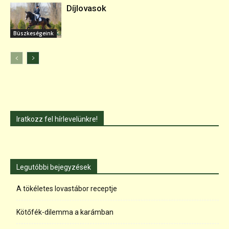
Díjlovasok
Büszkeségeink
Iratkozz fel hírlevelünkre!
Legutóbbi bejegyzések
A tökéletes lovastábor receptje
Kötőfék-dilemma a karámban