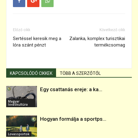
Előző cikk
Következő cikk
Sertéssel keresik meg a
Zalanka, komplex turisztikai
lóra szánt pénzt
termékcsomag
KAPCSOLÓDÓ CIKKEK
TÖBB A SZERZŐTŐL
Egy csattanás ereje: a ka...
Magyar
lovaskultúra
Hogyan formálja a sportps...
Lovassportok