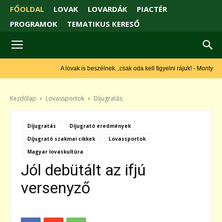
FŐOLDAL
LOVAK
LOVARDÁK
PIACTÉR
PROGRAMOK
TEMATIKUS KERESŐ
A lovak is beszélnek...csak oda kell figyelni rájuk! - Monty Roberts
Kezdőlap
Lovassportok
Díjugratás
Díjugratás
Díjugrató eredmények
Díjugrató szakmai cikkek
Lovassportok
Magyar lovaskultúra
Jól debütált az ifjú
versenyző