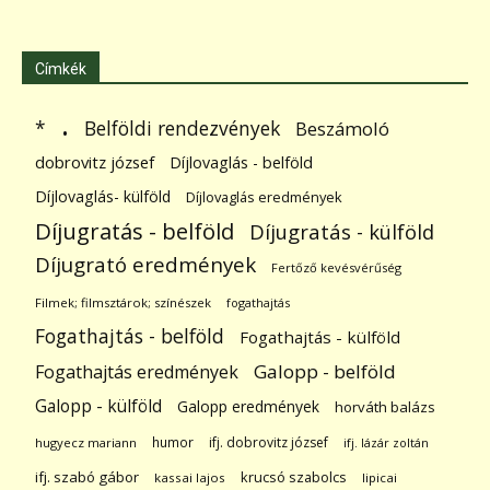
Címkék
.
Belföldi rendezvények
*
Beszámoló
dobrovitz józsef
Díjlovaglás - belföld
Díjlovaglás- külföld
Díjlovaglás eredmények
Díjugratás - belföld
Díjugratás - külföld
Díjugrató eredmények
Fertőző kevésvérűség
Filmek; filmsztárok; színészek
fogathajtás
Fogathajtás - belföld
Fogathajtás - külföld
Galopp - belföld
Fogathajtás eredmények
Galopp - külföld
Galopp eredmények
horváth balázs
humor
ifj. dobrovitz józsef
hugyecz mariann
ifj. lázár zoltán
ifj. szabó gábor
krucsó szabolcs
kassai lajos
lipicai