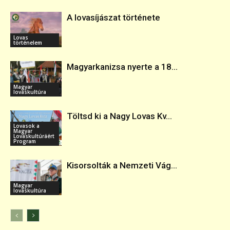
A lovasíjászat története
Lovas
történelem
Magyarkanizsa nyerte a 18...
Magyar
lovaskultúra
Töltsd ki a Nagy Lovas Kv...
Lovasok a
Magyar
Lovaskultúráért
Program
Kisorsolták a Nemzeti Vág...
Magyar
lovaskultúra