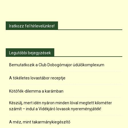
Iratkozz fel hírlevelünkre!
Legutóbbi bejegyzések
Bemutatkozik a Club Dobogómajor üdülőkomplexum
A tökéletes lovastábor receptje
Kötőfék-dilemma a karámban
Készülj, mert idén nyáron minden lóval megtett kilométer
számít – indul a Vidékjáró lovasok nyereményjáték!
A méz, mint takarmánykiegészítő