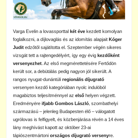
Varga Evelin a lovassporttal
két éve
kezdett komolyan
foglalkozni, a díjlovaglás és az idomítás alapjait
Kóger
Judit
edzőtől sajátította el. Szeptember végén sikeres
vizsgát tett a rajtengedélyért, így egy évig
kezdőként
versenyezhet
. Az első megmérettetésére Fertődön
került sor, a debütálás pedig nagyon jól sikerült. A
rangos nyugat-dunántúli
regionális díjugrató
versenyen kezdő kategóriában nyolc indulóból
magabiztos teljesítménnyel az
első
helyen végzett.
Eredményére
ifjabb Gombos László
, szombathelyi
származású – jelenleg Budapesten élő – válogatott
ugrólovas is felfigyelt, és közbenjárása révén a 14 éves
lány meghívást kapott az október 23-ai
tápiószentmártoni
országos díjugrató verseny
re.