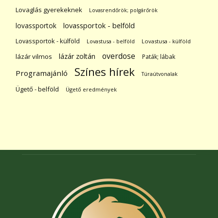
Lovaglás gyerekeknek
Lovasrendőrök; polgárőrök
lovassportok
lovassportok - belföld
Lovassportok - külföld
Lovastusa - belföld
Lovastusa - külföld
overdose
lázár zoltán
lázár vilmos
Paták; lábak
Színes hírek
Programajánló
Túraútvonalak
Ügető - belföld
Ügető eredmények