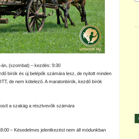
2-án, (szombat) – kezdés: 9:30
zdő bírók és új belépők számára lesz, de nyitott minden
TT, de nem kötelező. A maratonbírók, kezdő bírók
ztosít a szakág a résztvevők számára
, 18:00 – Késedelmes jelentkezést nem áll módunkban