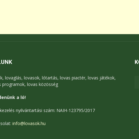
LUNK
K
k, lovaglás, lovasok, lótartás, lovas piactér, lovas játékok,
s programok, lovas közösség
enünk a ló!
kezelés nyilvántartási szám: NAIH-123795/2017
solat:
info@lovasok.hu