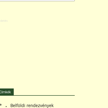
Címkék
.
Belföldi rendezvények
*