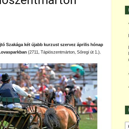
iószentmárton
ó Szakága két újabb kurzust szervez április hónap
Lovasparkban
(2711, Tápiószentmárton, Sőregi út 1.).
Ka