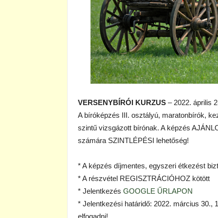
VERSENYBÍRÓI KURZUS
– 2022. április 
A bíróképzés III. osztályú, maratonbírók, ke
szintű vizsgázott bírónak. A képzés AJÁNLO
számára SZINTLÉPÉSI lehetőség!
* A képzés díjmentes, egyszeri étkezést bi
* A részvétel REGISZTRÁCIÓHOZ kötött
* Jelentkezés
GOOGLE ŰRLAPON
* Jelentkezési határidő: 2022. március 30.
elfogadni!