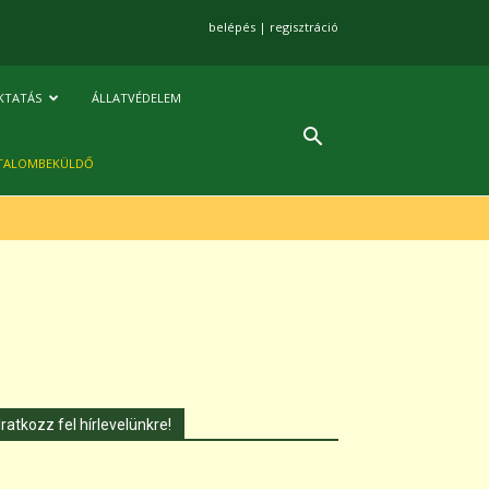
belépés
|
regisztráció
KTATÁS
ÁLLATVÉDELEM
TALOMBEKÜLDŐ
Iratkozz fel hírlevelünkre!