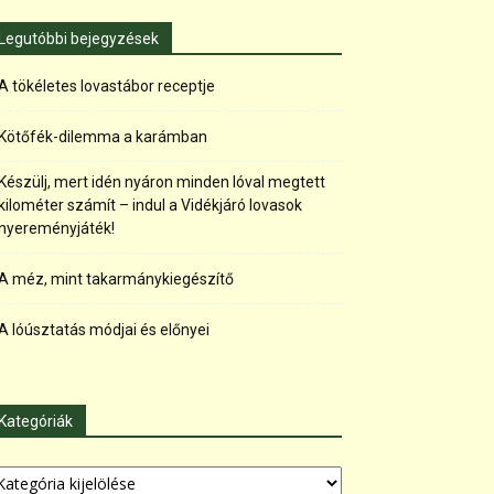
Legutóbbi bejegyzések
A tökéletes lovastábor receptje
Kötőfék-dilemma a karámban
Készülj, mert idén nyáron minden lóval megtett
kilométer számít – indul a Vidékjáró lovasok
nyereményjáték!
A méz, mint takarmánykiegészítő
A lóúsztatás módjai és előnyei
Kategóriák
tegóriák