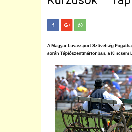
Kurzusok – Táp
A Magyar Lovassport Szövetség Fogathajt
során Tápiószentmártonban, a Kincsem 