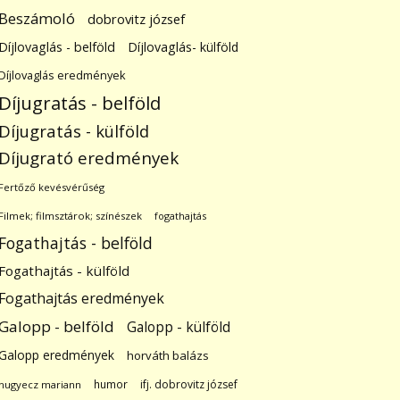
Beszámoló
dobrovitz józsef
Díjlovaglás - belföld
Díjlovaglás- külföld
Díjlovaglás eredmények
Díjugratás - belföld
Díjugratás - külföld
Díjugrató eredmények
Fertőző kevésvérűség
Filmek; filmsztárok; színészek
fogathajtás
Fogathajtás - belföld
Fogathajtás - külföld
Fogathajtás eredmények
Galopp - belföld
Galopp - külföld
Galopp eredmények
horváth balázs
humor
ifj. dobrovitz józsef
hugyecz mariann