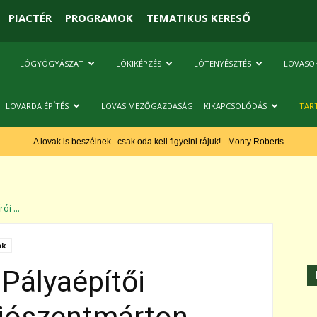
PIACTÉR
PROGRAMOK
TEMATIKUS KERESŐ
LÓGYÓGYÁSZAT
LÓKIKÉPZÉS
LÓTENYÉSZTÉS
LOVASO
LOVARDA ÉPÍTÉS
LOVAS MEZŐGAZDASÁG
KIKAPCSOLÓDÁS
TAR
A lovak is beszélnek...csak oda kell figyelni rájuk! - Monty Roberts
ói ...
ok
 Pályaépítői