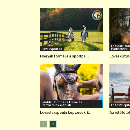
Főoldali Do
Lovassportok
Partnereink 
Hogyan formálja a sportps...
Lovaskultúra
Főoldali Dobozos kiemelés
Partnereink ajánlati
Edzésfelépít
Lovasterapeuta képzések &...
Az istállótól