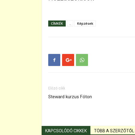
CÍMKÉK
.
Képzések
Előző cikk
Steward kurzus Fóton
KAPCSOLÓDÓ CIKKEK
TÖBB A SZERZŐTŐL