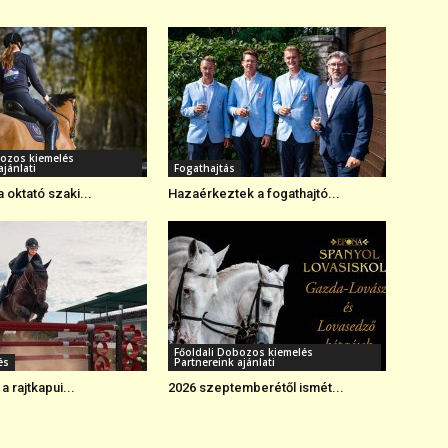
bozos kiemelés
ajánlati
Fogathajtás
 oktató szaki...
Hazaérkeztek a fogathajtó...
Főoldali Dobozos kiemelés
és
Partnereink ajánlati
 a rajtkapui...
2026 szeptemberétől ismét...