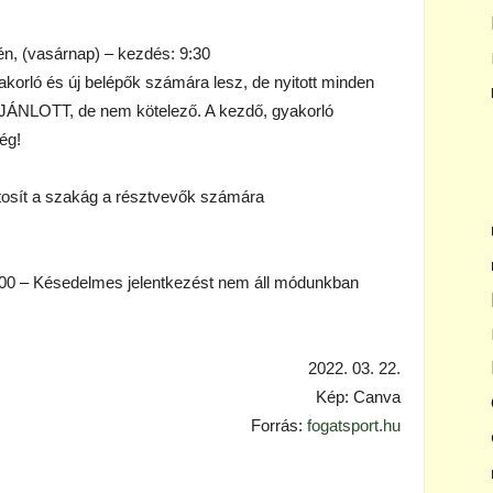
-én, (vasárnap) – kezdés: 9:30
yakorló és új belépők számára lesz, de nyitott minden
 AJÁNLOTT, de nem kötelező. A kezdő, gyakorló
ég!
ztosít a szakág a résztvevők számára
 18:00 – Késedelmes jelentkezést nem áll módunkban
2022. 03. 22.
Kép: Canva
Forrás:
fogatsport.hu