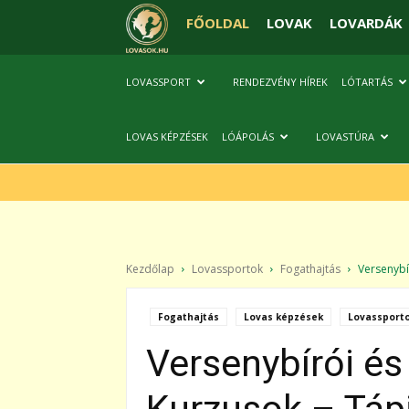
FŐOLDAL
LOVAK
LOVARDÁK
LOVASSPORT
RENDEZVÉNY HÍREK
LÓTARTÁS
LOVAS KÉPZÉSEK
LÓÁPOLÁS
LOVASTÚRA
Kezdőlap
Lovassportok
Fogathajtás
Versenybír
Fogathajtás
Lovas képzések
Lovassport
Versenybírói és