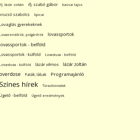
ifj. szabó gábor
ifj. lázár zoltán
kassai lajos
krucsó szabolcs
lipicai
Lovaglás gyerekeknek
lovassportok
Lovasrendőrök; polgárőrök
lovassportok - belföld
Lovassportok - külföld
Lovastusa - belföld
lázár zoltán
lázár vilmos
Lovastusa - külföld
overdose
Programajánló
Paták; lábak
Színes hírek
Túraútvonalak
Ügető - belföld
Ügető eredmények