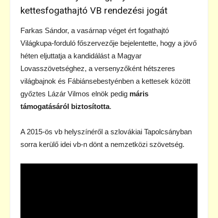
kettesfogathajtó VB rendezési jogát
Farkas Sándor, a vasárnap véget ért fogathajtó
Világkupa-forduló főszervezője bejelentette, hogy a jövő
héten eljuttatja a kandidálást a Magyar
Lovasszövetséghez, a versenyzőként hétszeres
világbajnok és Fábiánsebestyénben a kettesek között
győztes Lázár Vilmos elnök pedig
máris
támogatásáról biztosította
.
A 2015-ös vb helyszínéről a szlovákiai Tapolcsányban
sorra kerülő idei vb-n dönt a nemzetközi szövetség.