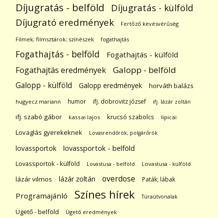
Díjugratás - belföld
Díjugratás - külföld
Díjugrató eredmények
Fertőző kevésvérűség
Filmek; filmsztárok; színészek
fogathajtás
Fogathajtás - belföld
Fogathajtás - külföld
Galopp - belföld
Fogathajtás eredmények
Galopp - külföld
Galopp eredmények
horváth balázs
humor
ifj. dobrovitz józsef
hugyecz mariann
ifj. lázár zoltán
ifj. szabó gábor
krucsó szabolcs
kassai lajos
lipicai
Lovaglás gyerekeknek
Lovasrendőrök; polgárőrök
lovassportok
lovassportok - belföld
Lovassportok - külföld
Lovastusa - belföld
Lovastusa - külföld
overdose
lázár zoltán
lázár vilmos
Paták; lábak
Színes hírek
Programajánló
Túraútvonalak
Ügető - belföld
Ügető eredmények