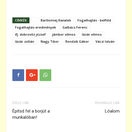
CÍMKÉK
.
Bartlomiej Kwiatek
Fogathajtás - belföld
Fogathajtás eredmények
Galbács Ferenc
ifj. dobrovitz józsef
jámbor vilmos
lázár vilmos
lázár zoltán
Nagy Tibor
Rondzik Gábor
Váczi István
Előző cikk
Következő cikk
Építsd fel a borjút a
Lóalom
munkalóban!