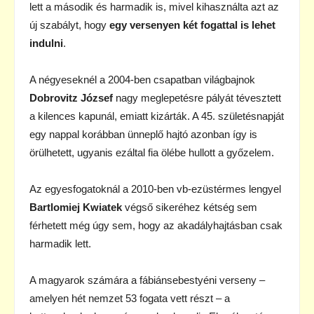
lett a második és harmadik is, mivel kihasználta azt az
új szabályt, hogy
egy versenyen két fogattal is lehet
indulni
.
A négyeseknél a 2004-ben csapatban világbajnok
Dobrovitz József
nagy meglepetésre pályát tévesztett
a kilences kapunál, emiatt kizárták. A 45. születésnapját
egy nappal korábban ünneplő hajtó azonban így is
örülhetett, ugyanis ezáltal fia ölébe hullott a győzelem.
Az egyesfogatoknál a 2010-ben vb-ezüstérmes lengyel
Bartlomiej Kwiatek
végső sikeréhez kétség sem
férhetett még úgy sem, hogy az akadályhajtásban csak
harmadik lett.
A magyarok számára a fábiánsebestyéni verseny –
amelyen hét nemzet 53 fogata vett részt – a