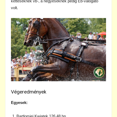
ketteseknek vb-, a négyeseknek pedig Eb-válogató
volt.
Végeredmények
Egyesek:
Bartlomiej Kwiatek 126,48 hp