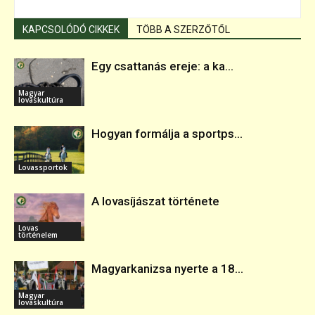
KAPCSOLÓDÓ CIKKEK
TÖBB A SZERZŐTŐL
Egy csattanás ereje: a ka...
Magyar
lovaskultúra
Hogyan formálja a sportps...
Lovassportok
A lovasíjászat története
Lovas
történelem
Magyarkanizsa nyerte a 18...
Magyar
lovaskultúra