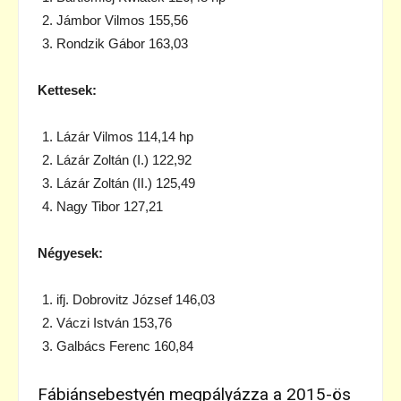
Jámbor Vilmos 155,56
Rondzik Gábor 163,03
Kettesek:
Lázár Vilmos 114,14 hp
Lázár Zoltán (I.) 122,92
Lázár Zoltán (II.) 125,49
Nagy Tibor 127,21
Négyesek:
ifj. Dobrovitz József 146,03
Váczi István 153,76
Galbács Ferenc 160,84
Fábiánsebestyén megpályázza a 2015-ös