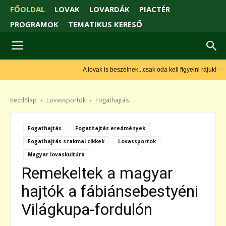
FŐOLDAL
LOVAK
LOVARDÁK
PIACTÉR
PROGRAMOK
TEMATIKUS KERESŐ
A lovak is beszélnek...csak oda kell figyelni rájuk! - Monty
Roberts
Kezdőlap
Lovassportok
Fogathajtás
Fogathajtás
Fogathajtás eredmények
Fogathajtás szakmai cikkek
Lovassportok
Magyar lovaskultúra
Remekeltek a magyar
hajtók a fábiánsebestyéni
Világkupa-fordulón