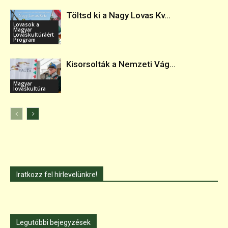
Töltsd ki a Nagy Lovas Kv...
Lovasok a
Magyar
Lovaskultúráért
Program
Kisorsolták a Nemzeti Vág...
Magyar
lovaskultúra
Iratkozz fel hírlevelünkre!
Legutóbbi bejegyzések