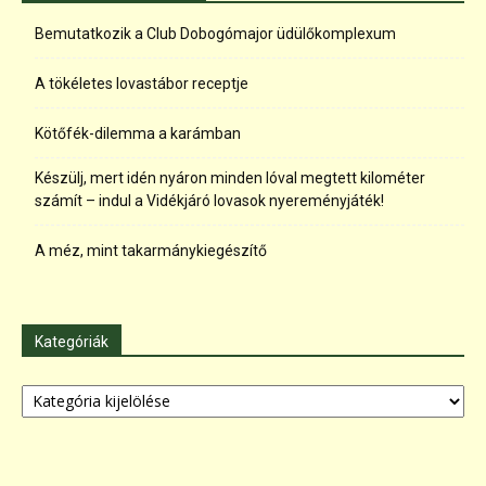
Bemutatkozik a Club Dobogómajor üdülőkomplexum
A tökéletes lovastábor receptje
Kötőfék-dilemma a karámban
Készülj, mert idén nyáron minden lóval megtett kilométer
számít – indul a Vidékjáró lovasok nyereményjáték!
A méz, mint takarmánykiegészítő
Kategóriák
Kategóriák