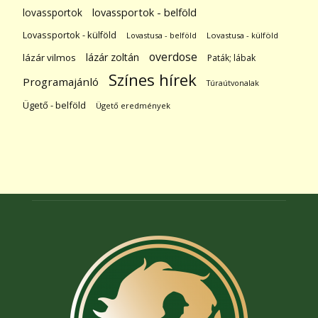
lovassportok
lovassportok - belföld
Lovassportok - külföld
Lovastusa - belföld
Lovastusa - külföld
overdose
lázár zoltán
lázár vilmos
Paták; lábak
Színes hírek
Programajánló
Túraútvonalak
Ügető - belföld
Ügető eredmények