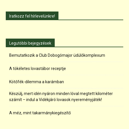
Iratkozz fel hírlevelünkre!
Legutóbbi bejegyzések
Bemutatkozik a Club Dobogómajor üdülőkomplexum
A tökéletes lovastábor receptje
Kötőfék-dilemma a karámban
Készülj, mert idén nyáron minden lóval megtett kilométer
számít – indul a Vidékjáró lovasok nyereményjáték!
A méz, mint takarmánykiegészítő