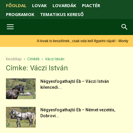
FŐOLDAL
LOVAK
LOVARDÁK
PIACTÉR
PROGRAMOK
TEMATIKUS KERESŐ
A lovak is beszélnek...csak oda kell figyelni rájuk! - Monty Roberts
Kezdőlap
Címkék
Váczi István
Címke: Váczi István
Négyesfogathajtó Eb – Váczi István
kilencedi...
Négyesfogathajtó Eb – Német vezetés,
Dobrovi...