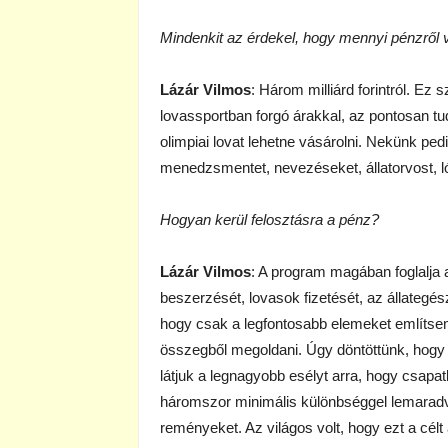
Mindenkit az érdekel, hogy mennyi pénzről 
Lázár Vilmos
: Három milliárd forintról. E
lovassportban forgó árakkal, az pontosan tud
olimpiai lovat lehetne vásárolni. Nekünk ped
menedzsmentet, nevezéseket, állatorvost, lós
Hogyan kerül felosztásra a pénz?
Lázár Vilmos
: A program magában foglalja a
beszerzését, lovasok fizetését, az állategé
hogy csak a legfontosabb elemeket említsem
összegből megoldani. Úgy döntöttünk, hogy
látjuk a legnagyobb esélyt arra, hogy csapat
háromszor minimális különbséggel lemaradva
reményeket. Az világos volt, hogy ezt a cél