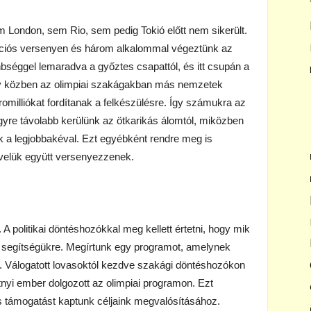
 London, sem Rio, sem pedig Tokió előtt nem sikerült.
ikációs versenyen és három alkalommal végeztünk az
bséggel lemaradva a győztes csapattól, és itt csupán a
ogy közben az olimpiai szakágakban más nemzetek
romilliókat fordítanak a felkészülésre. Így számukra az
egyre távolabb kerülünk az ötkarikás álomtól, miközben
 a legjobbakéval. Ezt egyébként rendre meg is
 velük együtt versenyezzenek.
 A politikai döntéshozókkal meg kellett értetni, hogy mik
a segítségükre. Megírtunk egy programot, amelynek
 Válogatott lovasoktól kezdve szakági döntéshozókon
tnyi ember dolgozott az olimpiai programon. Ezt
és támogatást kaptunk céljaink megvalósításához.