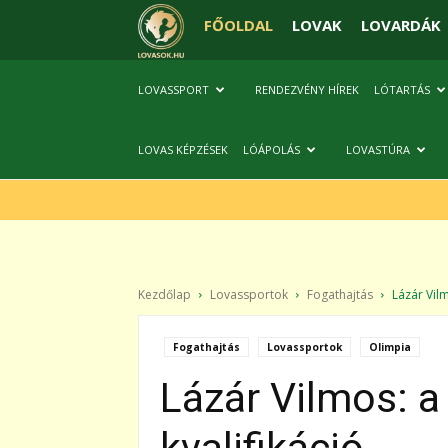
FŐOLDAL
LOVAK
LOVARDÁK
LOVASSPORT
RENDEZVÉNY HÍREK
LÓTARTÁS
LOVAS KÉPZÉSEK
LÓÁPOLÁS
LOVASTÚRA
Kezdőlap
Lovassportok
Fogathajtás
Lázár Vilm
Fogathajtás
Lovassportok
Olimpia
Lázár Vilmos: a 