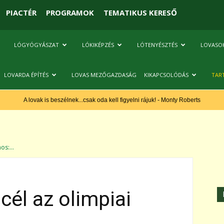
PIACTÉR
PROGRAMOK
TEMATIKUS KERESŐ
LÓGYÓGYÁSZAT
LÓKIKÉPZÉS
LÓTENYÉSZTÉS
LOVASO
LOVARDA ÉPÍTÉS
LOVAS MEZŐGAZDASÁG
KIKAPCSOLÓDÁS
TAR
A lovak is beszélnek...csak oda kell figyelni rájuk! - Monty Roberts
os:...
cél az olimpiai