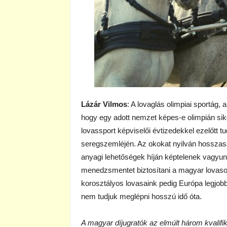
Lázár Vilmos
: A lovaglás olimpiai sportág,
hogy egy adott nemzet képes-e olimpián si
lovassport képviselői évtizedekkel ezelőtt t
seregszemléjén. Az okokat nyilván hosszasa
anyagi lehetőségek híján képtelenek vagyunk
menedzsmentet biztosítani a magyar lovasok 
korosztályos lovasaink pedig Európa legjob
nem tudjuk meglépni hosszú idő óta.
A magyar díjugratók az elmúlt három kvalifi