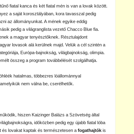
tűnő fiatal kanca és két fiatal mén is van a lovak között.
z a saját korosztályában, kora tavasszal pedig
zni az állományunkat. A mének egyike eddig
sik pedig a világranglista vezető Chacco Blue fia.
tenek a magyar tenyésztőknek. Résztulajdont
agyar lovasok alá kerülnek majd. Velük a cél szintén a
tegóriája, Európa-bajnokság, világbajnokság, olimpia.
emélt összeg a program továbbélését szolgálhatja.
hléék hatalmas, többezres lóállománnyal
lamelyikük nem válna be, cserélhetők.
 működik, hiszen Kaizinger Balázs a Szövetség által
ilágbajnokságra, időközben pedig egy újabb fiatal lóba
 és lovakat kaptak és természetesen a
fogathajtók
is