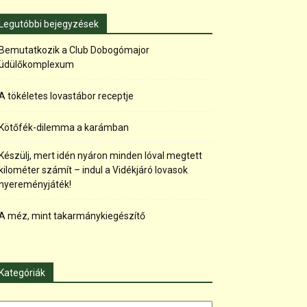
Legutóbbi bejegyzések
Bemutatkozik a Club Dobogómajor
üdülőkomplexum
A tökéletes lovastábor receptje
Kötőfék-dilemma a karámban
Készülj, mert idén nyáron minden lóval megtett
kilométer számít – indul a Vidékjáró lovasok
nyereményjáték!
A méz, mint takarmánykiegészítő
Kategóriák
tegóriák