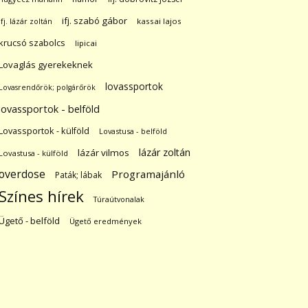
ifj. szabó gábor
ifj. lázár zoltán
kassai lajos
krucsó szabolcs
lipicai
Lovaglás gyerekeknek
lovassportok
Lovasrendőrök; polgárőrök
lovassportok - belföld
Lovassportok - külföld
Lovastusa - belföld
lázár zoltán
lázár vilmos
Lovastusa - külföld
overdose
Programajánló
Paták; lábak
Színes hírek
Túraútvonalak
Ügető - belföld
Ügető eredmények