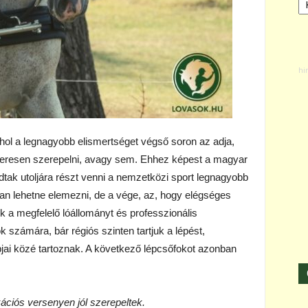
 ahol a legnagyobb elismertséget végső soron az adja,
keresen szerepelni, avagy sem. Ehhez képest a magyar
udtak utoljára részt venni a nemzetközi sport legnagyobb
n lehetne elemezni, de a vége, az, hogy elégséges
 a megfelelő lóállományt és professzionális
számára, bár régiós szinten tartjuk a lépést,
bjai közé tartoznak. A következő lépcsőfokot azonban
kációs versenyen jól szerepeltek.