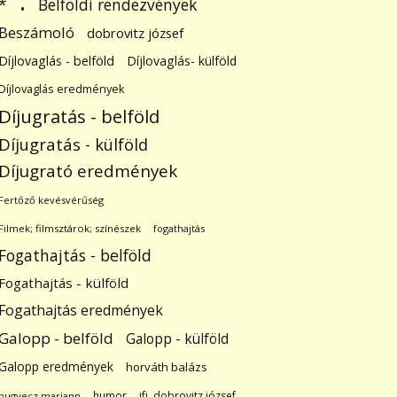
.
Belföldi rendezvények
*
Beszámoló
dobrovitz józsef
Díjlovaglás - belföld
Díjlovaglás- külföld
Díjlovaglás eredmények
Díjugratás - belföld
Díjugratás - külföld
Díjugrató eredmények
Fertőző kevésvérűség
Filmek; filmsztárok; színészek
fogathajtás
Fogathajtás - belföld
Fogathajtás - külföld
Fogathajtás eredmények
Galopp - belföld
Galopp - külföld
Galopp eredmények
horváth balázs
humor
ifj. dobrovitz józsef
hugyecz mariann