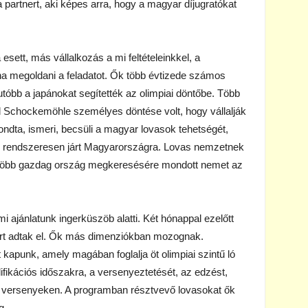
 a partnert, aki képes arra, hogy a magyar díjugratókat
a esett, más vállalkozás a mi feltételeinkkel, a
na megoldani a feladatot. Ők több évtizede számos
gutóbb a japánokat segítették az olimpiai döntőbe. Több
l Schockemöhle személyes döntése volt, hogy vállalják
dta, ismeri, becsüli a magyar lovasok tehetségét,
edig rendszeresen járt Magyarországra. Lovas nemzetnek
. Több gazdag ország megkeresésére mondott nemet az
ajánlatunk ingerküszöb alatti. Két hónappal ezelőtt
róért adtak el. Ők más dimenziókban mozognak.
punk, amely magában foglalja öt olimpiai szintű ló
ifikációs időszakra, a versenyeztetését, az edzést,
obb versenyeken. A programban résztvevő lovasokat ők
g.