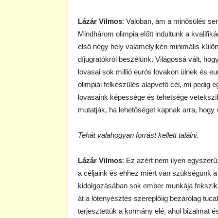
Lázár Vilmos
: Valóban, ám a minősülés sem
Mindhárom olimpia előtt indultunk a kvalif
első négy hely valamelyikén minimális külön
díjugratókról beszélünk. Világossá vált, h
lovasai sok millió eurós lovakon ülnek és eu
olimpiai felkészülés alapvető cél, mi pedig 
lovasaink képessége és tehetsége vetekszik
mutatják, ha lehetőséget kapnak arra, hogy
Tehát valahogyan forrást kellett találni.
Lázár Vilmos
: Ez azért nem ilyen egyszerű.
a céljaink és ehhez miért van szükségünk 
kidolgozásában sok ember munkája fekszik.
át a lótenyésztés szereplőiig bezárólag tuca
terjesztettük a kormány elé, ahol bizalmat 