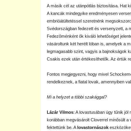
A másik cél az utánpótlás biztosítása. Hat ki
A kancák mindegyike eredményesen versenye
embrióátültetéssel szeretnénk megsokszoro
Svédországban fedezett és versenyzett, a má
Fedezőménként ők kiváló lehetőséget jelen
vásároltunk két herélt lóban is, amelyek a m
legmagasabb szint, vagyis a bajnokságok ka
Csakis ezek után értékesíthetők. Az értük r
Fontos megjegyezni, hogy mivel Schockemö
rendelkeznek, a fiatal lovak, amennyiben va
Mi a helyzet a többi szakággal?
Lázár Vilmos
: A lovastusában úgy tűnik jól
korábban megvásárolt Cloverrel minősült a v
fektettünk be. A
lovastornászok
eszközöket