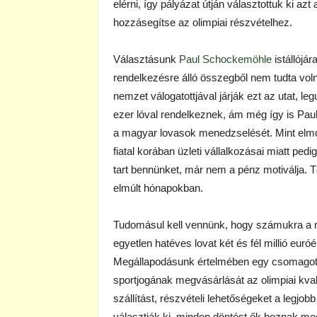
elérni, így pályázat útján választottuk ki azt
hozzásegítse az olimpiai részvételhez.
Választásunk
Paul Schockemöhle
istállójár
rendelkezésre álló összegből nem tudta vol
nemzet válogatottjával járják ezt az utat, le
ezer lóval rendelkeznek, ám még így is Pau
a magyar lovasok menedzselését. Mint elmon
fiatal korában üzleti vállalkozásai miatt p
tart bennünket, már nem a pénz motiválja
elmúlt hónapokban.
Tudomásul kell vennünk, hogy számukra a mi 
egyetlen hatéves lovat két és fél millió eu
Megállapodásunk értelmében egy csomagot ka
sportjogának megvásárlását az olimpiai kval
szállítást, részvételi lehetőségeket a legj
választják ki, minden döntést ők hoznak me