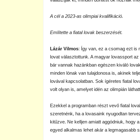
A cél a 2023-as olimpiai kvalifikáció.
Említette a fiatal lovak beszerzését.
Lázár Vilmos
: Így van, ez a csomag ezt is ma
lovat választottunk. A magyar lovassport a
bár vannak hazánkban egészen kiváló lovak
minden lónak van tulajdonosa is, akinek tel
lovával kapcsolatban. Sok ígéretes fiatal lov
volt olyan is, amelyet idén az olimpián láthat
Ezekkel a programban részt vevő fiatal lovak
szeretnénk, ha a lovasaink nyugodtan terve
kitűzve. Ne kelljen amiatt aggódniuk, hogy a
egyed alkalmas lehet akár a legmagasabb szi