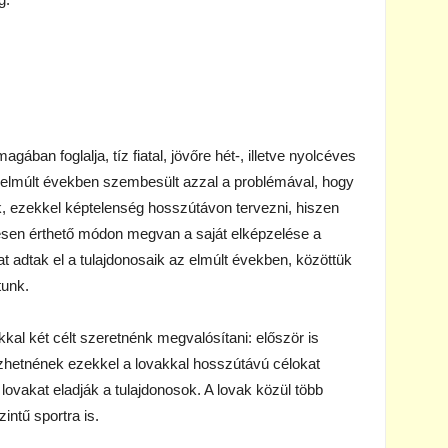
gában foglalja, tíz fiatal, jövőre hét-, illetve nyolcéves
z elmúlt években szembesült azzal a problémával, hogy
, ezekkel képtelenség hosszútávon tervezni, hiszen
jesen érthető módon megvan a saját elképzelése a
at adtak el a tulajdonosaik az elmúlt években, közöttük
tunk.
kal két célt szeretnénk megvalósítani: először is
zhetnének ezekkel a lovakkal hosszútávú célokat
 lovakat eladják a tulajdonosok. A lovak közül több
ntű sportra is.