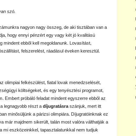
van szó.
z számunkra nagyon nagy összeg, de aki tisztában van a
ja, hogy ennyi pénzért egy vagy két jó kvalitású
ig mindent ebből kell megoldanunk. Lovasítást,
zállítást, felszerelést, ráadásul éveken keresztül.
z olimpiai felkészülést, fiatal lovak menedzselését,
szségügyi költségeket, és egy tenyésztési programot,
. Embert próbáló feladat mindent egyszerre ebből az
 a legnagyobb részt a
díjugratásra
szánjuk, mert itt
ban minősüljünk a párizsi olimpiára. Díjugratóinknak ez
 már majdnem sikerült, talán most valóra válthatják a
t a mi eszközeinkkel, tapasztalatunkkal nem tudjuk