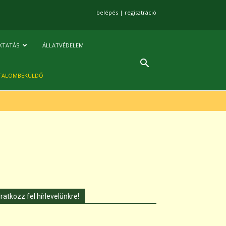
belépés
|
regisztráció
KTATÁS
ÁLLATVÉDELEM
TALOMBEKÜLDŐ
Iratkozz fel hírlevelünkre!