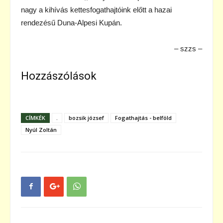
nagy a kihívás kettesfogathajtóink előtt a hazai
rendezésű Duna-Alpesi Kupán.
– szzs –
Hozzászólások
CÍMKÉK
.
bozsik józsef
Fogathajtás - belföld
Nyúl Zoltán