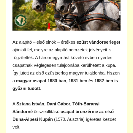
Az alapító – első elnök – értékes
ezüst vándorserleget
ajánlott fel, melyre az alapító nemzetek jelvényeit is
rögzítették. A három egymást követő évben nyertes
csapatnak véglegesen tulajdonába kerülhetett a kupa.
Így jutott az első ezüstserleg magyar tulajdonba, hiszen
a
magyar csapat 1980-ban, 1981-ben és 1982-ben is
győzni tudott
.
A
Sztana István, Dani Gábor, Tóth-Baranyi
Sándorné
összeállítású
csapat bronzérme az első
Duna-Alpesi Kupán
(1979. Ausztria) ígéretes kezdet
volt.