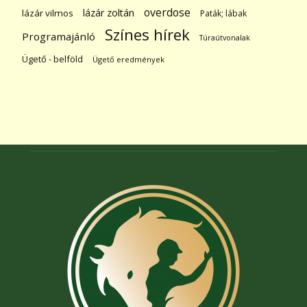
overdose
lázár zoltán
lázár vilmos
Paták; lábak
Színes hírek
Programajánló
Túraútvonalak
Ügető - belföld
Ügető eredmények