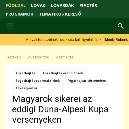
FŐOLDAL
LOVAK
LOVARDÁK
PIACTÉR
PROGRAMOK
TEMATIKUS KERESŐ
A lovak is beszélnek...csak oda kell figyelni rájuk! - Monty Roberts
Kezdőlap
Lovassportok
Fogathajtás
Fogathajtás
Fogathajtás eredmények
Fogathajtás szakmai cikkek
Fogathajtás történelem
Lovassportok
Magyarok sikerei az
eddigi Duna-Alpesi Kupa
versenyeken