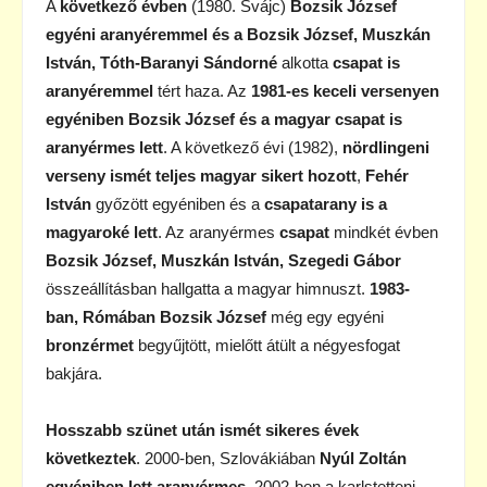
A
következő évben
(1980. Svájc)
Bozsik József
egyéni aranyéremmel és a Bozsik József, Muszkán
István, Tóth-Baranyi Sándorné
alkotta
csapat is
aranyéremmel
tért haza. Az
1981-es keceli versenyen
egyéniben Bozsik József és a magyar csapat is
aranyérmes lett
. A következő évi (1982),
nördlingeni
verseny ismét teljes magyar sikert hozott
,
Fehér
István
győzött egyéniben és a
csapatarany is a
magyaroké lett
. Az aranyérmes
csapat
mindkét évben
Bozsik József, Muszkán István, Szegedi Gábor
összeállításban hallgatta a magyar himnuszt.
1983-
ban, Rómában Bozsik József
még egy egyéni
bronzérmet
begyűjtött, mielőtt átült a négyesfogat
bakjára.
Hosszabb szünet után ismét sikeres évek
következtek
. 2000-ben, Szlovákiában
Nyúl Zoltán
egyéniben lett aranyérmes
. 2002-ben a karlstetteni