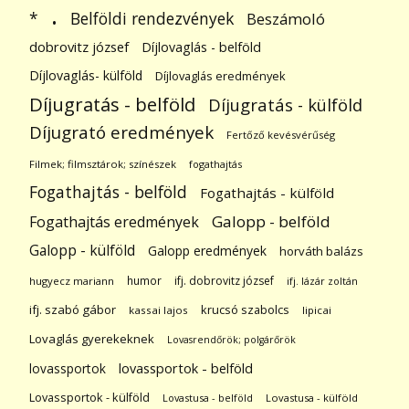
.
Belföldi rendezvények
*
Beszámoló
dobrovitz józsef
Díjlovaglás - belföld
Díjlovaglás- külföld
Díjlovaglás eredmények
Díjugratás - belföld
Díjugratás - külföld
Díjugrató eredmények
Fertőző kevésvérűség
Filmek; filmsztárok; színészek
fogathajtás
Fogathajtás - belföld
Fogathajtás - külföld
Galopp - belföld
Fogathajtás eredmények
Galopp - külföld
Galopp eredmények
horváth balázs
humor
ifj. dobrovitz józsef
hugyecz mariann
ifj. lázár zoltán
ifj. szabó gábor
krucsó szabolcs
kassai lajos
lipicai
Lovaglás gyerekeknek
Lovasrendőrök; polgárőrök
lovassportok
lovassportok - belföld
Lovassportok - külföld
Lovastusa - belföld
Lovastusa - külföld