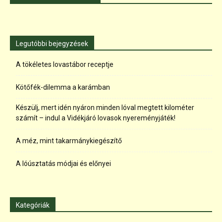
Legutóbbi bejegyzések
A tökéletes lovastábor receptje
Kötőfék-dilemma a karámban
Készülj, mert idén nyáron minden lóval megtett kilométer
számít – indul a Vidékjáró lovasok nyereményjáték!
A méz, mint takarmánykiegészítő
A lóúsztatás módjai és előnyei
Kategóriák