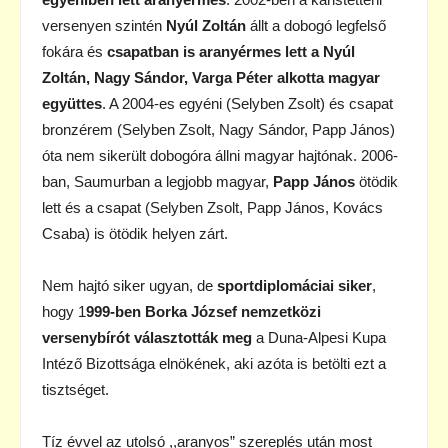
versenyen szintén
Nyúl Zoltán
állt a dobogó legfelső
fokára és
csapatban is aranyérmes lett a Nyúl
Zoltán, Nagy Sándor, Varga Péter alkotta magyar
együttes
. A 2004-es egyéni (Selyben Zsolt) és csapat
bronzérem (Selyben Zsolt, Nagy Sándor, Papp János)
óta nem sikerült dobogóra állni magyar hajtónak. 2006-
ban, Saumurban a legjobb magyar,
Papp János
ötödik
lett és a csapat (Selyben Zsolt, Papp János, Kovács
Csaba) is ötödik helyen zárt.
Nem hajtó siker ugyan, de
sportdiplomáciai siker
,
hogy 1
999-ben Borka József nemzetközi
versenybírót választották meg
a Duna-Alpesi Kupa
Intéző Bizottsága elnökének, aki azóta is betölti ezt a
tisztséget.
Tíz évvel az utolsó ,,aranyos” szereplés után most