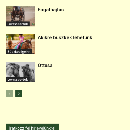
Fogathajtás
Lovassportok
Akikre büszkék lehetünk
Büszkeségeink
Öttusa
Lovassportok
Iratkozz fel hírlevelünkre!