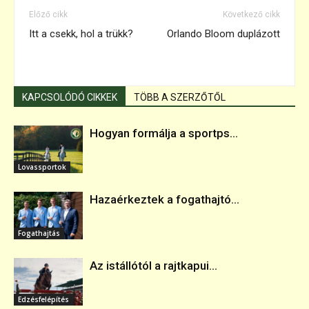
Előző cikk
Következő cikk
Itt a csekk, hol a trükk?
Orlando Bloom duplázott
KAPCSOLÓDÓ CIKKEK
TÖBB A SZERZŐTŐL
Hogyan formálja a sportps...
Lovassportok
Hazaérkeztek a fogathajtó...
Fogathajtás
Az istállótól a rajtkapui...
Edzésfelépítés