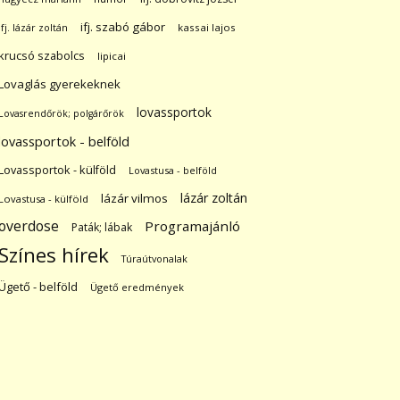
ifj. szabó gábor
ifj. lázár zoltán
kassai lajos
krucsó szabolcs
lipicai
Lovaglás gyerekeknek
lovassportok
Lovasrendőrök; polgárőrök
lovassportok - belföld
Lovassportok - külföld
Lovastusa - belföld
lázár zoltán
lázár vilmos
Lovastusa - külföld
overdose
Programajánló
Paták; lábak
Színes hírek
Túraútvonalak
Ügető - belföld
Ügető eredmények