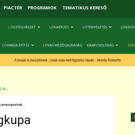
PIACTÉR
PROGRAMOK
TEMATIKUS KERESŐ
LÓGYÓGYÁSZAT
LÓKIKÉPZÉS
LÓTENYÉSZTÉS
LOVASO
LOVARDA ÉPÍTÉS
LOVAS MEZŐGAZDASÁG
KIKAPCSOLÓDÁS
TAR
A lovak is beszélnek...csak oda kell figyelni rájuk! - Monty Roberts
 Vi...
Lovassportok
ágkupa