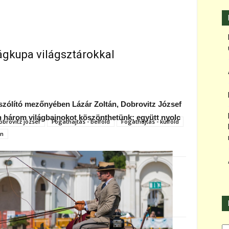
ágkupa világsztárokkal
 szólító mezőnyében Lázár Zoltán, Dobrovitz József
 három világbajnokot köszönthetünk; együtt nyolc
obrovitz józsef
Fogathajtás - belföld
Fogathajtás - külföld
án
Ka