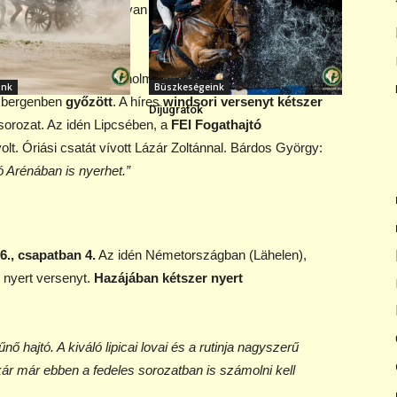
ja
, és a hajtó is többet van az öreg kontinensen, mint a
zerzett. Tavaly Stockholmban, Hannoverben,
ink
Büszkeségeink
ekbergenben
győzött
. A híres
windsori versenyt kétszer
Díjugratók
orozat. Az idén Lipcsében, a
FEI Fogathajtó
lt. Óriási csatát vívott Lázár Zoltánnal. Bárdos György:
 Arénában is nyerhet.”
6., csapatban 4.
Az idén Németországban (Lähelen),
 nyert versenyt.
Hazájában kétszer nyert
űnő hajtó. A kiváló lipicai lovai és a rutinja nagyszerű
ár már ebben a fedeles sorozatban is számolni kell