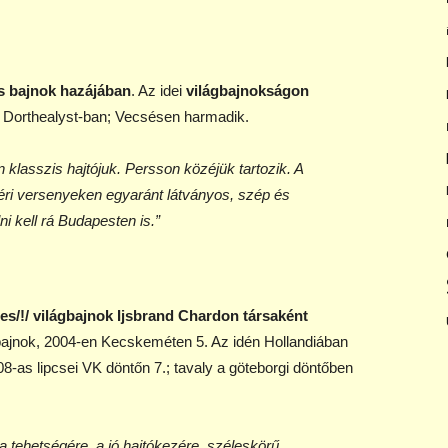
 bajnok hazájában
. Az idei
világbajnokságon
 Dorthealyst-ban; Vecsésen harmadik.
klasszis hajtójuk. Persson közéjük tartozik. A
téri versenyeken egyaránt látványos, szép és
i kell rá Budapesten is.”
es/!/ világbajnok Ijsbrand Chardon társaként
 bajnok, 2004-en Kecskeméten 5. Az idén Hollandiában
-as lipcsei VK döntőn 7.; tavaly a göteborgi döntőben
 a tehetségére, a jó hajtókezére, széleskörű