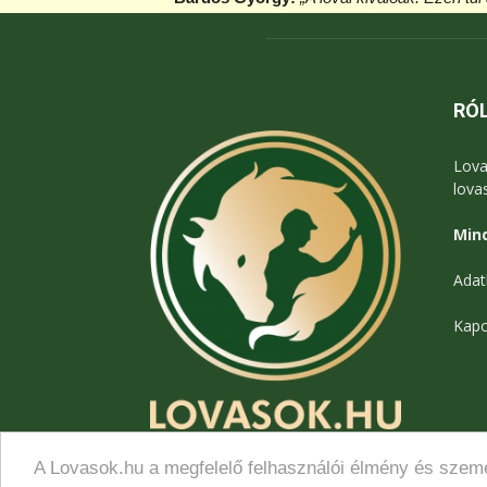
versenytapasztalataira is építhet. Amennyibe
Lázár Zoltán (35)
RÓ
Hatszoros világbajnok.
A világon egyedül n
három csapat-) világbajnoki aranyérme mell
Lova
nyerni.
lova
Mind
A magyar lovassport örökös bajnoka
. Két
legrangosabb lovasversenyén Aachenben 2., 
Adat
világkupa döntőben 5.
Kapc
Egyetemi lovastanár. Fogatának fenntartója
hajt.
Dobrovitz József (40)
A Lovasok.hu a megfelelő felhasználói élmény és szemé
© Lovasok.hu
Csapatvilágbajnok.
(2004., Kecskemét) Az