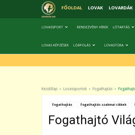
FŐOLDAL
LOVAK
LOVARDÁK
LOVASSPORT
RENDEZVÉNY HÍREK
LÓTARTÁS
LOVAS KÉPZÉSEK
LÓÁPOLÁS
LOVASTÚRA
Kezdőlap
Lovassportok
Fogathajtás
Fogathajtó
Fogathajtás
Fogathajtás szakmai cikkek
Fogathajtó Vil