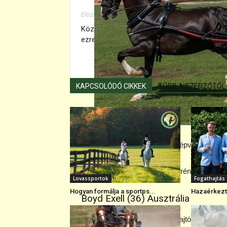
Előző cikk
Közel a százhoz: Nagy Kálmán ny. huszár
ezredes
KAPCSOLÓDÓ CIKKEK
TÖBB A SZERZŐTŐL
Mindhárman a „friss” formát képviselik. Sike
Óriási mezőny jön össze az Arénában!
Lovassportok
Fogathajtás
Hogyan formálja a sportps...
Hazaérkezte
Boyd Exell (36) Ausztrália
A legmagasabban „jegyzett” hajtók közé tart