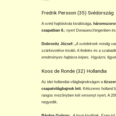
Fredrik Persson (35) Svédország
A svéd hajtóiskola kiválósága,
háromszoros
csapatban 6.
; nyert Donaueschingenben és
Dobrovitz József:
„A svédeknek mindig van 
szárkezelése kiváló. A fedeles és a szabad
eredményes hajtásra képes. Vigyázni, figyeln
Koos de Ronde (32) Hollandia
Az idei hollandiai világbajnokságon a
tízszer
csapatvilágbajnok lett
. Kétszeres holland
rangos mezőnyben két versenyt nyert. A 2008
negyedik.
Bárdos György:
„A lovai kiválóak. Ezen túl