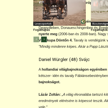
versenyén ott van. A
lovait Európában tart
szülőföldjén.
Az idei
világbajnokságon egyéni bronzot
s
Lovassportok
Büszkesége
Deanvilleben, Donaueschingenben és Bre
Fogathajtás
Fogathajtók
nyerte meg
(2006-ban és 2008-ban). Nagy s
Világkupa Döntőn 4.
Tavaly is vendégünk vo
”Mindig mindenre képes. Akár a Papp László
Daniel Würgler (48) Svájc
A
hollandiai világbajnokságon egyéniben 
kétszer- idén és tavaly Fábiánsebestényben
bajnokságot.
Lázár Zoltán:
„A világ élvonalába tartozó kit
eredmények elérésére is képessé teszik. Ak
vele.”