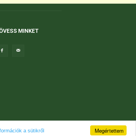
ÖVESS MINKET
Megértettem
formációk a sütikről
Jogi nyilatkozat
Karrier
Kapcsolat