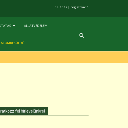
belépés
|
regisztráció
KTATÁS
ÁLLATVÉDELEM
TALOMBEKÜLDŐ
Iratkozz fel hírlevelünkre!