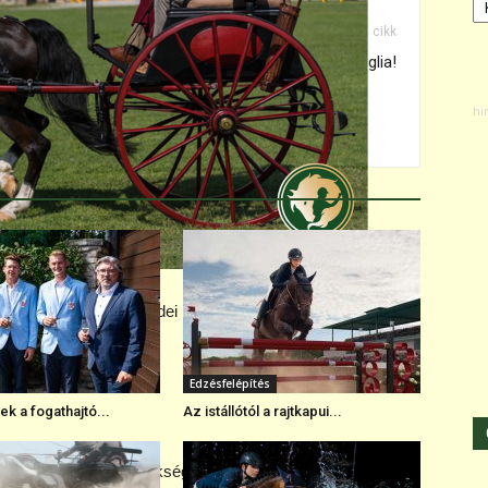
Következő cikk
Irány Anglia!
resen szerepeltek az idei hollandiai világbajnokságon.
Edzésfelépítés
k a fogathajtó...
Az istállótól a rajtkapui...
ozik. Szinte a földkerekség összes fedettpályás