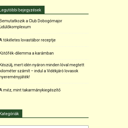
Legutóbbi bejegyzések
Bemutatkozik a Club Dobogómajor
üdülőkomplexum
A tökéletes lovastábor receptje
Kötőfék-dilemma a karámban
Készülj, mert idén nyáron minden lóval megtett
kilométer számít – indul a Vidékjáró lovasok
nyereményjáték!
A méz, mint takarmánykiegészítő
Kategóriák
tegóriák