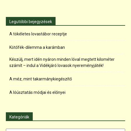
Legutóbbi bejegyzések
A tökéletes lovastábor receptje
Kötőfék-dilemma a karámban
Készülj, mert idén nyáron minden lóval megtett kilométer
számít – indul a Vidékjáró lovasok nyereményjáték!
A méz, mint takarmánykiegészítő
A lóúsztatás módjai és előnyei
Kategóriák
Kategóriák