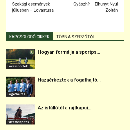
Szakági események
Gyászhír – Elhunyt Nyúl
júliusban – Lovastusa
Zoltán
KAPCSOLÓDÓ CIKKEK
TÖBB A SZERZŐTŐL
Hogyan formálja a sportps...
Lovassportok
Hazaérkeztek a fogathajtó...
Fogathajtás
Az istállótól a rajtkapui...
Edzésfelépítés