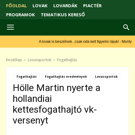
FŐOLDAL
LOVAK
LOVARDÁK
PIACTÉR
PROGRAMOK
TEMATIKUS KERESŐ
A lovak is beszélnek...csak oda kell figyelni rájuk! - Monty Roberts
Kezdőlap
Lovassportok
Fogathajtás
Fogathajtás
Fogathajtás eredmények
Lovassportok
Hölle Martin nyerte a
hollandiai
kettesfogathajtó vk-
versenyt