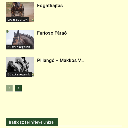
Fogathajtás
Lovassportok
Furioso Fáraó
Büszkeségeink
Pillangó – Makkos V...
Büszkeségeink
Iratkozz fel hírlevelünkre!