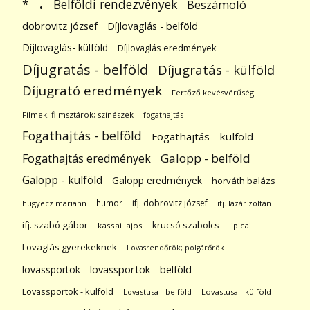
.
Belföldi rendezvények
*
Beszámoló
dobrovitz józsef
Díjlovaglás - belföld
Díjlovaglás- külföld
Díjlovaglás eredmények
Díjugratás - belföld
Díjugratás - külföld
Díjugrató eredmények
Fertőző kevésvérűség
Filmek; filmsztárok; színészek
fogathajtás
Fogathajtás - belföld
Fogathajtás - külföld
Galopp - belföld
Fogathajtás eredmények
Galopp - külföld
Galopp eredmények
horváth balázs
humor
ifj. dobrovitz józsef
hugyecz mariann
ifj. lázár zoltán
ifj. szabó gábor
krucsó szabolcs
kassai lajos
lipicai
Lovaglás gyerekeknek
Lovasrendőrök; polgárőrök
lovassportok
lovassportok - belföld
Lovassportok - külföld
Lovastusa - belföld
Lovastusa - külföld