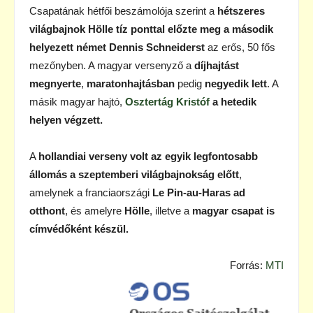
Csapatának hétfői beszámolója szerint a
hétszeres
világbajnok Hölle tíz ponttal előzte meg a második
helyezett német Dennis Schneiderst
az erős, 50 fős
mezőnyben. A magyar versenyző a
díjhajtást
megnyerte
,
maratonhajtásban
pedig
negyedik lett
. A
másik magyar hajtó,
Osztertág Kristóf
a hetedik
helyen végzett.
A
hollandiai verseny volt az egyik legfontosabb
állomás a szeptemberi világbajnokság előtt
,
amelynek a franciaországi
Le Pin-au-Haras ad
otthont
, és amelyre
Hölle
, illetve a
magyar csapat is
címvédőként készül.
Forrás:
MTI