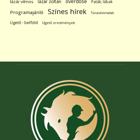
overdose
lázár zoltán
lázár vilmos
Paták; lábak
Színes hírek
Programajánló
Túraútvonalak
Ügető - belföld
Ügető eredmények