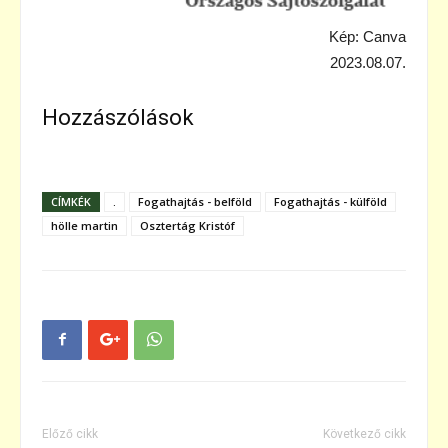
Kép: Canva
2023.08.07.
Hozzászólások
CÍMKÉK
.
Fogathajtás - belföld
Fogathajtás - külföld
hölle martin
Osztertág Kristóf
Előző cikk
Következő cikk