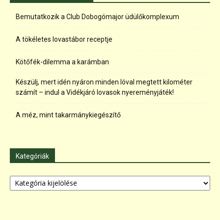
Bemutatkozik a Club Dobogómajor üdülőkomplexum
A tökéletes lovastábor receptje
Kötőfék-dilemma a karámban
Készülj, mert idén nyáron minden lóval megtett kilométer
számít – indul a Vidékjáró lovasok nyereményjáték!
A méz, mint takarmánykiegészítő
Kategóriák
Kategóriák