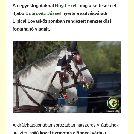
A négyesfogatoknál
Boyd Exell
, míg a ketteseknél
ifjabb
Dobrovitz József
nyerte a szilvásváradi
Lipicai Lovasközpontban rendezett nemzetközi
fogathajtó viadalt.
A királykategóriában sorozatban hatszoros világbajnok
ausztrál hajtó
közel tízpontos előnnyel várta
a