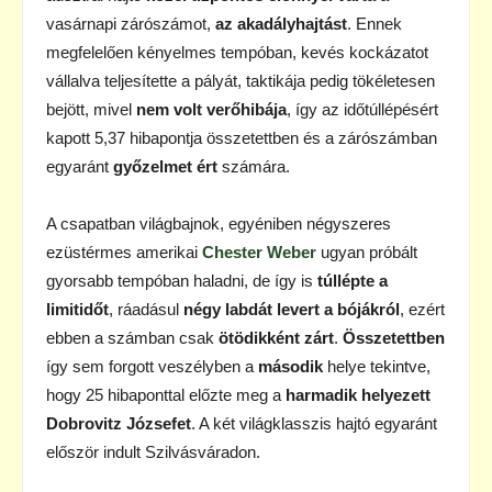
vasárnapi zárószámot,
az akadályhajtást
. Ennek
megfelelően kényelmes tempóban, kevés kockázatot
vállalva teljesítette a pályát, taktikája pedig tökéletesen
bejött, mivel
nem volt verőhibája
, így az időtúllépésért
kapott 5,37 hibapontja összetettben és a zárószámban
egyaránt
győzelmet ért
számára.
A csapatban világbajnok, egyéniben négyszeres
ezüstérmes amerikai
Chester Weber
ugyan próbált
gyorsabb tempóban haladni, de így is
túllépte a
limitidőt
, ráadásul
négy labdát levert a bójákról
, ezért
ebben a számban csak
ötödikként zárt
.
Összetettben
így sem forgott veszélyben a
második
helye tekintve,
hogy 25 hibaponttal előzte meg a
harmadik helyezett
Dobrovitz Józsefet
. A két világklasszis hajtó egyaránt
először indult Szilvásváradon.