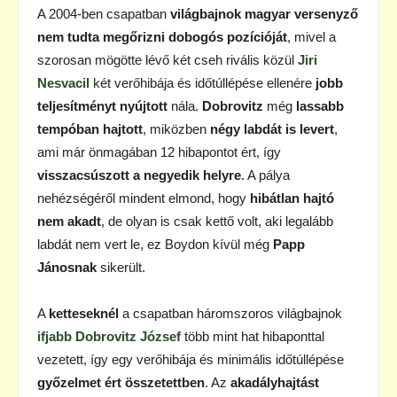
A 2004-ben csapatban
világbajnok magyar versenyző
nem tudta megőrizni dobogós pozícióját
, mivel a
szorosan mögötte lévő két cseh rivális közül
Jiri
Nesvacil
két verőhibája és időtúllépése ellenére
jobb
teljesítményt nyújtott
nála.
Dobrovitz
még
lassabb
tempóban hajtott
, miközben
négy labdát is levert
,
ami már önmagában 12 hibapontot ért, így
visszacsúszott a negyedik helyre
. A pálya
nehézségéről mindent elmond, hogy
hibátlan hajtó
nem akadt
, de olyan is csak kettő volt, aki legalább
labdát nem vert le, ez Boydon kívül még
Papp
Jánosnak
sikerült.
A
ketteseknél
a csapatban háromszoros világbajnok
ifjabb Dobrovitz József
több mint hat hibaponttal
vezetett, így egy verőhibája és minimális időtúllépése
győzelmet ért összetettben
. Az
akadályhajtást