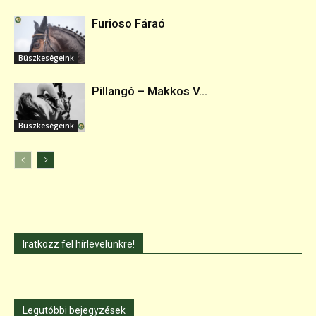
Furioso Fáraó
Büszkeségeink
Pillangó – Makkos V...
Büszkeségeink
Iratkozz fel hírlevelünkre!
Legutóbbi bejegyzések