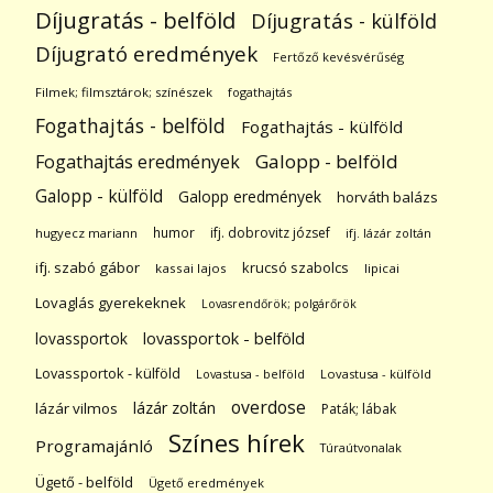
Díjugratás - belföld
Díjugratás - külföld
Díjugrató eredmények
Fertőző kevésvérűség
Filmek; filmsztárok; színészek
fogathajtás
Fogathajtás - belföld
Fogathajtás - külföld
Galopp - belföld
Fogathajtás eredmények
Galopp - külföld
Galopp eredmények
horváth balázs
humor
ifj. dobrovitz józsef
hugyecz mariann
ifj. lázár zoltán
ifj. szabó gábor
krucsó szabolcs
kassai lajos
lipicai
Lovaglás gyerekeknek
Lovasrendőrök; polgárőrök
lovassportok
lovassportok - belföld
Lovassportok - külföld
Lovastusa - belföld
Lovastusa - külföld
overdose
lázár zoltán
lázár vilmos
Paták; lábak
Színes hírek
Programajánló
Túraútvonalak
Ügető - belföld
Ügető eredmények