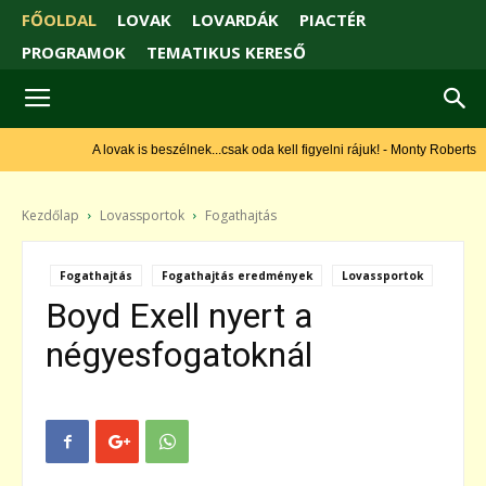
FŐOLDAL
LOVAK
LOVARDÁK
PIACTÉR
PROGRAMOK
TEMATIKUS KERESŐ
A lovak is beszélnek...csak oda kell figyelni rájuk! - Monty Roberts
Kezdőlap
Lovassportok
Fogathajtás
Fogathajtás
Fogathajtás eredmények
Lovassportok
Boyd Exell nyert a
négyesfogatoknál