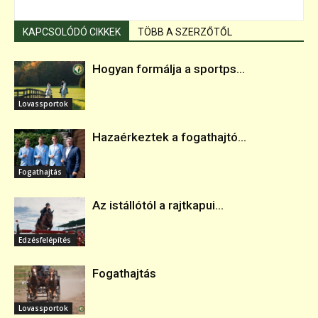
KAPCSOLÓDÓ CIKKEK
TÖBB A SZERZŐTŐL
Hogyan formálja a sportps...
Lovassportok
Hazaérkeztek a fogathajtó...
Fogathajtás
Az istállótól a rajtkapui...
Edzésfelépítés
Fogathajtás
Lovassportok