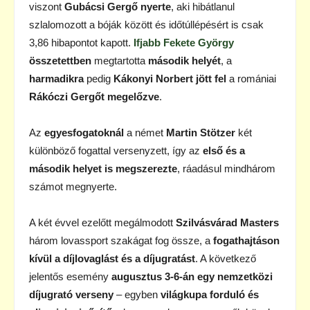
viszont
Gubácsi Gergő nyerte
, aki hibátlanul
szlalomozott a bóják között és időtúllépésért is csak
3,86 hibapontot kapott.
Ifjabb Fekete György
összetettben
megtartotta
második helyét
, a
harmadikra
pedig
Kákonyi Norbert jött fel
a romániai
Rákóczi Gergőt megelőzve
.
Az
egyesfogatoknál
a német
Martin Stötzer
két
különböző fogattal versenyzett, így az
első és a
második helyet is megszerezte
, ráadásul mindhárom
számot megnyerte.
A két évvel ezelőtt megálmodott
Szilvásvárad Masters
három lovassport szakágat fog össze, a
fogathajtáson
kívül a díjlovaglást és a díjugratást
. A következő
jelentős esemény
augusztus 3-6-án egy nemzetközi
díjugrató verseny
– egyben
világkupa forduló és