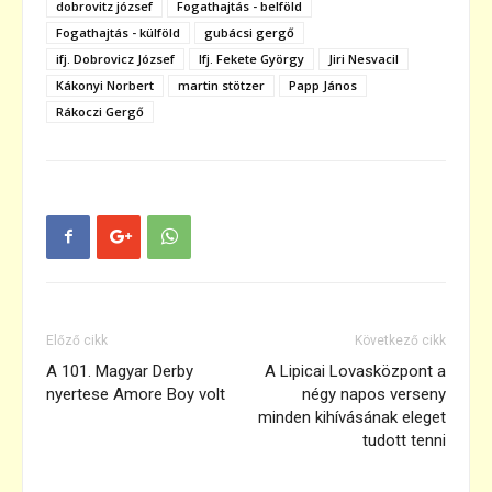
dobrovitz józsef
Fogathajtás - belföld
Fogathajtás - külföld
gubácsi gergő
ifj. Dobrovicz József
Ifj. Fekete György
Jiri Nesvacil
Kákonyi Norbert
martin stötzer
Papp János
Rákoczi Gergő
Előző cikk
Következő cikk
A 101. Magyar Derby
A Lipicai Lovasközpont a
nyertese Amore Boy volt
négy napos verseny
minden kihívásának eleget
tudott tenni