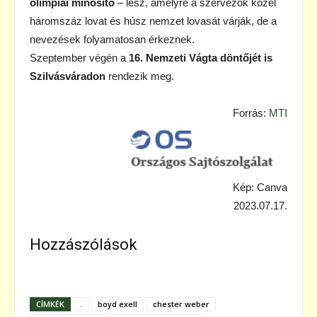
olimpiai minősítő
– lesz, amelyre a szervezők közel
háromszáz lovat és húsz nemzet lovasát várják, de a
nevezések folyamatosan érkeznek.
Szeptember végén a
16. Nemzeti Vágta döntőjét is
Szilvásváradon
rendezik meg.
Forrás:
MTI
Kép: Canva
2023.07.17.
Hozzászólások
CÍMKÉK
.
boyd exell
chester weber