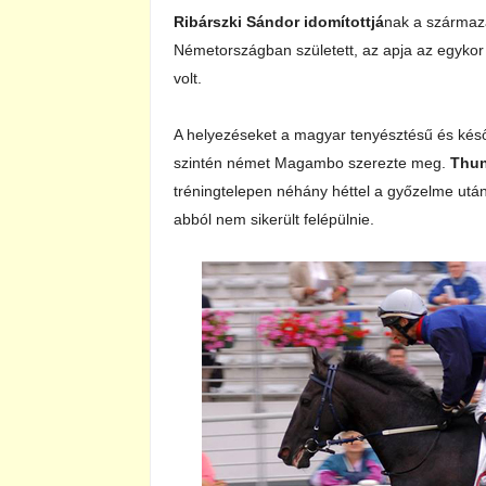
Ribárszki Sándor idomítottjá
nak a származ
Németországban született, az apja az egyko
volt.
A helyezéseket a magyar tenyésztésű és későb
szintén német Magambo szerezte meg.
Thun
tréningtelepen néhány héttel a győzelme után
abból nem sikerült felépülnie.