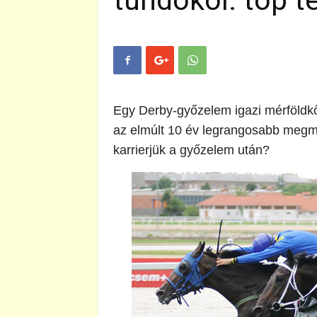
tündököl: top te
Egy Derby-győzelem igazi mérföldkő
az elmúlt 10 év legrangosabb megmér
karrierjük a győzelem után?