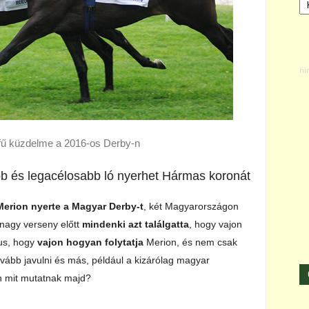
fű küzdelme a 2016-os Derby-n
b és legacélosabb ló nyerhet Hármas koronát
Merion nyerte a Magyar Derby-t
, két Magyarországon
 nagy verseny előtt
mindenki azt találgatta
, hogy vajon
zus, hogy
vajon hogyan folytatja
Merion, és nem csak
ovább javulni és más, például a kizárólag magyar
n mit mutatnak majd?