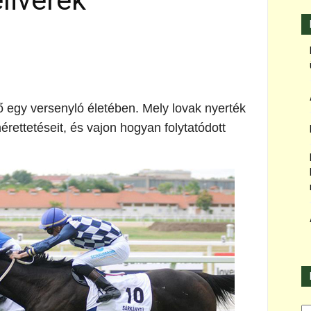
livérek
 egy versenyló életében. Mely lovak nyerték
ettetéseit, és vajon hogyan folytatódott
Ka