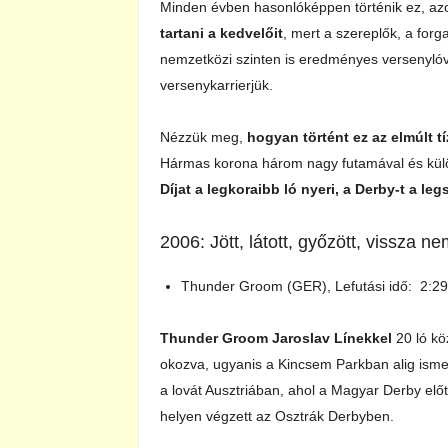
Minden évben hasonlóképpen történik ez, a
tartani a kedvelőit
, mert a szereplők, a for
nemzetközi szinten is eredményes versenylóv
versenykarrierjük.
Nézzük meg,
hogyan történt ez az elmúlt t
Hármas korona három nagy futamával és külö
Díjat a legkoraibb ló nyeri, a Derby-t a l
2006: Jött, látott, győzött, vissza 
Thunder Groom (GER), Lefutási idő: 2:29
Thunder Groom Jaroslav Línekkel
20 ló kö
okozva, ugyanis a Kincsem Parkban alig isme
a lovát Ausztriában, ahol a Magyar Derby el
helyen végzett az Osztrák Derbyben.