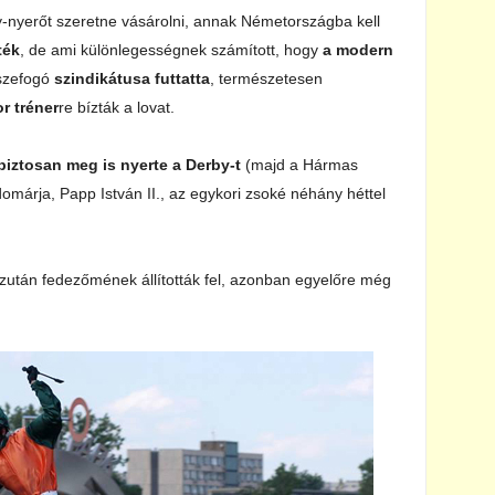
-nyerőt szeretne vásárolni, annak Németországba kell
ték
, de ami különlegességnek számított, hogy
a modern
sszefogó
szindikátusa futtatta
, természetesen
r tréner
re bízták a lovat.
biztosan meg is nyerte a Derby-t
(majd a Hármas
domárja, Papp István II., az egykori zsoké néhány héttel
ezután fedezőmének állították fel, azonban egyelőre még