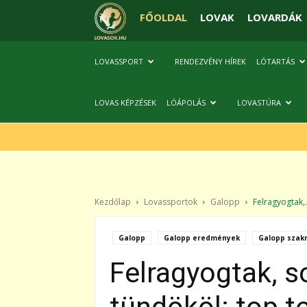
FŐOLDAL
LOVAK
LOVARDÁK
LOVASSPORT
RENDEZVÉNY HÍREK
LÓTARTÁS
LOVAS KÉPZÉSEK
LÓÁPOLÁS
LOVASTÚRA
Kezdőlap
Lovassportok
Galopp
Felragyogtak,.
Galopp
Galopp eredmények
Galopp szakm
Felragyogtak, 