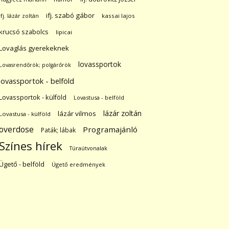
ifj. szabó gábor
ifj. lázár zoltán
kassai lajos
krucsó szabolcs
lipicai
Lovaglás gyerekeknek
lovassportok
Lovasrendőrök; polgárőrök
lovassportok - belföld
Lovassportok - külföld
Lovastusa - belföld
lázár zoltán
lázár vilmos
Lovastusa - külföld
overdose
Programajánló
Paták; lábak
Színes hírek
Túraútvonalak
Ügető - belföld
Ügető eredmények