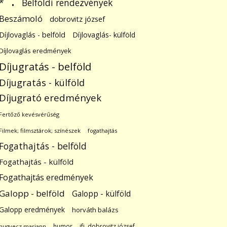
.
Belföldi rendezvények
*
Beszámoló
dobrovitz józsef
Díjlovaglás - belföld
Díjlovaglás- külföld
Díjlovaglás eredmények
Díjugratás - belföld
Díjugratás - külföld
Díjugrató eredmények
Fertőző kevésvérűség
Filmek; filmsztárok; színészek
fogathajtás
Fogathajtás - belföld
Fogathajtás - külföld
Fogathajtás eredmények
Galopp - belföld
Galopp - külföld
Galopp eredmények
horváth balázs
humor
ifj. dobrovitz józsef
hugyecz mariann