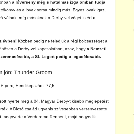
zonban
a lóverseny mégis hatalmas izgalomban tudja
gatókönyv és a lovak sorsa mindig más. Egyes lovak igazi,
á válnak, míg másoknak a Derby-vel véget is ért a
íz évben!
Közben pedig ne feledjük a régi bölcsességet a
nösen a Derby-vel kapcsolatban, azaz, hogy
a Nemzeti
egszerencsésebb, a St. Legert pedig a legacélosabb.
nem jön: Thunder Groom
.6 perc, Hendikepszám: 77,5
zött nyerte meg a 84. Magyar Derby-t kisebb meglepetést
rték. A Dicső család ugyanis szívesebben versenyeztette
őtt megnyerte a Verderemo Rennent, majd negyedik