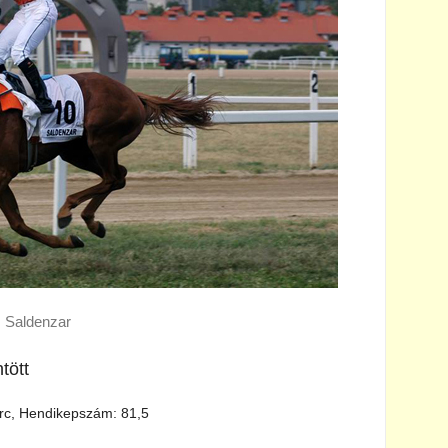
Saldenzar
tött
erc, Hendikepszám: 81,5