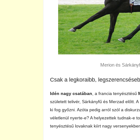
Merion és Sárkány
Csak a legkoraibb, legszerencséseb
Idén nagy csatában
, a francia tenyésztésű
született telivér, Sárkányfű és Merzad előtt. A
ki fog győzni. Azóta pedig arról szól a diskur
véletlenül nyerte-e? A helyezettek tudnak-e t
tenyésztésű lovaknak kiírt nagy versenyekbe