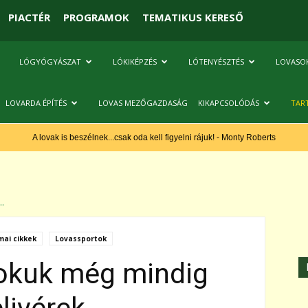
PIACTÉR
PROGRAMOK
TEMATIKUS KERESŐ
LÓGYÓGYÁSZAT
LÓKIKÉPZÉS
LÓTENYÉSZTÉS
LOVASO
LOVARDA ÉPÍTÉS
LOVAS MEZŐGAZDASÁG
KIKAPCSOLÓDÁS
TAR
A lovak is beszélnek...csak oda kell figyelni rájuk! - Monty Roberts
..
ai cikkek
Lovassportok
sokuk még mindig