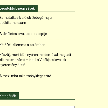
Legutóbbi bejegyzések
Bemutatkozik a Club Dobogómajor
üdülőkomplexum
A tökéletes lovastábor receptje
Kötőfék-dilemma a karámban
Készülj, mert idén nyáron minden lóval megtett
kilométer számít – indul a Vidékjáró lovasok
nyereményjáték!
A méz, mint takarmánykiegészítő
Kategóriák
tegóriák