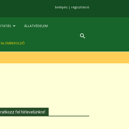
belépés
|
regisztráció
KTATÁS
ÁLLATVÉDELEM
TALOMBEKÜLDŐ
Iratkozz fel hírlevelünkre!