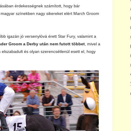
ásában érdekességnek számított, hogy bár
r magyar színekben nagy sikereket elért March Groom
b igazán jó versenylóvá érett Star Fury, valamint a
der Groom a Derby után nem futott többet
, mivel a
 elszabadult és olyan szerencsétlenül esett el, hogy