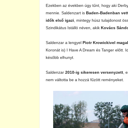
Ezekben az években úgy tűnt, hogy aki Derby
mennie. Saldenzart is
Baden-Badenban vet
idők első igazi
, mintegy húsz tulajdonost ö
Szindikátus Istálló néven, akik
Kovács Sándo
Saldenzar a lengyel
Piotr Krowickivel maga
Koronát is) I Have A Dream és Tanger előtt. I
később elhunyt.
Saldenzar
2010-ig sikeresen versenyzett
, 
nem váltotta be a hozzá fűzött reményeket.