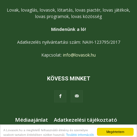
Lovak, lovaglás, lovasok, lótartás, lovas piactér, lovas játékok,
lovas programok, lovas közösség
Mindenünk a ló!
Adatkezelés nyilvántartási szám: NAIH-123795/2017
Kapcsolat:
info@lovasok.hu
KÖVESS MINKET
Médiaajánlat
Adatkezelési tájékoztató
Jogi nyilatkozat
Karrier
Kapcsolat
A Lovasok.hu a megfelelő felhasználói élmény és személyre
Megértettem
szabott tartalom érdekében sütiket használ.
További információk