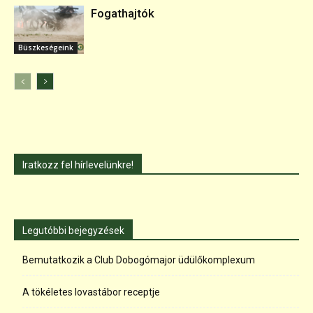
Fogathajtók
Büszkeségeink
Iratkozz fel hírlevelünkre!
Legutóbbi bejegyzések
Bemutatkozik a Club Dobogómajor üdülőkomplexum
A tökéletes lovastábor receptje