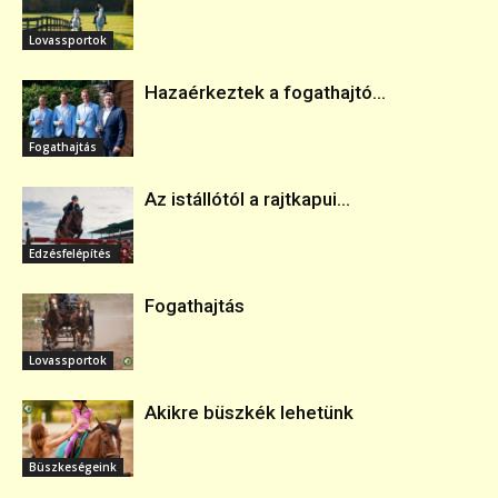
Lovassportok
Hazaérkeztek a fogathajtó...
Fogathajtás
Az istállótól a rajtkapui...
Edzésfelépítés
Fogathajtás
Lovassportok
Akikre büszkék lehetünk
Büszkeségeink