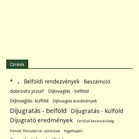
Címkék
.
Belföldi rendezvények
*
Beszámoló
dobrovitz józsef
Díjlovaglás - belföld
Díjlovaglás- külföld
Díjlovaglás eredmények
Díjugratás - belföld
Díjugratás - külföld
Díjugrató eredmények
Fertőző kevésvérűség
Filmek; filmsztárok; színészek
fogathajtás