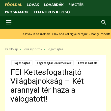
FŐOLDAL
LOVAK
LOVARDÁK
PIACTÉR
PROGRAMOK
TEMATIKUS KERESŐ
A lovak is beszélnek...csak oda kell figyelni rájuk! - Monty Roberts
Kezdőlap
Lovassportok
Fogathajtás
Fogathajtás
Fogathajtás eredmények
Lovassportok
FEI Kettesfogathajtó
Világbajnokság – Két
arannyal tér haza a
válogatott!