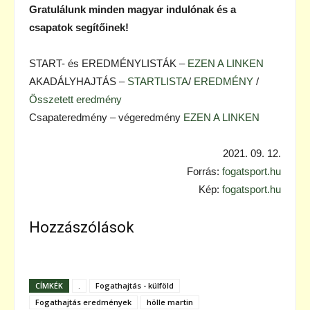
Gratulálunk minden magyar indulónak és a
csapatok segítőinek!
START- és EREDMÉNYLISTÁK –
EZEN A LINKEN
AKADÁLYHAJTÁS –
STARTLISTA
/
EREDMÉNY
/
Összetett eredmény
Csapateredmény – végeredmény
EZEN A LINKEN
2021. 09. 12.
Forrás:
fogatsport.hu
Kép:
fogatsport.hu
Hozzászólások
CÍMKÉK
.
Fogathajtás - külföld
Fogathajtás eredmények
hölle martin