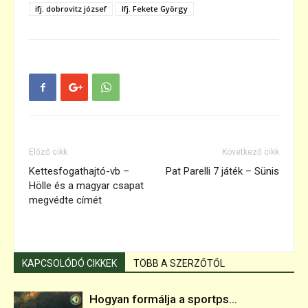
ifj. dobrovitz józsef
Ifj. Fekete György
Előző cikk
Következő cikk
Kettesfogathajtó-vb –
Pat Parelli 7 játék – Sünis
Hölle és a magyar csapat
megvédte címét
KAPCSOLÓDÓ CIKKEK
TÖBB A SZERZŐTŐL
Hogyan formálja a sportps...