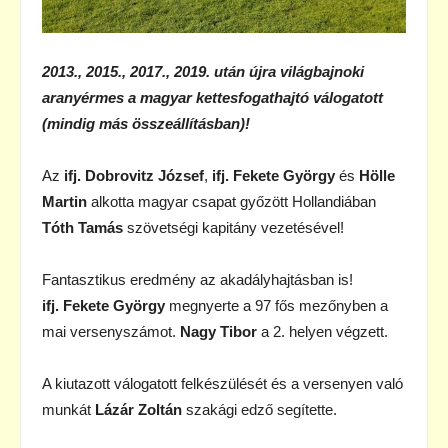
2013., 2015., 2017., 2019. után újra világbajnoki
aranyérmes a magyar kettesfogathajtó válogatott
(mindig más összeállításban)!
Az
ifj. Dobrovitz József
,
ifj. Fekete György
és
Hölle
Martin
alkotta magyar csapat győzött Hollandiában
Tóth Tamás
szövetségi kapitány vezetésével!
Fantasztikus eredmény az akadályhajtásban is!
ifj. Fekete György
megnyerte a 97 fős mezőnyben a
mai versenyszámot.
Nagy Tibor
a 2. helyen végzett.
A kiutazott válogatott felkészülését és a versenyen való
munkát
Lázár Zoltán
szakági edző segítette.