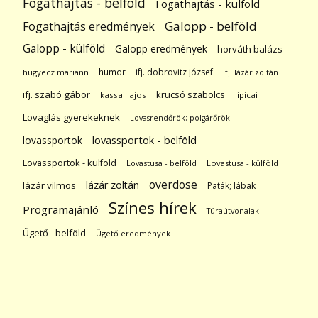
Fogathajtás - belföld
Fogathajtás - külföld
Galopp - belföld
Fogathajtás eredmények
Galopp - külföld
Galopp eredmények
horváth balázs
humor
ifj. dobrovitz józsef
hugyecz mariann
ifj. lázár zoltán
ifj. szabó gábor
krucsó szabolcs
kassai lajos
lipicai
Lovaglás gyerekeknek
Lovasrendőrök; polgárőrök
lovassportok
lovassportok - belföld
Lovassportok - külföld
Lovastusa - belföld
Lovastusa - külföld
overdose
lázár zoltán
lázár vilmos
Paták; lábak
Színes hírek
Programajánló
Túraútvonalak
Ügető - belföld
Ügető eredmények