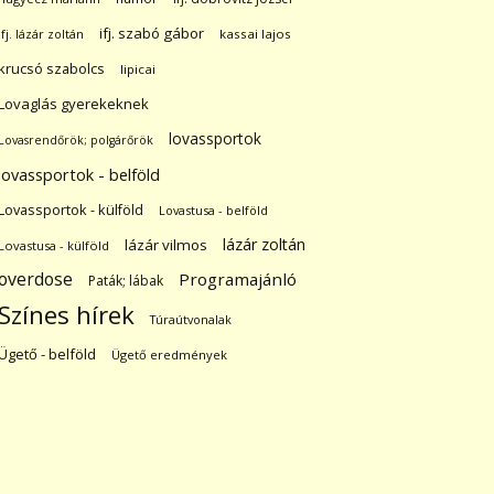
ifj. szabó gábor
ifj. lázár zoltán
kassai lajos
krucsó szabolcs
lipicai
Lovaglás gyerekeknek
lovassportok
Lovasrendőrök; polgárőrök
lovassportok - belföld
Lovassportok - külföld
Lovastusa - belföld
lázár zoltán
lázár vilmos
Lovastusa - külföld
overdose
Programajánló
Paták; lábak
Színes hírek
Túraútvonalak
Ügető - belföld
Ügető eredmények