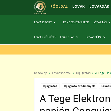
FŐOLDAL
LOVAK
LOVARDÁK
LOVASSPORT
RENDEZVÉNY HÍREK
LÓTARTÁS
LOVAS KÉPZÉSEK
LÓÁPOLÁS
LOVASTÚRA
Kezdőlap
Lovassportok
Díjugratás
A Tege Elekt
Díjugratás
Díjugrató eredmények
Lovass
A Tege Elektron