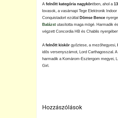
A
felnőtt kategória nagykör
ében, ahol a
13
lovasok, a vasárnapi Tege Elektronik Indoor
Conquistadort ezúttal
Dömse Bence
nyergel
Balázst
utasította maga mögé. Harmadik és 
végzett Concordia HB és Chablis nyergében
A
felnőtt kiskör
győztese, a mezőhegyesi,
idős versenyszámot, Lord Carthagosszal. 
harmadik a Komárom-Esztergom megyei, La
Girl.
Hozzászólások