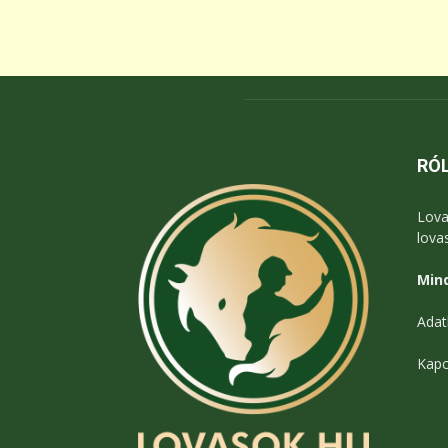
RÓ
Lova
lova
Mind
Adat
Kapc