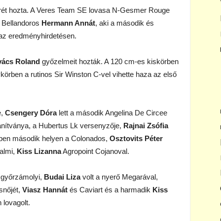
rét hozta. A Veres Team SE lovasa N-Gesmer Rouge
a Bellandoros
Hermann Annát
, aki a második és
at az eredményhirdetésen.
ács Roland
győzelmeit hozták. A 120 cm-es kiskörben
ykörben a rutinos Sir Winston C-vel vihette haza az első
e,
Csengery Dóra
lett a második Angelina De Circee
tanítványa, a Hubertus Lk versenyzője,
Rajnai Zsófia
ben második helyen a Colonados,
Osztovits Péter
halmi,
Kiss Lizanna
Agropoint Cojanoval.
győrzámolyi,
Budai Liza
volt a nyerő Megarával,
snőjét,
Viasz Hannát
és Caviart és a harmadik
Kiss
 lovagolt.