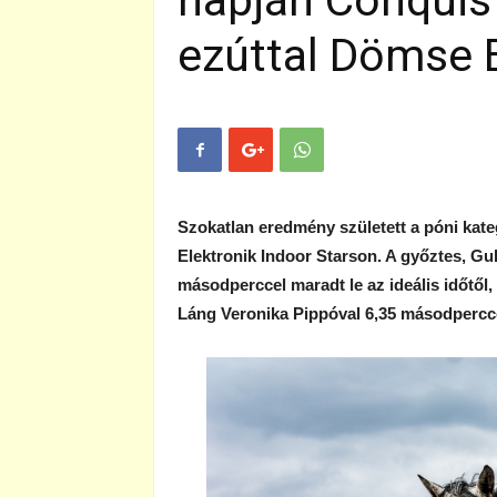
napján Conquis
ezúttal Dömse 
Szokatlan eredmény született a póni kat
Elektronik Indoor Starson. A győztes, G
másodperccel maradt le az ideális időtől
Láng Veronika Pippóval 6,35 másodpercc