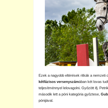
Ezek a nagyobb eltérések ritkák a nemzeti 
kétfázisos versenyszám
ában két lovas tud
teljesítménnyel lelovagolni. Győzött ifj. Petr
második lett a póni kategória győztese,
Gub
pónijával.