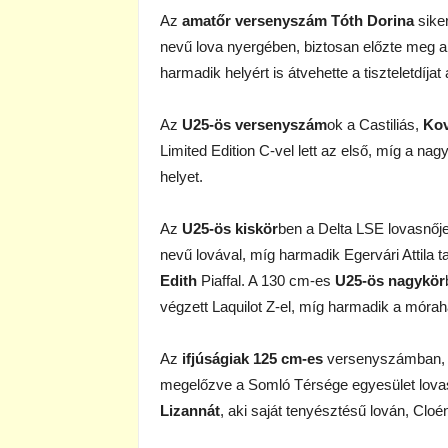
Az
amatőr versenyszám Tóth Dorina
sike
nevű lova nyergében, biztosan előzte meg 
harmadik helyért is átvehette a tiszteletdíj
Az
U25-ös versenyszám
ok a Castiliás,
Kov
Limited Edition C-vel lett az első, míg a nag
helyet.
Az
U25-ös kiskör
ben a Delta LSE lovasnőj
nevű lovával, míg harmadik Egervári Attila 
Edith
Piaffal. A 130 cm-es
U25-ös nagykör
végzett Laquilot Z-el, míg harmadik a móra
Az
ifjúságiak 125 cm-es
versenyszámban, 
megelőzve a Somló Térsége egyesület lova
Lizannát
, aki saját tenyésztésű lován, Cloén