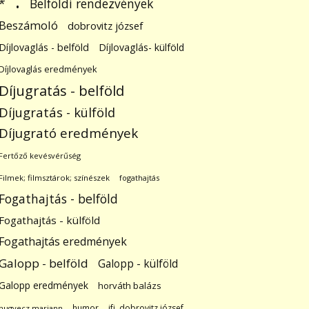
.
Belföldi rendezvények
*
Beszámoló
dobrovitz józsef
Díjlovaglás - belföld
Díjlovaglás- külföld
Díjlovaglás eredmények
Díjugratás - belföld
Díjugratás - külföld
Díjugrató eredmények
Fertőző kevésvérűség
Filmek; filmsztárok; színészek
fogathajtás
Fogathajtás - belföld
Fogathajtás - külföld
Fogathajtás eredmények
Galopp - belföld
Galopp - külföld
Galopp eredmények
horváth balázs
humor
ifj. dobrovitz józsef
hugyecz mariann