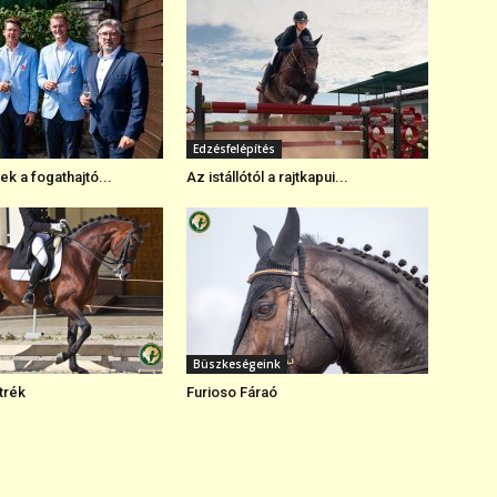
Edzésfelépítés
k a fogathajtó...
Az istállótól a rajtkapui...
Büszkeségeink
trék
Furioso Fáraó