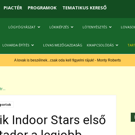
PIACTÉR
PROGRAMOK
TEMATIKUS KERESŐ
LÓGYÓGYÁSZAT
LÓKIKÉPZÉS
LÓTENYÉSZTÉS
LOVASO
LOVARDA ÉPÍTÉS
LOVAS MEZŐGAZDASÁG
KIKAPCSOLÓDÁS
TAR
A lovak is beszélnek...csak oda kell figyelni rájuk! - Monty Roberts
r...
portok
ik Indoor Stars első