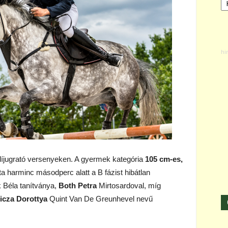
díjugrató versenyeken. A gyermek kategória
105 cm-es,
ta harminc másodperc alatt a B fázist hibátlan
ik Béla tanítványa,
Both Petra
Mirtosardoval, míg
icza Dorottya
Quint Van De Greunhevel nevű