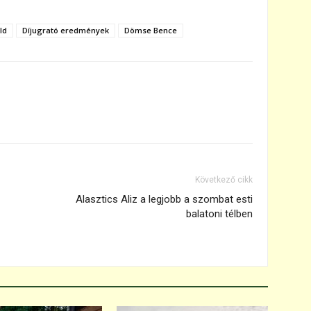
ld
Díjugrató eredmények
Dömse Bence
Következő cikk
Alasztics Aliz a legjobb a szombat esti
balatoni télben