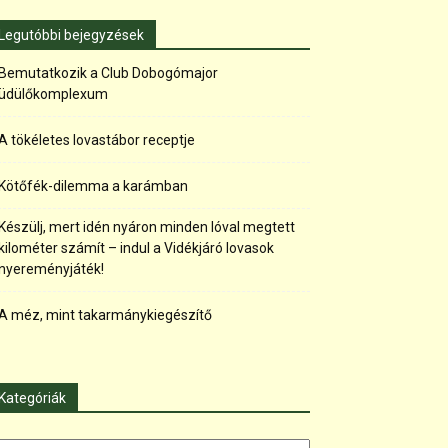
Legutóbbi bejegyzések
Bemutatkozik a Club Dobogómajor
üdülőkomplexum
A tökéletes lovastábor receptje
Kötőfék-dilemma a karámban
Készülj, mert idén nyáron minden lóval megtett
kilométer számít – indul a Vidékjáró lovasok
nyereményjáték!
A méz, mint takarmánykiegészítő
Kategóriák
tegóriák