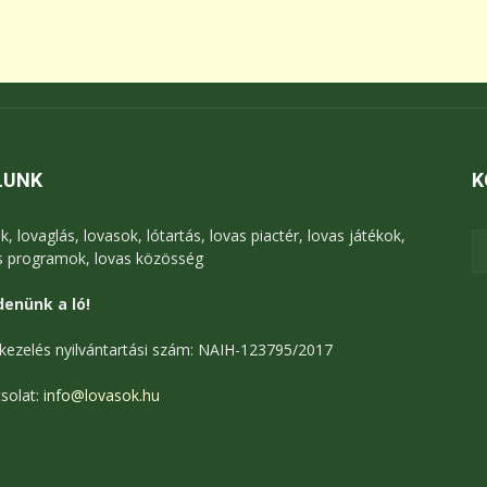
LUNK
K
k, lovaglás, lovasok, lótartás, lovas piactér, lovas játékok,
s programok, lovas közösség
enünk a ló!
kezelés nyilvántartási szám: NAIH-123795/2017
solat:
info@lovasok.hu