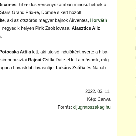
5 cm-es
, hiba-idős versenyszámban minősülhetnek a
 Stars Grand Prix-re, Dömse sikert hozott.
te, aki az ötszörös magyar bajnok Airventes,
Horváth
negyedik helyen Pirik Zsolt lovasa,
Alasztics Aliz
.
Potocska Attila
lett, aki utolsó indulóként nyerte a hiba-
A simonpusztai
Rajnai Csilla
Date-el lett a második, míg
guna Lovasklub lovasnője,
Lukács Zsófia
és Nabab
2022. 03. 11.
Kép: Canva
Forrás:
dijugratoszakag.hu