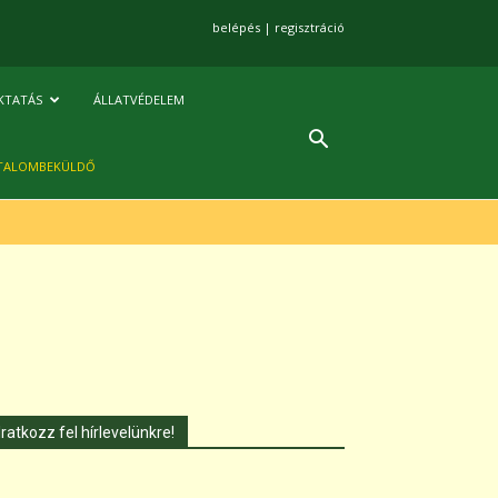
belépés
|
regisztráció
KTATÁS
ÁLLATVÉDELEM
TALOMBEKÜLDŐ
Iratkozz fel hírlevelünkre!