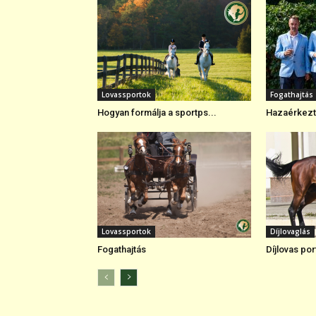
Lovassportok
Fogathajtás
Hogyan formálja a sportps...
Hazaérkezte
Lovassportok
Díjlovaglás
Fogathajtás
Díjlovas por