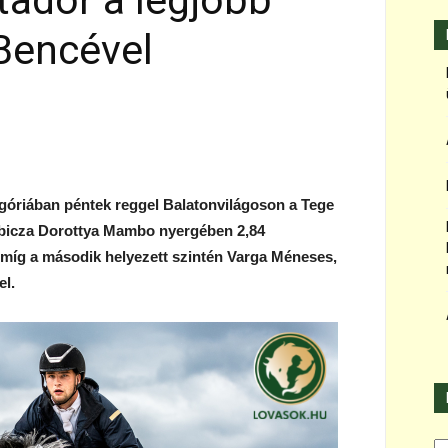
tador a legjobb
Bencével
egóriában péntek reggel Balatonvilágoson a Tege
ubicza Dorottya Mambo nyergében 2,84
, míg a második helyezett szintén Varga Méneses,
el.
Ka