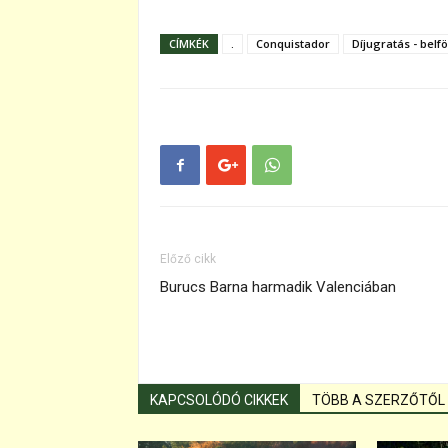
CÍMKÉK
.
Conquistador
Díjugratás - belfö
Előző cikk
Burucs Barna harmadik Valenciában
KAPCSOLÓDÓ CIKKEK
TÖBB A SZERZŐTŐL