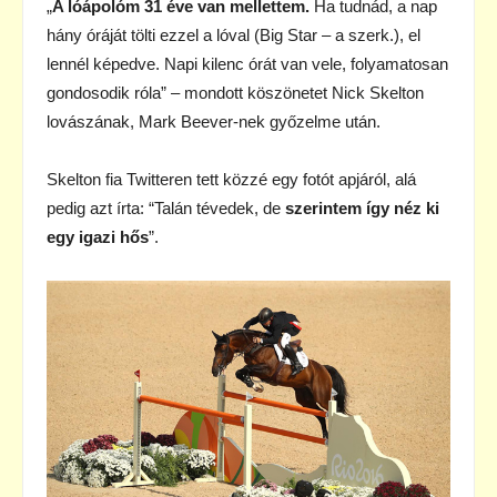
„
A lóápolóm 31 éve van mellettem.
Ha tudnád, a nap
hány óráját tölti ezzel a lóval (Big Star – a szerk.), el
lennél képedve. Napi kilenc órát van vele, folyamatosan
gondosodik róla” – mondott köszönetet Nick Skelton
lovászának, Mark Beever-nek győzelme után.
Skelton fia Twitteren tett közzé egy fotót apjáról, alá
pedig azt írta: “Talán tévedek, de
szerintem így néz ki
egy igazi hős
”.