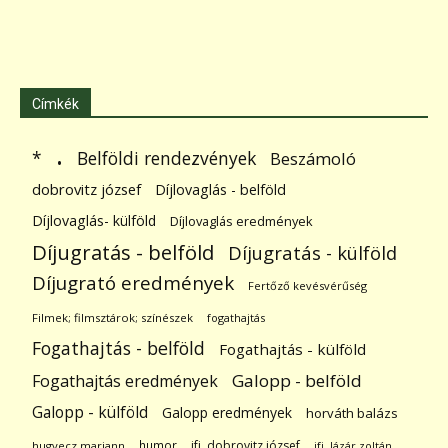
Címkék
.
Belföldi rendezvények
*
Beszámoló
dobrovitz józsef
Díjlovaglás - belföld
Díjlovaglás- külföld
Díjlovaglás eredmények
Díjugratás - belföld
Díjugratás - külföld
Díjugrató eredmények
Fertőző kevésvérűség
Filmek; filmsztárok; színészek
fogathajtás
Fogathajtás - belföld
Fogathajtás - külföld
Galopp - belföld
Fogathajtás eredmények
Galopp - külföld
Galopp eredmények
horváth balázs
humor
ifj. dobrovitz józsef
hugyecz mariann
ifj. lázár zoltán