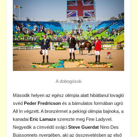
A dobogósok
Második helyen az egész olimpia alatt hibátlanul lovagló
svéd
Peder Fredricson
és a bámulatos formában ugró
All In végzett. A bronzérmet a pekingi olimpia bajnoka, a
kanadai
Eric Lamaze
szerezte meg Fine Ladyvel.
Negyedik a címvédő svájci
Steve Guerdat
Nino Des
Buissonnets nyergében, aki az összevetésben az első