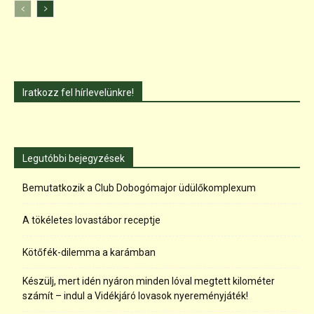
Iratkozz fel hírlevelünkre!
Legutóbbi bejegyzések
Bemutatkozik a Club Dobogómajor üdülőkomplexum
A tökéletes lovastábor receptje
Kötőfék-dilemma a karámban
Készülj, mert idén nyáron minden lóval megtett kilométer
számít – indul a Vidékjáró lovasok nyereményjáték!