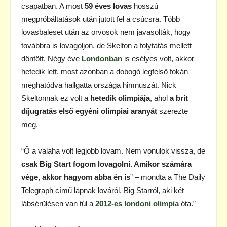
csapatban. A most
59 éves lovas
hosszú
megpróbáltatások után jutott fel a csúcsra. Több
lovasbaleset után az orvosok nem javasolták, hogy
továbbra is lovagoljon, de Skelton a folytatás mellett
döntött. Négy éve
Londonban
is esélyes volt, akkor
hetedik lett, most azonban a dobogó legfelső fokán
meghatódva hallgatta országa himnuszát. Nick
Skeltonnak ez volt a
hetedik olimpiája
, ahol
a brit
díjugratás első egyéni olimpiai aranyát
szerezte
meg.
“Ő a valaha volt legjobb lovam. Nem vonulok vissza, de
csak Big Start fogom lovagolni. Amikor számára
vége, akkor hagyom abba én is
” – mondta a The Daily
Telegraph című lapnak lováról, Big Starról, aki két
lábsérülésen van túl a
2012-es londoni olimpia
óta.”