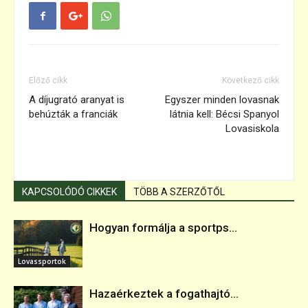
Előző cikk
Következő cikk
A díjugrató aranyat is
Egyszer minden lovasnak
behúzták a franciák
látnia kell: Bécsi Spanyol
Lovasiskola
KAPCSOLÓDÓ CIKKEK
TÖBB A SZERZŐTŐL
Hogyan formálja a sportps...
Lovassportok
Hazaérkeztek a fogathajtó...