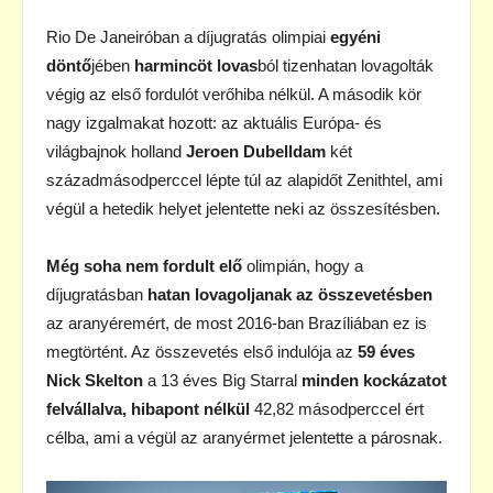
Rio De Janeiróban a díjugratás olimpiai
egyéni
döntő
jében
harmincöt lovas
ból tizenhatan lovagolták
végig az első fordulót verőhiba nélkül. A második kör
nagy izgalmakat hozott: az aktuális Európa- és
világbajnok holland
Jeroen Dubelldam
két
századmásodperccel lépte túl az alapidőt Zenithtel, ami
végül a hetedik helyet jelentette neki az összesítésben.
Még soha nem fordult elő
olimpián, hogy a
díjugratásban
hatan lovagoljanak az összevetésben
az aranyéremért, de most 2016-ban Brazíliában ez is
megtörtént. Az összevetés első indulója az
59 éves
Nick Skelton
a 13 éves Big Starral
minden kockázatot
felvállalva, hibapont nélkül
42,82 másodperccel ért
célba, ami a végül az aranyérmet jelentette a párosnak.