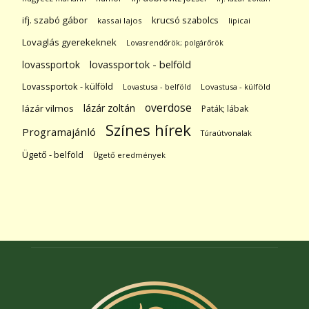
ifj. szabó gábor
krucsó szabolcs
kassai lajos
lipicai
Lovaglás gyerekeknek
Lovasrendőrök; polgárőrök
lovassportok
lovassportok - belföld
Lovassportok - külföld
Lovastusa - belföld
Lovastusa - külföld
overdose
lázár zoltán
lázár vilmos
Paták; lábak
Színes hírek
Programajánló
Túraútvonalak
Ügető - belföld
Ügető eredmények