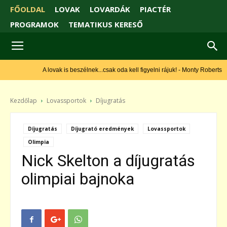
FŐOLDAL
LOVAK
LOVARDÁK
PIACTÉR
PROGRAMOK
TEMATIKUS KERESŐ
A lovak is beszélnek...csak oda kell figyelni rájuk! - Monty Roberts
Kezdőlap
Lovassportok
Díjugratás
Díjugratás
Díjugrató eredmények
Lovassportok
Olimpia
Nick Skelton a díjugratás
olimpiai bajnoka