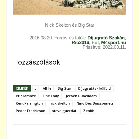
Nick Skelton és Big Star
2016.08.20. Forrás és fotók:
Díjugrató Szakág
,
Rio2016
,
FEI
,
M4sport.hu
Frissítve: 2022.08.11.
Hozzászólások
CÍMKÉK
.
All In
Big Star
Díjugratás - külföld
eric lamaze
Fine Lady
Jeroen Dubelldam
Kent Farrington
nick skelton
Nino Des Buissonnets
Peder Fredricson
steve guerdat
Zenith