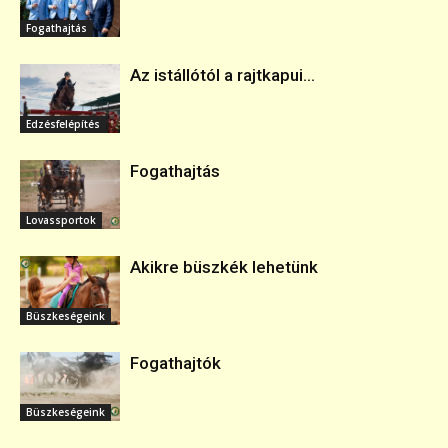
Fogathajtás
Az istállótól a rajtkapui...
Edzésfelépítés
Fogathajtás
Lovassportok
Akikre büszkék lehetünk
Büszkeségeink
Fogathajtók
Büszkeségeink