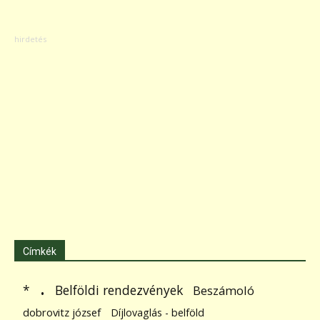
Címkék
.
Belföldi rendezvények
*
Beszámoló
dobrovitz józsef
Díjlovaglás - belföld