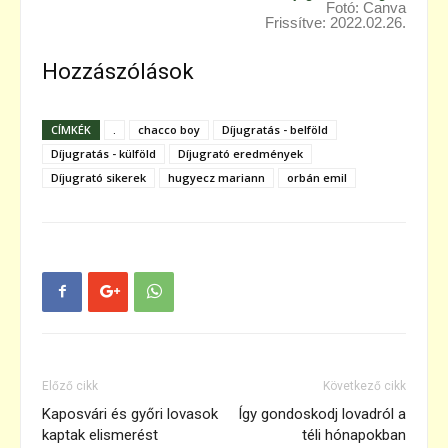
Fotó: Canva
Frissítve: 2022.02.26.
Hozzászólások
CÍMKÉK
.
chacco boy
Díjugratás - belföld
Díjugratás - külföld
Díjugrató eredmények
Díjugrató sikerek
hugyecz mariann
orbán emil
Előző cikk
Következő cikk
Kaposvári és győri lovasok
Így gondoskodj lovadról a
kaptak elismerést
téli hónapokban