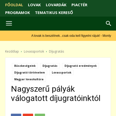
FŐOLDAL
LOVAK
LOVARDÁK
PIACTÉR
PROGRAMOK
TEMATIKUS KERESŐ
A lovak is beszélnek...csak oda kell figyelni rájuk! - Monty Roberts
Kezdőlap
Lovassportok
Díjugratás
Büszkeségeink
Díjugratás
Díjugrató eredmények
Díjugrató történelem
Lovassportok
Magyar lovaskultúra
Nagyszerű pályák
válogatott díjugratóinktól