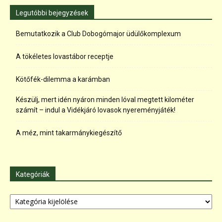
Legutóbbi bejegyzések
Bemutatkozik a Club Dobogómajor üdülőkomplexum
A tökéletes lovastábor receptje
Kötőfék-dilemma a karámban
Készülj, mert idén nyáron minden lóval megtett kilométer
számít – indul a Vidékjáró lovasok nyereményjáték!
A méz, mint takarmánykiegészítő
Kategóriák
Kategóriák