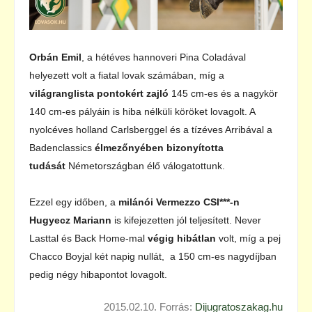
Orbán Emil
, a hétéves hannoveri Pina Coladával
helyezett volt a fiatal lovak számában, míg a
világranglista pontokért zajló
145 cm-es és a nagykör
140 cm-es pályáin is hiba nélküli köröket lovagolt. A
nyolcéves holland Carlsberggel és a tízéves Arribával a
Badenclassics
élmezőnyében bizonyította
tudását
Németországban élő válogatottunk.
Ezzel egy időben, a
milánói Vermezzo CSI***-n
Hugyecz Mariann
is kifejezetten jól teljesített. Never
Lasttal és Back Home-mal
végig hibátlan
volt, míg a pej
Chacco Boyjal két napig nullát, a 150 cm-es nagydíjban
pedig négy hibapontot lovagolt.
2015.02.10. Forrás:
Dijugratoszakag.hu