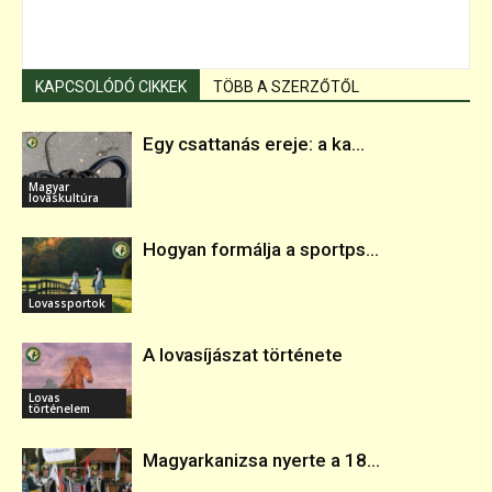
KAPCSOLÓDÓ CIKKEK
TÖBB A SZERZŐTŐL
Egy csattanás ereje: a ka...
Magyar
lovaskultúra
Hogyan formálja a sportps...
Lovassportok
A lovasíjászat története
Lovas
történelem
Magyarkanizsa nyerte a 18...