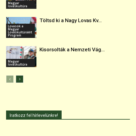
Magyar
lovaskultúra
Töltsd ki a Nagy Lovas Kv...
Lovasok a
Magyar
Lovaskultúráért
Program
Kisorsolták a Nemzeti Vág...
Magyar
lovaskultúra
Iratkozz fel hírlevelünkre!