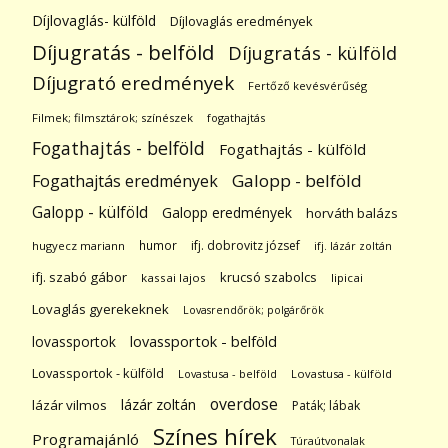
Díjlovaglás- külföld
Díjlovaglás eredmények
Díjugratás - belföld
Díjugratás - külföld
Díjugrató eredmények
Fertőző kevésvérűség
Filmek; filmsztárok; színészek
fogathajtás
Fogathajtás - belföld
Fogathajtás - külföld
Galopp - belföld
Fogathajtás eredmények
Galopp - külföld
Galopp eredmények
horváth balázs
humor
ifj. dobrovitz józsef
hugyecz mariann
ifj. lázár zoltán
ifj. szabó gábor
krucsó szabolcs
kassai lajos
lipicai
Lovaglás gyerekeknek
Lovasrendőrök; polgárőrök
lovassportok
lovassportok - belföld
Lovassportok - külföld
Lovastusa - belföld
Lovastusa - külföld
overdose
lázár zoltán
lázár vilmos
Paták; lábak
Színes hírek
Programajánló
Túraútvonalak