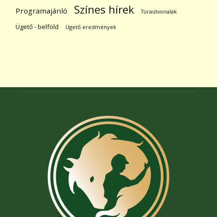
Színes hírek
Programajánló
Túraútvonalak
Ügető - belföld
Ügető eredmények