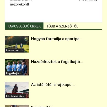
nézőrekord!
KAPCSOLÓDÓ CIKKEK
TÖBB A SZERZŐTŐL
Hogyan formálja a sportps...
Lovassportok
Hazaérkeztek a fogathajtó...
Fogathajtás
Az istállótól a rajtkapui...
Edzésfelépítés