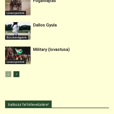
Fogathajtás
Lovassportok
Dallos Gyula
Büszkeségeink
Military (lovastusa)
Lovassportok
Iratkozz fel hírlevelünkre!