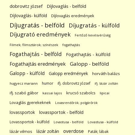
dobrovitz józsef
Díjlovaglás - belföld
Díjlovaglás- külföld
Díjlovaglás eredmények
Díjugratás - belföld
Díjugratás - külföld
Díjugrató eredmények
Fertőző kevésvérűség
Filmek; filmsztárok; színészek
fogathajtás
Fogathajtás - belföld
Fogathajtás - külföld
Galopp - belföld
Fogathajtás eredmények
Galopp - külföld
Galopp eredmények
horváth balázs
humor
ifj. dobrovitz józsef
hugyecz mariann
ifj. lázár zoltán
ifj. szabó gábor
krucsó szabolcs
kassai lajos
lipicai
Lovaglás gyerekeknek
Lovasrendőrök; polgárőrök
lovassportok
lovassportok - belföld
Lovassportok - külföld
Lovastusa - belföld
Lovastusa - külföld
overdose
lázár zoltán
lázár vilmos
Paták; lábak