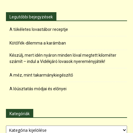
Legutóbbi bejegyzések
A tökéletes lovastábor receptje
Kötőfék-dilemma a karámban
Készülj, mert idén nyáron minden lóval megtett kilométer
számít – indul a Vidékjáró lovasok nyereményjáték!
A méz, mint takarmánykiegészítő
A lóúsztatás módjai és előnyei
Kategóriák
Kategóriák