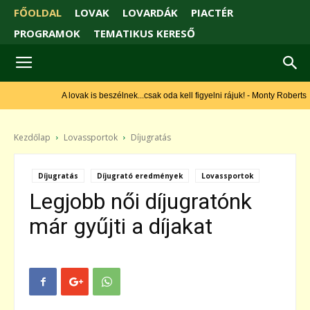
FŐOLDAL
LOVAK
LOVARDÁK
PIACTÉR
PROGRAMOK
TEMATIKUS KERESŐ
A lovak is beszélnek...csak oda kell figyelni rájuk! - Monty Roberts
Kezdőlap
Lovassportok
Díjugratás
Díjugratás
Díjugrató eredmények
Lovassportok
Legjobb női díjugratónk
már gyűjti a díjakat