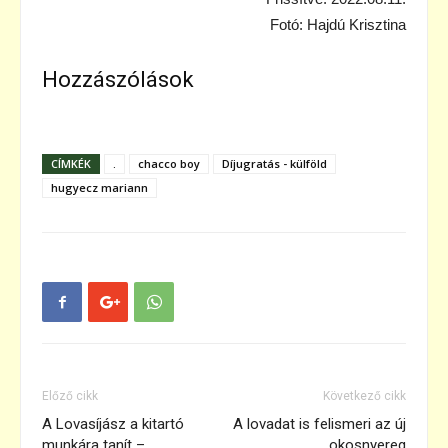
Fotó: Hajdú Krisztina
Hozzászólások
CÍMKÉK
.
chacco boy
Díjugratás - külföld
hugyecz mariann
Előző cikk
Következő cikk
A Lovasíjász a kitartó
A lovadat is felismeri az új
munkára tanít –
okosnyereg