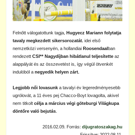
Felnőtt válogatottunk tagja,
Hugyecz Mariann folytatja
tavaly megkezdett sikersorozatát.
idei első
nemzetközi versenyén, a hollandiai
Roosendaal
ban
rendezett
CSI** Nagydíjban hibátlanul teljesítette
az
alappályát és az összevetést is, így végül ötvenkét
indulóból a
negyedik helyen zárt.
Legjobb női lovasunk
a tavalyi év legeredményesebb
ugrólovát, a 11 éves pej Chacco-Boyt lovagolta, akivel
nem titkolt
célja a március végi göteburgi Világkupa
döntőre való bejutás
.
2016.02.09. Forrás:
dijugratoszakag.hu
Frissítve: 2022.08.11.