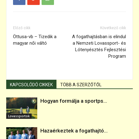
Előző cikk
Következő cikk
Öttusa-vb – Tizedik a
A fogathajtásban is elindul
magyar női váltó
a Nemzeti Lovassport- és
Lótenyésztés Fejlesztési
Program
KAPCSOLÓDÓ CIKKEK
TÖBB A SZERZŐTŐL
Hogyan formálja a sportps...
Lovassportok
Hazaérkeztek a fogathajtó...