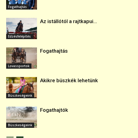
Fogathajtás
Az istállótól a rajtkapui...
Edzésfelépítés
Fogathajtás
Lovassportok
Akikre büszkék lehetünk
Büszkeségeink
Fogathajtók
Büszkeségeink