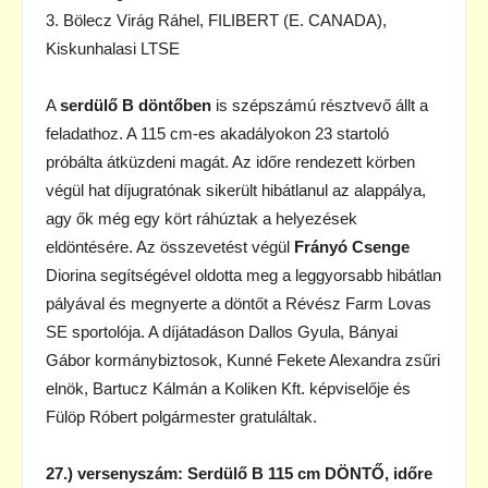
3. Bölecz Virág Ráhel, FILIBERT (E. CANADA),
Kiskunhalasi LTSE
A
serdülő B döntőben
is szépszámú résztvevő állt a
feladathoz. A 115 cm-es akadályokon 23 startoló
próbálta átküzdeni magát. Az időre rendezett körben
végül hat díjugratónak sikerült hibátlanul az alappálya,
agy ők még egy kört ráhúztak a helyezések
eldöntésére. Az összevetést végül
Frányó Csenge
Diorina segítségével oldotta meg a leggyorsabb hibátlan
pályával és megnyerte a döntőt a Révész Farm Lovas
SE sportolója. A díjátadáson Dallos Gyula, Bányai
Gábor kormánybiztosok, Kunné Fekete Alexandra zsűri
elnök, Bartucz Kálmán a Koliken Kft. képviselője és
Fülöp Róbert polgármester gratuláltak.
27.) versenyszám: Serdülő B 115 cm DÖNTŐ, időre