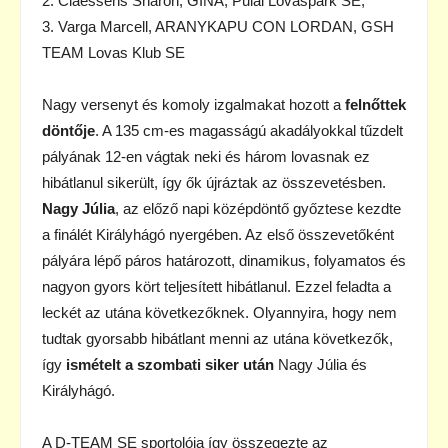
2. Claessens Sharon, GINA, Pulai Lovaspark SE,
3. Varga Marcell, ARANYKAPU CON LORDAN, GSH
TEAM Lovas Klub SE
Nagy versenyt és komoly izgalmakat hozott a
felnőttek
döntője
. A 135 cm-es magasságú akadályokkal tűzdelt
pályának 12-en vágtak neki és három lovasnak ez
hibátlanul sikerült, így ők újráztak az összevetésben.
Nagy Júlia
, az előző napi középdöntő győztese kezdte
a finálét Királyhágó nyergében. Az első összevetőként
pályára lépő páros határozott, dinamikus, folyamatos és
nagyon gyors kört teljesített hibátlanul. Ezzel feladta a
leckét az utána következőknek. Olyannyira, hogy nem
tudtak gyorsabb hibátlant menni az utána következők,
így
ismételt a szombati siker után
Nagy Júlia és
Királyhágó.
A D-TEAM SE sportolója így összegezte az