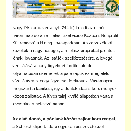
Nagy létszámú versenyt (244 ló) kezelt az elmúlt
három nap során a Halasi Szabadidő Központ Nonprofit
Kft. rendező a Hirling Lovasparkban. A szervezők jól
kezelték a nagy hőséget, ami plusz erőpróbát jelentett
lónak, lovasnak. Az istállók szellőztetésére, a levegő
ventilálására nagy figyelmet fordítottak, de
folyamatosan üzemeltek a párakapuk és megfelelő
vízellátásra is nagy figyelmet fordítottak. Vasárnapra
megszűnt a kánikula, így a döntők ideális körülmények
között zajlottak. A füves talaj kiváló állapotban várta a
lovasokat a befejező napon.
Az első döntő, a pónisok között zajlott kora reggel
,
a Schleich díjáért. Időre egyszeri összevetéssel