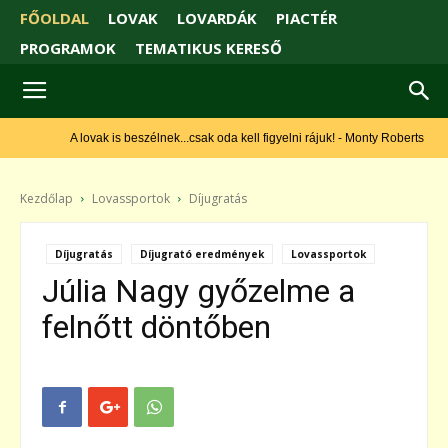
FŐOLDAL
LOVAK
LOVARDÁK
PIACTÉR
PROGRAMOK
TEMATIKUS KERESŐ
A lovak is beszélnek...csak oda kell figyelni rájuk! - Monty Roberts
Kezdőlap
Lovassportok
Díjugratás
Díjugratás
Díjugrató eredmények
Lovassportok
Júlia Nagy győzelme a
felnőtt döntőben