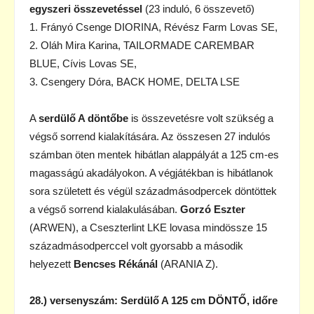
egyszeri összevetéssel
(23 induló, 6 összevető)
1. Frányó Csenge DIORINA, Révész Farm Lovas SE,
2. Oláh Mira Karina, TAILORMADE CAREMBAR
BLUE, Cívis Lovas SE,
3. Csengery Dóra, BACK HOME, DELTA LSE
A
serdülő A döntőbe
is összevetésre volt szükség a
végső sorrend kialakítására. Az összesen 27 indulós
számban öten mentek hibátlan alappályát a 125 cm-es
magasságú akadályokon. A végjátékban is hibátlanok
sora született és végül századmásodpercek döntöttek
a végső sorrend kialakulásában.
Gorzó Eszter
(ARWEN), a Cseszterlint LKE lovasa mindössze 15
századmásodperccel volt gyorsabb a második
helyezett
Bencses Rékánál
(ARANIA Z).
28.) versenyszám: Serdülő A 125 cm DÖNTŐ, időre