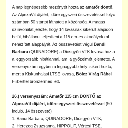
A nap legnépesebb mezőnyét hozta az
amatőr döntő
.
Az AlpexaVit díjáért, időre egyszeri összevetéssel folyó
számban 50 startot láthatott a közönség. A magas
színvonalat jelezte, hogy 14 lovasnak sikerült alapidőn
belül, hibátlanul teljesíteni a 115 cm-es akadályokkal
nehezített alappályát. Az összevetést végül
Bandi
Barbara
(QUINADORE) a Diósgyőri VTK lovasa hozta
a leggyorsabb hibátlannal, ami a győzelmét jelentette. A
versenyszám egyben a legnagyobb helyi sikert hozta,
mert a Kiskunhalasi LTSE lovasa,
Bölcz Virág Ráhel
Filiberttel bronzérmes lett.
26.) versenyszám: Amatőr 115 cm DÖNTŐ az
AlpexaVit díjáért, időre egyszeri összevetéssel
(50
induló, 14 összevető)
1. Bandi Barbara, QUINADORE, Diósgyőri VTK,
2. Herczog Zsuzsanna, HIPPOLIT, Vértesi TSE,