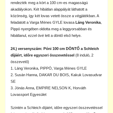
rendezték meg a kört a 100 cm-es magasságú
akadályokon. Két hibátlan alappályát láthatott a
közönség, így két lovas vetett össze a végjátékban. A
feladatott a Varga Ménes GYLE lovasa
Láng Veronika
,
Pippó nyergében oldotta meg a leggyorsabban és
hibátlanul, ezzel övé lett a döntő első helye.
24.) versenyszám: Póni 100 cm DÖNTŐ a Schleich
díjáért, időre egyszeri összevetéssel
(8 induló, 2
összevető)
1. Láng Veronika, PIPPÓ, Varga Ménes GYLE
2. Susán Hanna, DAKAR DU BOIS, Kakuk Lovasudvar
SE
3. Jónás Anna, EMPIRE NELSON K, Horváth
Lovassport Egyesület
Szintén a Schleich díjáért, időre egyszeri összevetéssel