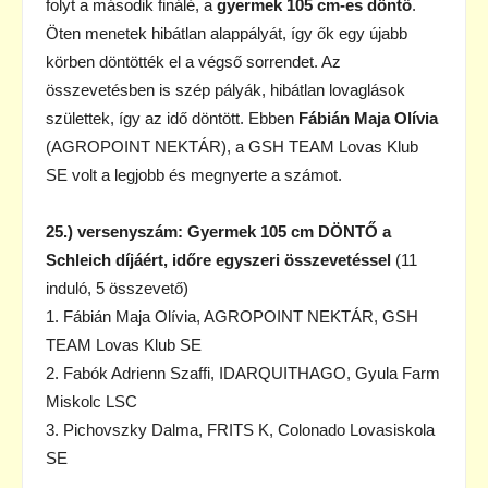
folyt a második finálé, a
gyermek 105 cm-es döntő
.
Öten menetek hibátlan alappályát, így ők egy újabb
körben döntötték el a végső sorrendet. Az
összevetésben is szép pályák, hibátlan lovaglások
születtek, így az idő döntött. Ebben
Fábián Maja Olívia
(AGROPOINT NEKTÁR), a GSH TEAM Lovas Klub
SE volt a legjobb és megnyerte a számot.
25.) versenyszám: Gyermek 105 cm DÖNTŐ a
Schleich díjáért, időre egyszeri összevetéssel
(11
induló, 5 összevető)
1. Fábián Maja Olívia, AGROPOINT NEKTÁR, GSH
TEAM Lovas Klub SE
2. Fabók Adrienn Szaffi, IDARQUITHAGO, Gyula Farm
Miskolc LSC
3. Pichovszky Dalma, FRITS K, Colonado Lovasiskola
SE