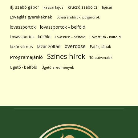
ifj. szabó gábor
krucsó szabolcs
kassai lajos
lipicai
Lovaglás gyerekeknek
Lovasrendőrök; polgárőrök
lovassportok
lovassportok - belföld
Lovassportok - külföld
Lovastusa - belföld
Lovastusa - külföld
overdose
lázár zoltán
lázár vilmos
Paták; lábak
Színes hírek
Programajánló
Túraútvonalak
Ügető - belföld
Ügető eredmények