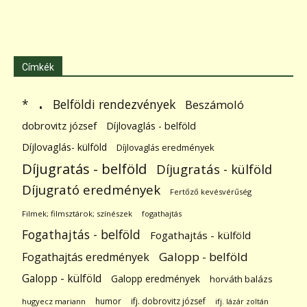
Címkék
.
Belföldi rendezvények
*
Beszámoló
dobrovitz józsef
Díjlovaglás - belföld
Díjlovaglás- külföld
Díjlovaglás eredmények
Díjugratás - belföld
Díjugratás - külföld
Díjugrató eredmények
Fertőző kevésvérűség
Filmek; filmsztárok; színészek
fogathajtás
Fogathajtás - belföld
Fogathajtás - külföld
Galopp - belföld
Fogathajtás eredmények
Galopp - külföld
Galopp eredmények
horváth balázs
humor
ifj. dobrovitz józsef
hugyecz mariann
ifj. lázár zoltán