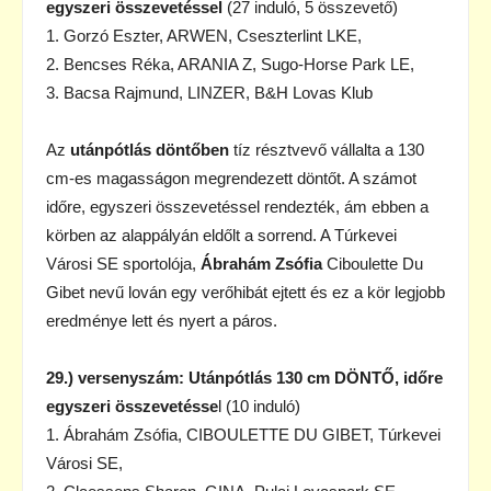
egyszeri összevetéssel
(27 induló, 5 összevető)
1. Gorzó Eszter, ARWEN, Cseszterlint LKE,
2. Bencses Réka, ARANIA Z, Sugo-Horse Park LE,
3. Bacsa Rajmund, LINZER, B&H Lovas Klub
Az
utánpótlás döntőben
tíz résztvevő vállalta a 130
cm-es magasságon megrendezett döntőt. A számot
időre, egyszeri összevetéssel rendezték, ám ebben a
körben az alappályán eldőlt a sorrend. A Túrkevei
Városi SE sportolója,
Ábrahám Zsófia
Ciboulette Du
Gibet nevű lován egy verőhibát ejtett és ez a kör legjobb
eredménye lett és nyert a páros.
29.) versenyszám: Utánpótlás 130 cm DÖNTŐ, időre
egyszeri összevetésse
l (10 induló)
1. Ábrahám Zsófia, CIBOULETTE DU GIBET, Túrkevei
Városi SE,