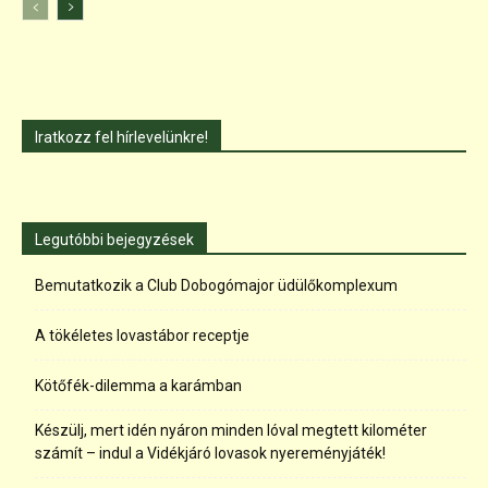
Iratkozz fel hírlevelünkre!
Legutóbbi bejegyzések
Bemutatkozik a Club Dobogómajor üdülőkomplexum
A tökéletes lovastábor receptje
Kötőfék-dilemma a karámban
Készülj, mert idén nyáron minden lóval megtett kilométer
számít – indul a Vidékjáró lovasok nyereményjáték!