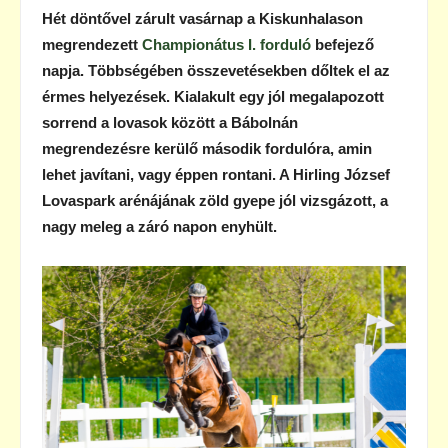
Hét döntővel zárult vasárnap a Kiskunhalason
megrendezett
Championátus I. forduló
befejező
napja. Többségében összevetésekben dőltek el az
érmes helyezések. Kialakult egy jól megalapozott
sorrend a lovasok között a Bábolnán
megrendezésre kerülő második fordulóra, amin
lehet javítani, vagy éppen rontani. A Hirling József
Lovaspark arénájának zöld gyepe jól vizsgázott, a
nagy meleg a záró napon enyhült.