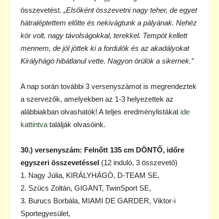
összevetést.
„Elsőként összevetni nagy teher, de egyet
hátraléptettem előtte és nekivágtunk a pályának. Nehéz
kör volt, nagy távolságokkal, terekkel. Tempót kellett
mennem, de jól jöttek ki a fordulók és az akadályokat
Királyhágó hibátlanul vette. Nagyon örülök a sikernek.”
A nap során további 3 versenyszámot is megrendeztek
a szervezők, amelyekben az 1-3 helyezettek az
alábbiakban olvashatók! A teljes eredménylistákat
ide
kattintva
találják olvasóink.
30.) versenyszám: Felnőtt 135 cm DÖNTŐ, időre
egyszeri összevetéssel
(12 induló, 3 összevető)
1. Nagy Júlia, KIRÁLYHÁGÓ, D-TEAM SE,
2. Szücs Zoltán, GIGANT, TwinSport SE,
3. Burucs Borbála, MIAMI DE GARDER, Viktor-i
Sportegyesület,