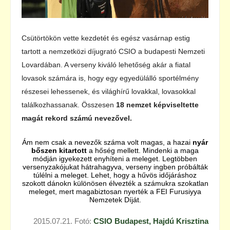
Csütörtökön vette kezdetét és egész vasárnap estig
tartott a nemzetközi díjugrató CSIO a budapesti Nemzeti
Lovardában. A verseny kiváló lehetőség akár a fiatal
lovasok számára is, hogy egy egyedülálló sportélmény
részesei lehessenek, és világhírű lovakkal, lovasokkal
találkozhassanak. Összesen
18 nemzet képviseltette
magát rekord számú nevezővel.
Ám nem csak a nevezők száma volt magas, a hazai
nyár
bőszen kitartott
a hőség mellett.
Mindenki a maga
módján igyekezett enyhíteni a meleget. Legtöbben
versenyzakójukat hátrahagyva, verseny ingben próbálták
túlélni a meleget. Lehet, hogy a hűvös időjáráshoz
szokott dánokn különösen élvezték a számukra szokatlan
meleget, mert
magabiztosan nyerték a FEI Furusiyya
Nemzetek Díját.
2015.07.21. Fotó:
CSIO Budapest, Hajdú Krisztina