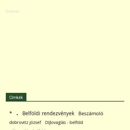
Címkék
.
Belföldi rendezvények
*
Beszámoló
dobrovitz józsef
Díjlovaglás - belföld