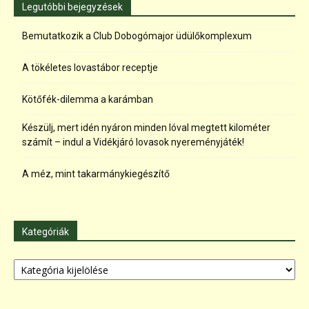
Legutóbbi bejegyzések
Bemutatkozik a Club Dobogómajor üdülőkomplexum
A tökéletes lovastábor receptje
Kötőfék-dilemma a karámban
Készülj, mert idén nyáron minden lóval megtett kilométer
számít – indul a Vidékjáró lovasok nyereményjáték!
A méz, mint takarmánykiegészítő
Kategóriák
Kategóriák