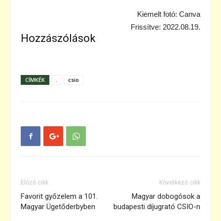
Kiemelt fotó: Canva
Frissítve: 2022.08.19.
Hozzászólások
CÍMKÉK
.
csio
Előző cikk
Következő cikk
Favorit győzelem a 101.
Magyar dobogósok a
Magyar Ügetőderbyben
budapesti díjugrató CSIO-n