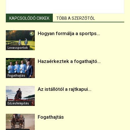
KAPCSOLÓDÓ CIKKEK
TÖBB A SZERZŐTŐL
Hogyan formálja a sportps...
Lovassportok
Hazaérkeztek a fogathajtó...
Fogathajtás
Az istállótól a rajtkapui...
Edzésfelépítés
Fogathajtás