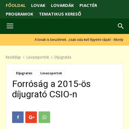
FŐOLDAL
LOVAK
LOVARDÁK
PIACTÉR
PROGRAMOK
TEMATIKUS KERESŐ
A lovak is beszélnek...csak oda kell figyelni rájuk! - Monty Roberts
Kezdőlap
Lovassportok
Díjugratás
Díjugratás
Lovassportok
Forróság a 2015-ös
díjugrató CSIO-n