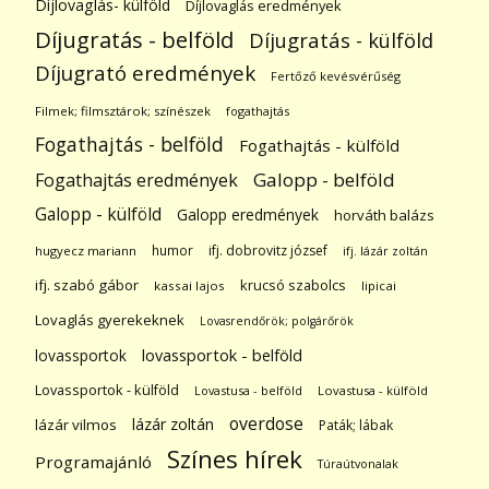
Díjlovaglás- külföld
Díjlovaglás eredmények
Díjugratás - belföld
Díjugratás - külföld
Díjugrató eredmények
Fertőző kevésvérűség
Filmek; filmsztárok; színészek
fogathajtás
Fogathajtás - belföld
Fogathajtás - külföld
Galopp - belföld
Fogathajtás eredmények
Galopp - külföld
Galopp eredmények
horváth balázs
humor
ifj. dobrovitz józsef
hugyecz mariann
ifj. lázár zoltán
ifj. szabó gábor
krucsó szabolcs
kassai lajos
lipicai
Lovaglás gyerekeknek
Lovasrendőrök; polgárőrök
lovassportok
lovassportok - belföld
Lovassportok - külföld
Lovastusa - belföld
Lovastusa - külföld
overdose
lázár zoltán
lázár vilmos
Paták; lábak
Színes hírek
Programajánló
Túraútvonalak