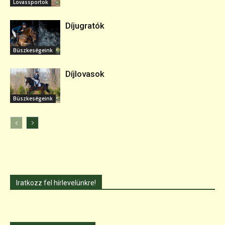
Lovassportok
Díjugratók
Büszkeségeink
Díjlovasok
Büszkeségeink
Iratkozz fel hírlevelünkre!