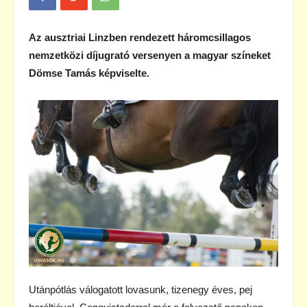
Az ausztriai Linzben rendezett háromcsillagos
nemzetközi díjugrató versenyen a magyar színeket
Dömse Tamás képviselte.
Utánpótlás válogatott lovasunk, tizenegy éves, pej