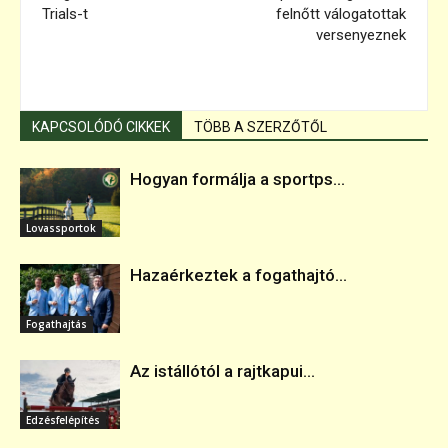
Trials-t
felnőtt válogatottak
versenyeznek
KAPCSOLÓDÓ CIKKEK
TÖBB A SZERZŐTŐL
Hogyan formálja a sportps...
Lovassportok
Hazaérkeztek a fogathajtó...
Fogathajtás
Az istállótól a rajtkapui...
Edzésfelépítés