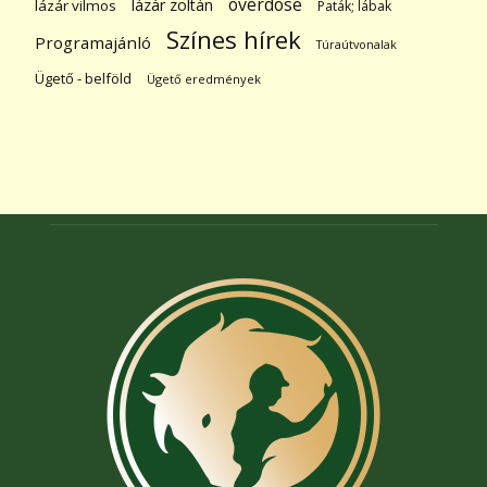
overdose
lázár zoltán
lázár vilmos
Paták; lábak
Színes hírek
Programajánló
Túraútvonalak
Ügető - belföld
Ügető eredmények