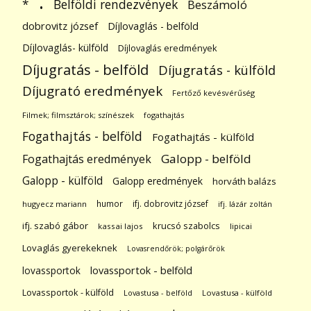
.
Belföldi rendezvények
*
Beszámoló
dobrovitz józsef
Díjlovaglás - belföld
Díjlovaglás- külföld
Díjlovaglás eredmények
Díjugratás - belföld
Díjugratás - külföld
Díjugrató eredmények
Fertőző kevésvérűség
Filmek; filmsztárok; színészek
fogathajtás
Fogathajtás - belföld
Fogathajtás - külföld
Galopp - belföld
Fogathajtás eredmények
Galopp - külföld
Galopp eredmények
horváth balázs
humor
ifj. dobrovitz józsef
hugyecz mariann
ifj. lázár zoltán
ifj. szabó gábor
krucsó szabolcs
kassai lajos
lipicai
Lovaglás gyerekeknek
Lovasrendőrök; polgárőrök
lovassportok
lovassportok - belföld
Lovassportok - külföld
Lovastusa - belföld
Lovastusa - külföld