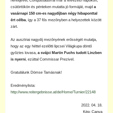
heréltjével, Conquistadorral már a felvezető napokon,
csütörtökön és pénteken mutatta jó formáját, majd
a
vasárnapi 150 cm-es nagydíjban négy hibaponttal
ért célba
, így a 37 fős mezőnyben a helyezettek között
zárt.
Az ausztriai nagydíj mezőnyének erősségét mutatja,
hogy az egy héttel ezelőtti lipcsei Világkupa döntő
győztes lovasa,
a svájci Martin Fuchs tudott Linzben
is nyerni
, ezúttal Commissar Prezivel.
Gratulálunk Dömse Tamásnak!
Eredménylista:
http://www.reitergebnisse.at/de/Home/Turnier/22148
2022. 04. 18.
Kép: Canva