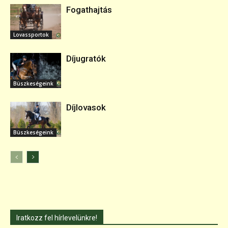
Fogathajtás
Lovassportok
Díjugratók
Büszkeségeink
Díjlovasok
Büszkeségeink
Iratkozz fel hírlevelünkre!