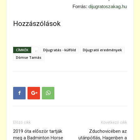
Forrás:
dijugratoszakag.hu
Hozzászólások
CÍMKÉK
.
Díjugratás - külföld
Díjugrató eredmények
Dömse Tamás
Előző cikk
Következő cikk
2019 óta először tartják
Zduchovicében az
meg a Badminton Horse
utánpótlás, Hagenben a