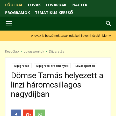
FŐOLDAL
LOVAK
LOVARDÁK
PIACTÉR
PROGRAMOK
TEMATIKUS KERESŐ
A lovak is beszélnek...csak oda kell figyelni rájuk! - Monty Roberts
Kezdőlap
Lovassportok
Díjugratás
Díjugratás
Díjugrató eredmények
Lovassportok
Dömse Tamás helyezett a
linzi háromcsillagos
nagydíjban