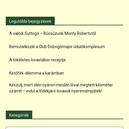
Legutóbbi bejegyzések
A valódi Suttogó – Búcsúzunk Monty Robertstől
Bemutatkozik a Club Dobogómajor üdülőkomplexum
A tökéletes lovastábor receptje
Kötőfék-dilemma a karámban
Készülj, mert idén nyáron minden lóval megtett kilométer
számít – indul a Vidékjáró lovasok nyereményjáték!
Kategóriák
Kategóriák